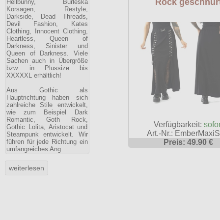
Rock geschnür
Hellbunny, Burleska
Korsagen, Restyle,
Darkside, Dead Threads,
Devil Fashion, Kates
Clothing, Innocent Clothing,
Heartless, Queen of
Darkness, Sinister und
Queen of Darkness. Viele
Sachen auch in Übergröße
bzw. in Plussize bis
XXXXXL erhältlich!
Aus Gothic als
Hauptrichtung haben sich
zahlreiche Stile entwickelt,
wie zum Beispiel Dark
Romantic, Goth Rock,
Verfügbarkeit:
sofor
Gothic Lolita, Aristocat und
Art.-Nr.: EmberMaxiSk
Steampunk entwickelt. Wir
Preis: 49.90 €
führen für jede Richtung ein
umfangreiches Ang