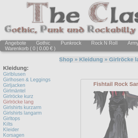
Angebote
Gothic
Punkrock
Rock N Roll
Arm
Warenkorb ( 0 | 0.00 € )
Shop
»
Kleidung
»
Girlröcke 
Kleidung:
Girlblusen
Girlhosen & Leggings
Fishtail Rock Sa
Girljacken
Girlmäntel
Girlröcke kurz
Girlröcke lang
Girlshirts kurzarm
Girlshirts langarm
Girltops
Kilts
Kleider
Korsagen