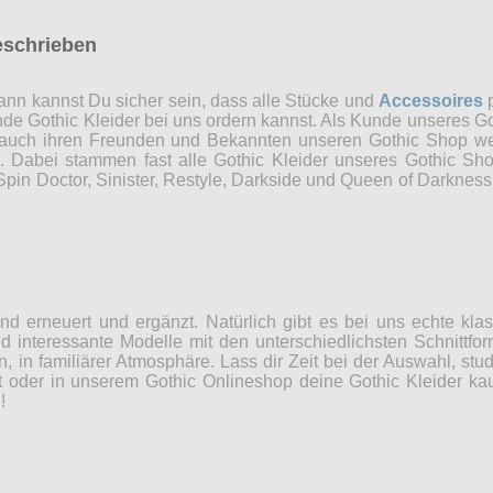
eschrieben
nn kannst Du sicher sein, dass alle Stücke und
Accessoires
p
ende Gothic Kleider bei uns ordern kannst. Als Kunde unseres Go
 auch ihren Freunden und Bekannten unseren Gothic Shop weit
n. Dabei stammen fast alle Gothic Kleider unseres Gothic Sh
in Doctor, Sinister, Restyle, Darkside und Queen of Darkness 
d erneuert und ergänzt. Natürlich gibt es bei uns echte kla
 interessante Modelle mit den unterschiedlichsten Schnittfor
n, in familiärer Atmosphäre. Lass dir Zeit bei der Auswahl, st
 oder in unserem Gothic Onlineshop deine Gothic Kleider kaufs
!