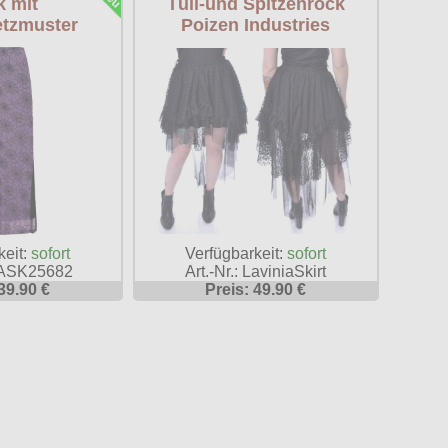
 mit
Tüll-und Spitzenrock
tzmuster
Poizen Industries
keit:
sofort
Verfügbarkeit:
sofort
 BASK25682
Art.-Nr.: LaviniaSkirt
39.90 €
Preis: 49.90 €