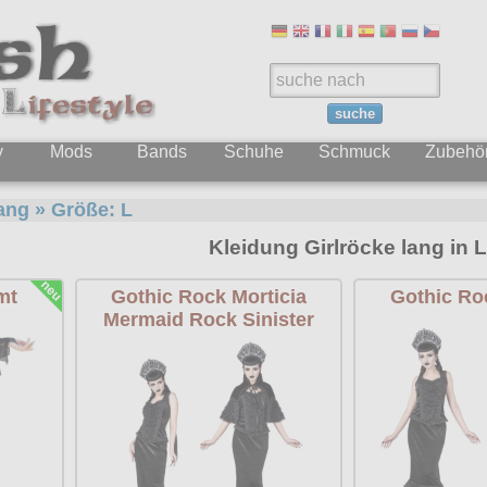
suche
y
Mods
Bands
Schuhe
Schmuck
Zubehö
lang
» Größe:
L
Kleidung Girlröcke lang in L
mt
Gothic Rock Morticia
Gothic Roc
Mermaid Rock Sinister