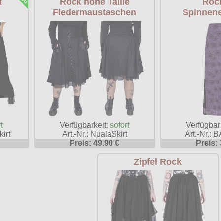
t
Rock hohe Taille
Rock
Fledermaustaschen
Spinnene
t
Verfügbarkeit:
sofort
Verfügbar
irt
Art.-Nr.: NualaSkirt
Art.-Nr.:
Preis: 49.90 €
Preis: 
Zipfel Rock