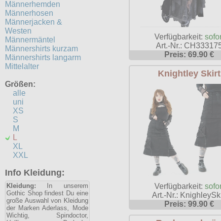
Männerhemden
Männerhosen
Männerjacken &
Westen
Verfügbarkeit:
sofor
Männermäntel
Art.-Nr.: CH33317
Männershirts kurzam
Preis: 69.90 €
Männershirts langarm
Mittelalter
Knightley Skirt
Größen:
alle
uni
XS
S
M
L
XL
XXL
Info Kleidung:
Verfügbarkeit:
sofor
Kleidung:
In unserem
Gothic Shop findest Du eine
Art.-Nr.: KnighleySki
große Auswahl von Kleidung
Preis: 99.90 €
der Marken Aderlass, Mode
Wichtig, Spindoctor,