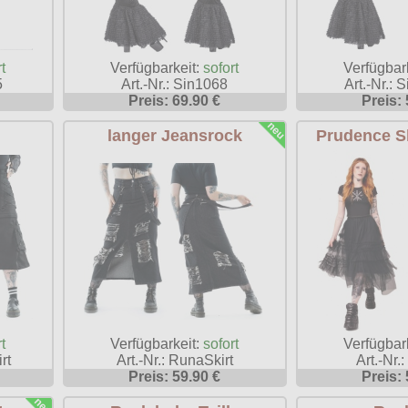
t
Verfügbar
Verfügbarkeit:
sofort
5
Art.-Nr.: 
Art.-Nr.: Sin1068
Preis: 
Preis: 69.90 €
langer Jeansrock
Prudence Sk
t
Verfügbarkeit:
sofort
Verfügbar
rt
Art.-Nr.: RunaSkirt
Art.-Nr.
Preis: 59.90 €
Preis: 