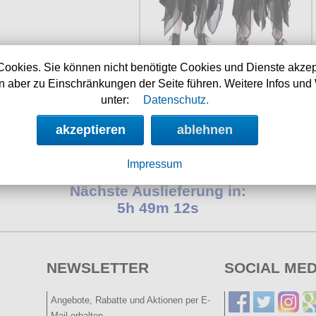
Cookies. Sie können nicht benötigte Cookies und Dienste akzep
Verfügbarkeit:
sofort
 aber zu Einschränkungen der Seite führen. Weitere Infos und 
Art.-Nr.: OceaneSkirt
unter:
Datenschutz.
Preis: 49.90 €
akzeptieren
ablehnen
Shop aktualisiert am:
05.08.2026
Impressum
Nächste Auslieferung in:
5h 49m 12s
NEWSLETTER
SOCIAL MED
Angebote, Rabatte und Aktionen per E-
Mail erhalten.