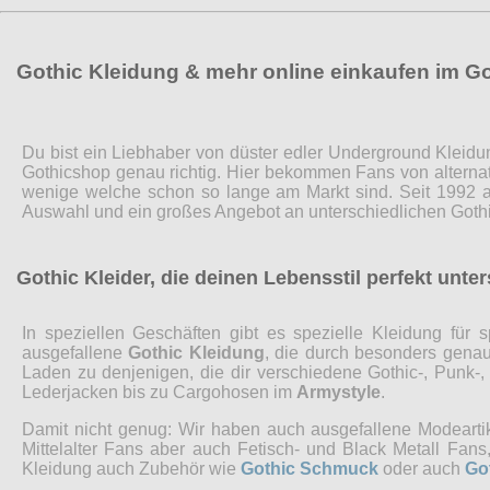
Gothic Kleidung & mehr online einkaufen im G
Du bist ein Liebhaber von düster edler Underground Kleidu
Gothicshop genau richtig. Hier bekommen Fans von alternat
wenige welche schon so lange am Markt sind. Seit 1992 a
Auswahl und ein großes Angebot an unterschiedlichen Gothi
Gothic Kleider, die deinen Lebensstil perfekt unte
In speziellen Geschäften gibt es spezielle Kleidung fü
ausgefallene
Gothic Kleidung
, die durch besonders genaue
Laden zu denjenigen, die dir verschiedene Gothic-, Punk-
Lederjacken bis zu Cargohosen im
Armystyle
.
Damit nicht genug: Wir haben auch ausgefallene Modearti
Mittelalter Fans aber auch Fetisch- und Black Metall Fa
Kleidung auch Zubehör wie
Gothic Schmuck
oder auch
Go