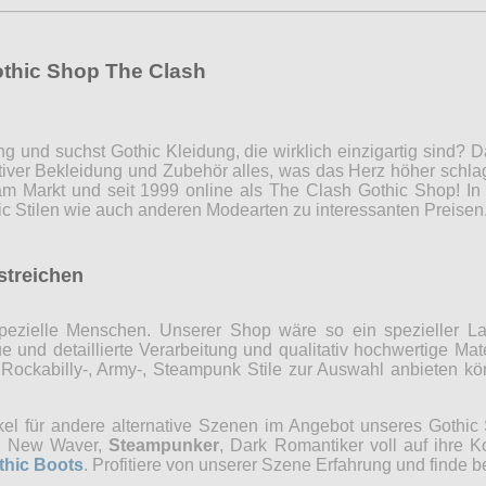
othic Shop The Clash
ng und suchst Gothic Kleidung, die wirklich einzigartig sind?
iver Bekleidung und Zubehör alles, was das Herz höher schla
m Markt und seit 1999 online als The Clash Gothic Shop! In 
c Stilen wie auch anderen Modearten zu interessanten Preise
rstreichen
r spezielle Menschen. Unserer Shop wäre so ein spezieller 
 und detaillierte Verarbeitung und qualitativ hochwertige Mate
, Rockabilly-, Army-, Steampunk Stile zur Auswahl anbieten 
kel für andere alternative Szenen im Angebot unseres Gothi
ns, New Waver,
Steampunker
, Dark Romantiker voll auf ihre 
thic Boots
. Profitiere von unserer Szene Erfahrung und finde b