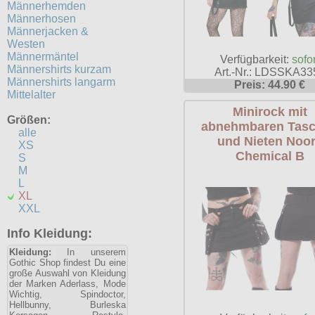
Männerhemden
Männerhosen
Männerjacken &
Westen
Männermäntel
Verfügbarkeit:
sofor
Männershirts kurzam
Art.-Nr.: LDSSKA33
Männershirts langarm
Preis: 44.90 €
Mittelalter
Minirock mit
Größen:
abnehmbaren Tas
alle
und Nieten Noo
XS
Chemical B
S
M
L
XL
XXL
Info Kleidung:
Kleidung:
In unserem
Gothic Shop findest Du eine
große Auswahl von Kleidung
der Marken Aderlass, Mode
Wichtig, Spindoctor,
Hellbunny, Burleska