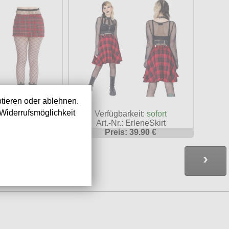
tieren oder ablehnen.
Widerrufsmöglichkeit
keit:
sofort
Verfügbarkeit:
sofort
 BASK25533
Art.-Nr.: ErleneSkirt
39.90 €
Preis: 39.90 €
›