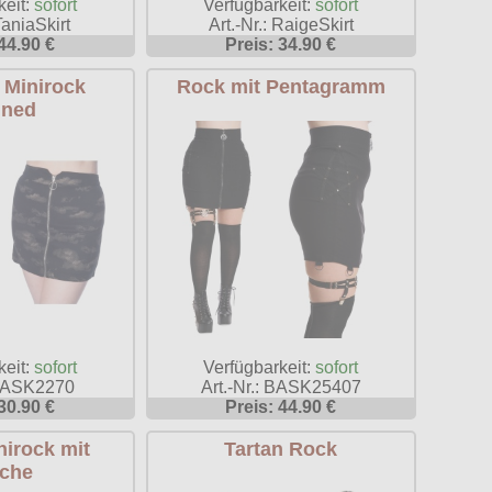
keit:
sofort
Verfügbarkeit:
sofort
TaniaSkirt
Art.-Nr.: RaigeSkirt
44.90 €
Preis: 34.90 €
 Minirock
Rock mit Pentagramm
ned
keit:
sofort
Verfügbarkeit:
sofort
 BASK2270
Art.-Nr.: BASK25407
30.90 €
Preis: 44.90 €
nirock mit
Tartan Rock
che