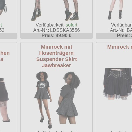
t
Verfügbarkeit:
sofort
Verfügbar
52
Art.-Nr.: LDSSKA3556
Art.-Nr.: 
Preis: 49.90 €
Preis: 
Minirock mit
Minirock 
chen
Hosenträgern
ra
Suspender Skirt
Jawbreaker