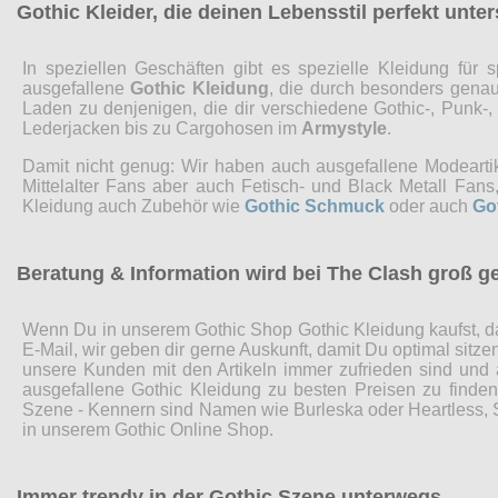
Gothic Kleider, die deinen Lebensstil perfekt unte
In speziellen Geschäften gibt es spezielle Kleidung fü
ausgefallene
Gothic Kleidung
, die durch besonders genaue
Laden zu denjenigen, die dir verschiedene Gothic-, Punk-
Lederjacken bis zu Cargohosen im
Armystyle
.
Damit nicht genug: Wir haben auch ausgefallene Modearti
Mittelalter Fans aber auch Fetisch- und Black Metall Fa
Kleidung auch Zubehör wie
Gothic Schmuck
oder auch
Go
Beratung & Information wird bei The Clash groß g
Wenn Du in unserem Gothic Shop Gothic Kleidung kaufst, da
E-Mail, wir geben dir gerne Auskunft, damit Du optimal sitz
unsere Kunden mit den Artikeln immer zufrieden sind und
ausgefallene Gothic Kleidung zu besten Preisen zu finde
Szene - Kennern sind Namen wie Burleska oder Heartless, Sp
in unserem Gothic Online Shop.
Immer trendy in der Gothic Szene unterwegs