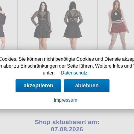
Cookies. Sie können nicht benötigte Cookies und Dienste akzep
 aber zu Einschränkungen der Seite führen. Weitere Infos und 
t
Verfügbarkeit:
sofort
Verfügbar
01
Art.-Nr.: BASK25375
Art.-Nr.:
unter:
Datenschutz.
Preis: 44.90 €
Preis: 
akzeptieren
ablehnen
Impressum
Shop aktualisiert am:
07.08.2026