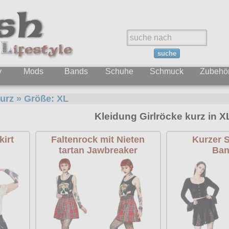
suche
y
Mods
Bands
Schuhe
Schmuck
Zubehö
kurz
» Größe:
XL
Kleidung Girlröcke kurz in X
irt
Faltenrock mit Nieten
Kurzer 
tartan Jawbreaker
Ban