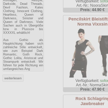
Korsagen, Restyle,
Verfügbarkeit:
sofor
Darkside, Dead Threads,
Art.-Nr.: NooraSkir
Devil Fashion, Kates
Preis: 44.90 €
Clothing, Innocent Clothing,
Heartless, Queen of
Darkness, Sinister und
Pencilskirt Bleistif
Queen of Darkness. Viele
Norma Vixxsin
Sachen auch in Übergröße
bzw. in Plussize bis
XXXXXL erhältlich!
Aus Gothic als
Hauptrichtung haben sich
zahlreiche Stile entwickelt,
wie zum Beispiel Dark
Romantic, Goth Rock,
Gothic Lolita, Aristocat und
Steampunk entwickelt. Wir
führen für jede Richtung ein
umfangreiches Ang
Verfügbarkeit:
sofor
Art.-Nr.: NormaSkir
Preis: 47.90 €
Rock Schlagrin
Jawbreaker