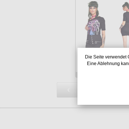
Die Seite verwendet 
Eine Ablehnung kann
Verfügbarkeit:
sofor
Art.-Nr.: LDSSKA39
Preis: 39.90 €
‹