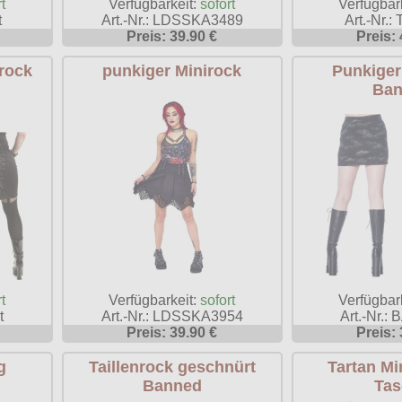
t
Verfügbarkeit:
sofort
Verfügbar
t
Art.-Nr.: LDSSKA3489
Art.-Nr.: 
Preis: 39.90 €
Preis: 
trock
punkiger Minirock
Punkiger
Ban
t
Verfügbarkeit:
sofort
Verfügbar
t
Art.-Nr.: LDSSKA3954
Art.-Nr.:
Preis: 39.90 €
Preis: 
g
Taillenrock geschnürt
Tartan Mi
Banned
Tas