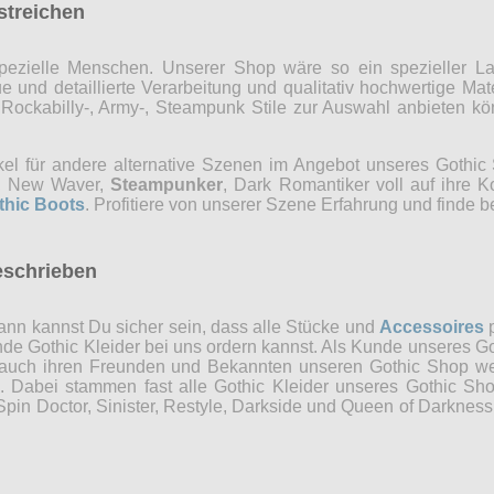
rstreichen
r spezielle Menschen. Unserer Shop wäre so ein spezieller 
 und detaillierte Verarbeitung und qualitativ hochwertige Mate
, Rockabilly-, Army-, Steampunk Stile zur Auswahl anbieten 
kel für andere alternative Szenen im Angebot unseres Gothi
ns, New Waver,
Steampunker
, Dark Romantiker voll auf ihre 
thic Boots
. Profitiere von unserer Szene Erfahrung und finde b
eschrieben
nn kannst Du sicher sein, dass alle Stücke und
Accessoires
p
ende Gothic Kleider bei uns ordern kannst. Als Kunde unseres Go
 auch ihren Freunden und Bekannten unseren Gothic Shop weit
n. Dabei stammen fast alle Gothic Kleider unseres Gothic Sh
in Doctor, Sinister, Restyle, Darkside und Queen of Darkness 