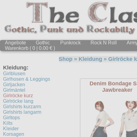
Angebote
Gothic
Punkrock
Rock N Roll
Arm
Warenkorb ( 0 | 0.00 € )
Shop
»
Kleidung
»
Girlröcke 
Kleidung:
Girlblusen
Girlhosen & Leggings
Denim Bondage Sk
Girljacken
Jawbreaker
Girlmäntel
Girlröcke kurz
Girlröcke lang
Girlshirts kurzarm
Girlshirts langarm
Girltops
Kilts
Kleider
Korsagen