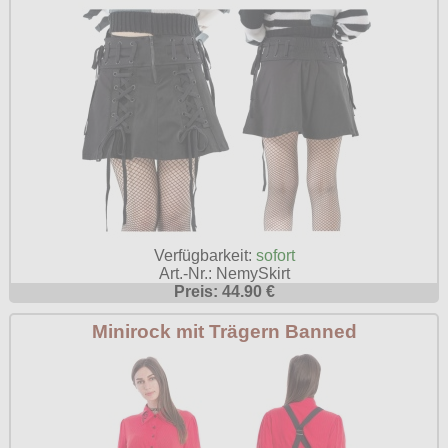
Verfügbarkeit:
sofort
Art.-Nr.: NemySkirt
Preis: 44.90 €
Minirock mit Trägern Banned