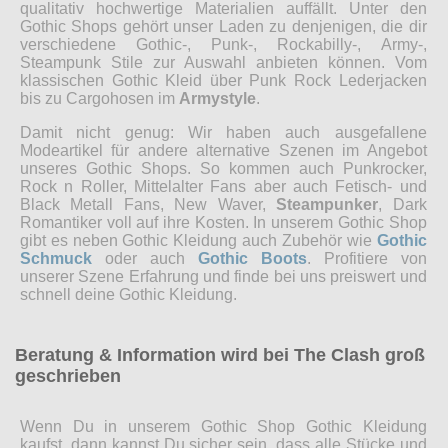
qualitativ hochwertige Materialien auffällt. Unter den
Gothic Shops gehört unser Laden zu denjenigen, die dir
verschiedene Gothic-, Punk-, Rockabilly-, Army-,
Steampunk Stile zur Auswahl anbieten können. Vom
klassischen Gothic Kleid über Punk Rock Lederjacken
bis zu Cargohosen im
Armystyle
.
Damit nicht genug: Wir haben auch ausgefallene
Modeartikel für andere alternative Szenen im Angebot
unseres Gothic Shops. So kommen auch Punkrocker,
Rock n Roller, Mittelalter Fans aber auch Fetisch- und
Black Metall Fans, New Waver,
Steampunker
, Dark
Romantiker voll auf ihre Kosten. In unserem Gothic Shop
gibt es neben Gothic Kleidung auch Zubehör wie
Gothic
Schmuck
oder auch
Gothic Boots
. Profitiere von
unserer Szene Erfahrung und finde bei uns preiswert und
schnell deine Gothic Kleidung.
Beratung & Information wird bei The Clash groß
geschrieben
Wenn Du in unserem Gothic Shop Gothic Kleidung
kaufst, dann kannst Du sicher sein, dass alle Stücke und