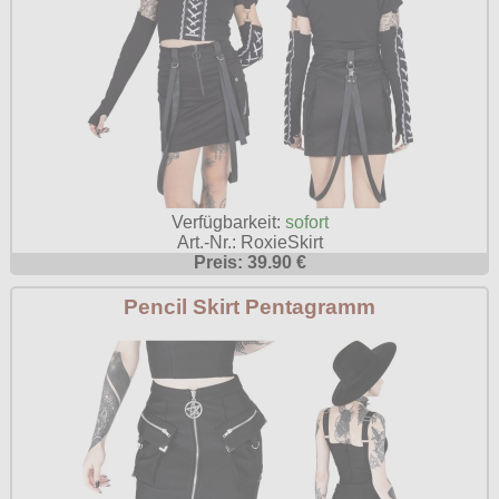
Verfügbarkeit:
sofort
Art.-Nr.: RoxieSkirt
Preis: 39.90 €
Pencil Skirt Pentagramm