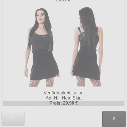
Verfügbarkeit:
sofort
Art.-Nr.: HeiniSkirt
Preis: 29.90 €
‹
›