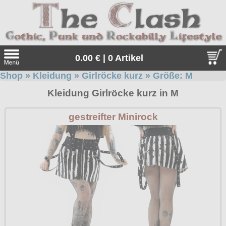
0.00 € | 0 Artikel
Shop
»
Kleidung
»
Girlröcke kurz
» Größe:
M
Suche
Kleidung Girlröcke kurz in M
Sprache:
gestreifter Minirock
Angebote
Sonderangebote
Kleidung/Gothic
Geschenketipps
alle Artikel
Punkrock
Gratis
Girlblusen
alle Artikel