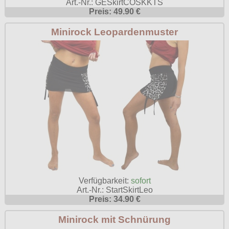
Art.-Nr.: GESkirtCOSKKTS
Poizen Industries
Preis: 49.90 €
Gothic Shop
Queen of Darkness
Minirock Leopardenmuster
Hot Rod
Relco
Punkrock
Restyle
Rockabilly
Rockabella
Mods
Sinister
Spin Doctor
Surplus
Vixxsin
Voodoo Vixen
Verfügbarkeit:
sofort
Art.-Nr.: StartSkirtLeo
Warrior Clothing
Preis: 34.90 €
Minirock mit Schnürung