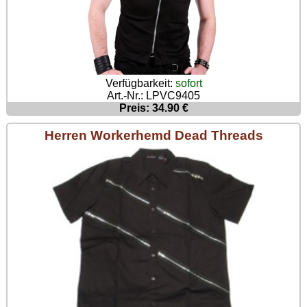
Poizen Industries
Gothic Shop
Queen of Darkness
Hot Rod
Relco
Punkrock
Verfügbarkeit:
sofort
Restyle
Art.-Nr.: LPVC9405
Rockabilly
Preis: 34.90 €
Rockabella
Mods
Herren Workerhemd Dead Threads
Sinister
Spin Doctor
Surplus
Vixxsin
Voodoo Vixen
Warrior Clothing