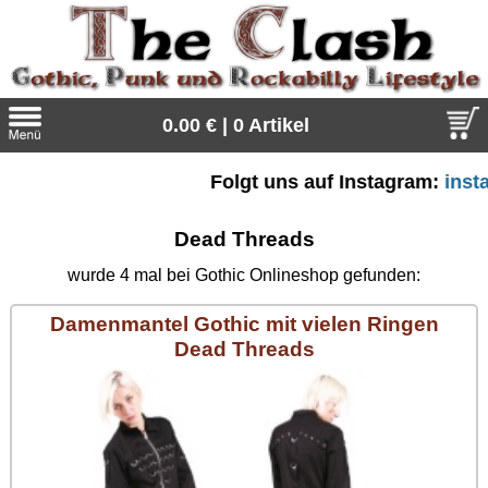
0.00 € | 0 Artikel
Folgt uns auf Instagram:
instagr
Suche
Sprache:
Dead Threads
wurde 4 mal bei Gothic Onlineshop gefunden:
Damenmantel Gothic mit vielen Ringen
Angebote
Dead Threads
Sonderangebote
Kleidung/Gothic
Geschenketipps
alle Artikel
Punkrock
Gratis
Girlblusen
alle Artikel