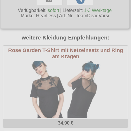
Poizen Industries
Verfügbarkeit:
sofort
| Lieferzeit:
1-3 Werktage
Gothic Shop
Marke:
Heartless
|
Art.-Nr.: TeamDeadVarsi
Queen of Darkness
Hot Rod
Relco
Punkrock
weitere Kleidung Empfehlungen:
Restyle
Rockabilly
Rockabella
Rose Garden T-Shirt mit Netzeinsatz und Ring
Mods
am Kragen
Sinister
Spin Doctor
Surplus
Vixxsin
Voodoo Vixen
Warrior Clothing
34.90 €