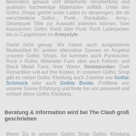
besonders genaue und detaillierte Verarbeitung und
qualitativ hochwertige Materialien auffällt. Unter den
Gothic Shops gehört unser Laden zu denjenigen, die dir
verschiedene Gothic-, Punk-, Rockabilly-, Army-,
Steampunk Stile zur Auswahl anbieten können. Vom
klassischen Gothic Kleid über Punk Rock Lederjacken
bis zu Cargohosen im
Armystyle
.
Damit nicht genug: Wir haben auch ausgefallene
Modeartikel für andere alternative Szenen im Angebot
unseres Gothic Shops. So kommen auch Punkrocker,
Rock n Roller, Mittelalter Fans aber auch Fetisch- und
Black Metall Fans, New Waver,
Steampunker
, Dark
Romantiker voll auf ihre Kosten. In unserem Gothic Shop
gibt es neben Gothic Kleidung auch Zubehör wie
Gothic
Schmuck
oder auch
Gothic Boots
. Profitiere von
unserer Szene Erfahrung und finde bei uns preiswert und
schnell deine Gothic Kleidung.
Beratung & Information wird bei The Clash groß
geschrieben
Wenn Du in unserem Gothic Shop Gothic Kleidung