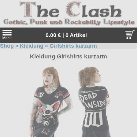
0.00 € | 0 Artikel
Shop
»
Kleidung
»
Girlshirts kurzarm
Suche
Kleidung Girlshirts kurzarm
Sprache:
Angebote
Sonderangebote
Kleidung/Gothic
Geschenketipps
alle Artikel
Punkrock
Gratis
Girlblusen
alle Artikel