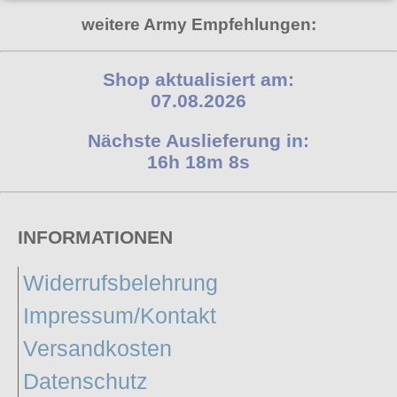
Poizen Industries
weitere Army Empfehlungen:
Gothic Shop
Queen of Darkness
Hot Rod
Shop aktualisiert am:
Relco
07.08.2026
Punkrock
Restyle
Rockabilly
Nächste Auslieferung in:
Rockabella
16h 18m 7s
Mods
Sinister
Spin Doctor
INFORMATIONEN
Surplus
Vixxsin
Widerrufsbelehrung
Voodoo Vixen
Impressum/Kontakt
Warrior Clothing
Versandkosten
Datenschutz