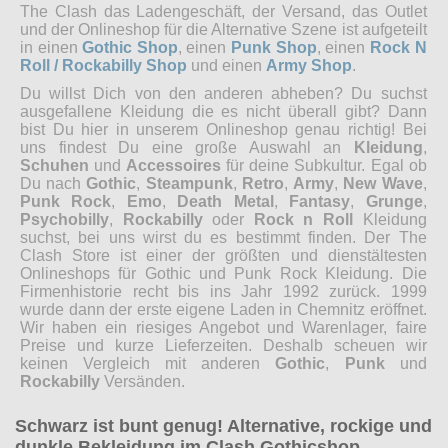
The Clash das Ladengeschäft, der Versand, das Outlet
und der Onlineshop für die Alternative Szene ist aufgeteilt
in einen
Gothic Shop
, einen
Punk Shop
, einen
Rock N
Roll / Rockabilly Shop
und einen
Army Shop
.
Du willst Dich von den anderen abheben? Du suchst
ausgefallene Kleidung die es nicht überall gibt? Dann
bist Du hier in unserem Onlineshop genau richtig! Bei
uns findest Du eine große Auswahl an
Kleidung
,
Schuhen
und
Accessoires
für deine Subkultur. Egal ob
Du nach
Gothic
,
Steampunk
,
Retro
,
Army
,
New Wave
,
Punk Rock
,
Emo
,
Death Metal
,
Fantasy
,
Grunge
,
Psychobilly
,
Rockabilly
oder
Rock n Roll
Kleidung
suchst, bei uns wirst du es bestimmt finden. Der The
Clash Store ist einer der größten und dienstältesten
Onlineshops für Gothic und Punk Rock Kleidung. Die
Firmenhistorie recht bis ins Jahr 1992 zurück. 1999
wurde dann der erste eigene Laden in Chemnitz eröffnet.
Wir haben ein riesiges Angebot und Warenlager, faire
Preise und kurze Lieferzeiten. Deshalb scheuen wir
keinen Vergleich mit anderen
Gothic
,
Punk
und
Rockabilly
Versänden.
Schwarz ist bunt genug! Alternative, rockige und
dunkle Bekleidung im Clash Gothicshop