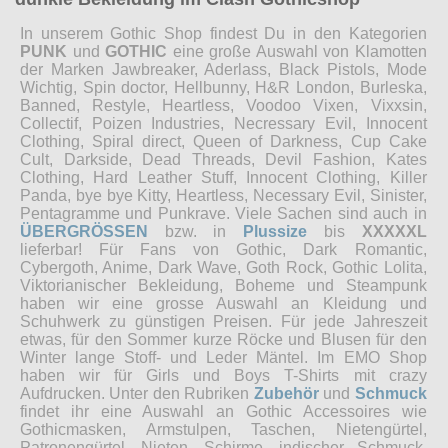
In unserem Gothic Shop findest Du in den Kategorien
PUNK
und
GOTHIC
eine große Auswahl von Klamotten
der Marken Jawbreaker, Aderlass, Black Pistols, Mode
Wichtig, Spin doctor, Hellbunny, H&R London, Burleska,
Banned, Restyle, Heartless, Voodoo Vixen, Vixxsin,
Collectif, Poizen Industries, Necressary Evil, Innocent
Clothing, Spiral direct, Queen of Darkness, Cup Cake
Cult, Darkside, Dead Threads, Devil Fashion, Kates
Clothing, Hard Leather Stuff, Innocent Clothing, Killer
Panda, bye bye Kitty, Heartless, Necessary Evil, Sinister,
Pentagramme und Punkrave. Viele Sachen sind auch in
ÜBERGRÖSSEN
bzw. in
Plussize
bis
XXXXXL
lieferbar! Für Fans von Gothic, Dark Romantic,
Cybergoth, Anime, Dark Wave, Goth Rock, Gothic Lolita,
Viktorianischer Bekleidung, Boheme und Steampunk
haben wir eine grosse Auswahl an Kleidung und
Schuhwerk zu günstigen Preisen. Für jede Jahreszeit
etwas, für den Sommer kurze Röcke und Blusen für den
Winter lange Stoff- und Leder Mäntel. Im EMO Shop
haben wir für Girls und Boys T-Shirts mit crazy
Aufdrucken. Unter den Rubriken
Zubehör
und
Schmuck
findet ihr eine Auswahl an Gothic Accessoires wie
Gothicmasken, Armstulpen, Taschen, Nietengürtel,
Patronengürtel, Nieten, Schirme, indischer Schmuck,