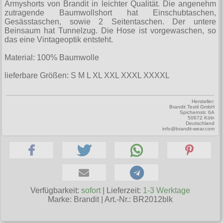
Zubehör
Armyshorts von Brandit in leichter Qualität. Die angenehm
Männerhosen
M
Festivals
Ohrhänger
Warenkorb ( 0 | 0.00 € )
für die Beine
zutragende Baumwollshort hat Einschubtaschen,
Verschiedenes
Brandit
Gesässtaschen, sowie 2 Seitentaschen. Der untere
Männerjacken & Westen
L
Rune Charms
Wave Gotik Treffen
Social Media:
für die Haare
Beinsaum hat Tunnelzug. Die Hose ist vorgewaschen, so
--------------
Burleska
das eine Vintageoptik entsteht.
Männermäntel
XL
M’era Luna Festival
Geldbörsen
gesamt: 0.00 €
Collectif
Material: 100% Baumwolle
Männershirts kurzam
XXL
Amphi Festival
Gürtel
Cup Cake Cult
lieferbare Größen: S M L XL XXL XXXL XXXXL
Männershirts langarm
XXXL
Kleidung
Halsbänder
Dead Threads
Mittelalter
XXXXL
Bademoden
Handschuhe
Hersteller:
Dracula Clothing
Brandit Textil GmbH
XXXXXL
Spichernstr. 6A
Bauchtaschen
50672 Köln
Mützen
Deutschland
Hellbunny
info@brandit-wear.com
XXXXXXL
Jogginghosen
Stiefelbänder
Jawbreaker
Outdoorbekleidung
Taschen
Miltec
Petticoats
Tücher
Necessary Evil
Poloshirts
Verfügbarkeit:
sofort
| Lieferzeit:
1-3 Werktage
Verschiedenes
Pentagramme
Marke:
Brandit
|
Art.-Nr.: BR2012blk
T-Shirts
Phaze
Begriffe