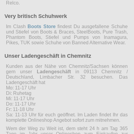
Relco.
Very britisch Schuhwerk
Im Clash
Boots Store
findest Du ausgefallene Schuhe
und Stiefel von Boots & Braces, SteelBoots, Pure Trash,
Phantom Boots, Stiefel und Pumps von Inamagura,
Pikes, TUK sowie Schuhe von Banned Alternative Wear.
Unser Ladengeschäft in Chemnitz
Kunden aus der Nähe von Chemnitz/Sachsen können
gern unser
Ladengeschäft
in 09113 Chemnitz /
Deutschland, Limbacher Str. 32 besuchen. Das
Ladengeschäft hat
Mo: 11-17 Uhr
Di: Ruhetag
Mi: 11-17 Uhr
Do: 11-17 Uhr
Fr: 11-18 Uhr
Sa: 11-13 Uhr für euch geöffnet. Im Laden findet Ihr das
komplette Onlineshop Angebot sofort zum mitnehmen.
Wem der Weg zu Weit ist, dem steht 24 h am Tag 365
Tage im Jahr unser Onlineshop zum Einkaufen zur