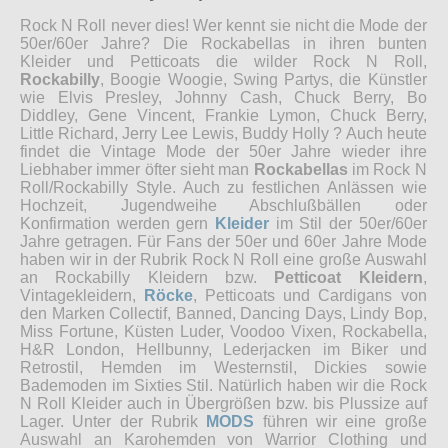
Rock N Roll never dies! Wer kennt sie nicht die Mode der
50er/60er Jahre? Die Rockabellas in ihren bunten
Kleider und Petticoats die wilder Rock N Roll,
Rockabilly
, Boogie Woogie, Swing Partys, die Künstler
wie Elvis Presley, Johnny Cash, Chuck Berry, Bo
Diddley, Gene Vincent, Frankie Lymon, Chuck Berry,
Little Richard, Jerry Lee Lewis, Buddy Holly ? Auch heute
findet die Vintage Mode der 50er Jahre wieder ihre
Liebhaber immer öfter sieht man
Rockabellas
im Rock N
Roll/Rockabilly Style. Auch zu festlichen Anlässen wie
Hochzeit, Jugendweihe Abschlußbällen oder
Konfirmation werden gern
Kleider
im Stil der 50er/60er
Jahre getragen. Für Fans der 50er und 60er Jahre Mode
haben wir in der Rubrik Rock N Roll eine große Auswahl
an Rockabilly Kleidern bzw.
Petticoat Kleidern
,
Vintagekleidern,
Röcke
, Petticoats und Cardigans von
den Marken Collectif, Banned, Dancing Days, Lindy Bop,
Miss Fortune, Küsten Luder, Voodoo Vixen, Rockabella,
H&R London, Hellbunny, Lederjacken im Biker und
Retrostil, Hemden im Westernstil, Dickies sowie
Bademoden im Sixties Stil. Natürlich haben wir die Rock
N Roll Kleider auch in Übergrößen bzw. bis Plussize auf
Lager. Unter der Rubrik
MODS
führen wir eine große
Auswahl an Karohemden von Warrior Clothing und