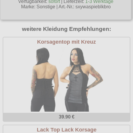
Verfügbarkeit:
sofort
| Lieferzeit:
1-3 Werktage
Poizen Industries
Marke:
Sonstige
|
Art.-Nr.: sxywaspieblkbro
Gothic Shop
Queen of Darkness
Hot Rod
Relco
weitere Kleidung Empfehlungen:
Punkrock
Restyle
Korsagentop mit Kreuz
Rockabilly
Rockabella
Mods
Sinister
Spin Doctor
Surplus
Vixxsin
Voodoo Vixen
Warrior Clothing
39.90 €
Lack Top Lack Korsage