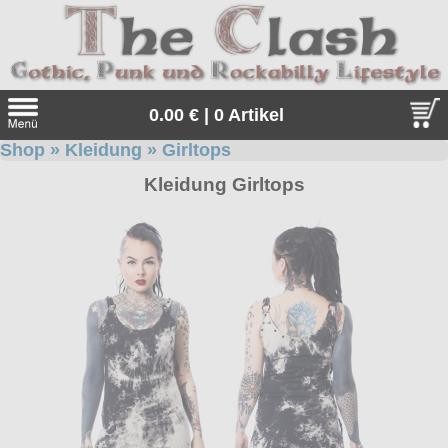
0.00 € | 0 Artikel
Shop
»
Kleidung
»
Girltops
Suche
Kleidung Girltops
Sprache:
Angebote
Sonderangebote
Kleidung/Gothic
Geschenketipps
alle Artikel
Punkrock
Gratis
Girlblusen
alle Artikel