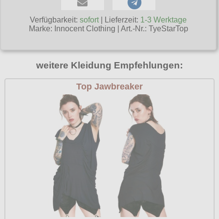
Poizen Industries
Verfügbarkeit:
sofort
| Lieferzeit:
1-3 Werktage
Gothic Shop
Queen of Darkness
Marke:
Innocent Clothing
|
Art.-Nr.: TyeStarTop
Hot Rod
Relco
Punkrock
Restyle
weitere Kleidung Empfehlungen:
Rockabilly
Rockabella
Top Jawbreaker
Mods
Sinister
Spin Doctor
Surplus
Vixxsin
Voodoo Vixen
Warrior Clothing