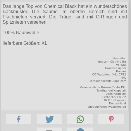
Zubehör
Männerhosen
M
Festivals
Ohrhänger
Das lange Top von Chemical Black hat ein wunderschönes
Warenkorb ( 0 | 0.00 € )
für die Beine
Verschiedenes
Brandit
Batikmuster. Die Säume im oberen Bereich sind mit
Männerjacken & Westen
L
Rune Charms
Wave Gotik Treffen
Flachnieten verziert. Die Träger sind mit O-Ringen und
Social Media:
für die Haare
--------------
Burleska
Spitznieten versehen.
Männermäntel
XL
M’era Luna Festival
Geldbörsen
gesamt: 0.00 €
Collectif
100% Baumwolle
Männershirts kurzam
XXL
Amphi Festival
Gürtel
Cup Cake Cult
lieferbare Größen: XL
Männershirts langarm
XXXL
Kleidung
Halsbänder
Dead Threads
Mittelalter
XXXXL
Bademoden
Hersteller:
Handschuhe
Innocent Clothing Eu
Dracula Clothing
Mr. Wali
XXXXXL
Kilmovee upper
Bauchtaschen
Mützen
Portlaw
Hellbunny
CO Waterford, X91 CF22
XXXXXXL
IRL
Jogginghosen
Stiefelbänder
info@innocenteurope.com
Jawbreaker
Verantwortliche Person für die EU:
Outdoorbekleidung
Textilhandel Nagrotzki
Taschen
Jens Nagrotzki
Miltec
Limbacher Str. 32
09113 Chemnitz
Petticoats
Tücher
Deutschland
Necessary Evil
support@streetwearshop.eu
Poloshirts
Verschiedenes
Pentagramme
T-Shirts
Phaze
Begriffe