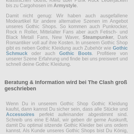
klassischen Gothic Kleid über Punk Rock Lederjacken
bis zu Cargohosen im
Armystyle
.
Damit nicht genug: Wir haben auch ausgefallene
Modeartikel für andere alternative Szenen im Angebot
unseres Gothic Shops. So kommen auch Punkrocker,
Rock n Roller, Mittelalter Fans aber auch Fetisch- und
Black Metall Fans, New Waver,
Steampunker
, Dark
Romantiker voll auf ihre Kosten. In unserem Gothic Shop
gibt es neben Gothic Kleidung auch Zubehör wie
Gothic
Schmuck
oder auch
Gothic Boots
. Profitiere von
unserer Szene Erfahrung und finde bei uns preiswert und
schnell deine Gothic Kleidung.
Beratung & Information wird bei The Clash groß
geschrieben
Wenn Du in unserem Gothic Shop Gothic Kleidung
kaufst, dann kannst Du sicher sein, dass alle Stücke und
Accessoires
perfekt aufeinander abgestimmt sind.
Schreib uns eine E-Mail, wir geben dir gerne Auskunft,
damit Du optimal sitzende Gothic Kleider bei uns ordern
kannst. Als Kunde unseres Gothic Shops bist Du König,