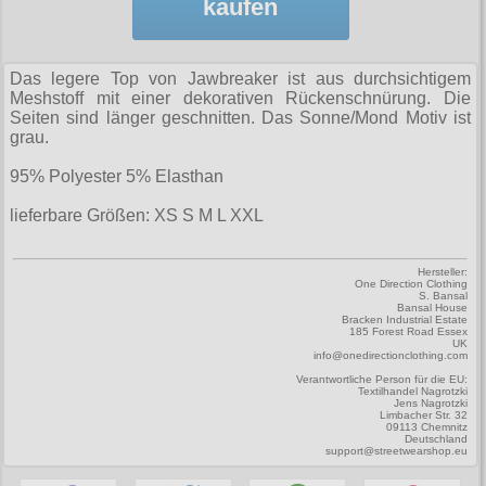
Zubehör
kaufen
Männerhosen
M
Festivals
Ohrhänger
Warenkorb ( 0 | 0.00 € )
für die Beine
Verschiedenes
Brandit
Männerjacken & Westen
L
Rune Charms
Wave Gotik Treffen
Social Media:
für die Haare
--------------
Burleska
Das legere Top von Jawbreaker ist aus durchsichtigem
Männermäntel
XL
Meshstoff mit einer dekorativen Rückenschnürung. Die
M’era Luna Festival
Geldbörsen
gesamt: 0.00 €
Collectif
Seiten sind länger geschnitten. Das Sonne/Mond Motiv ist
Männershirts kurzam
XXL
grau.
Amphi Festival
Gürtel
Cup Cake Cult
Männershirts langarm
XXXL
Kleidung
95% Polyester 5% Elasthan
Halsbänder
Dead Threads
Mittelalter
XXXXL
lieferbare Größen: XS S M L XXL
Bademoden
Handschuhe
Dracula Clothing
XXXXXL
Bauchtaschen
Mützen
Hellbunny
Hersteller:
XXXXXXL
One Direction Clothing
Jogginghosen
S. Bansal
Stiefelbänder
Bansal House
Jawbreaker
Bracken Industrial Estate
185 Forest Road Essex
Outdoorbekleidung
Taschen
UK
Miltec
info@onedirectionclothing.com
Petticoats
Tücher
Verantwortliche Person für die EU:
Necessary Evil
Textilhandel Nagrotzki
Jens Nagrotzki
Poloshirts
Verschiedenes
Limbacher Str. 32
Pentagramme
09113 Chemnitz
Deutschland
T-Shirts
support@streetwearshop.eu
Phaze
Begriffe