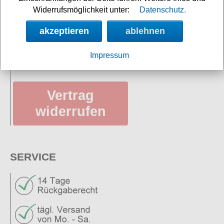
Widerrufsmöglichkeit unter:
Datenschutz.
Versandkosten
akzeptieren
ablehnen
Datenschutz
AGB
Impressum
Vertrag
widerrufen
SERVICE