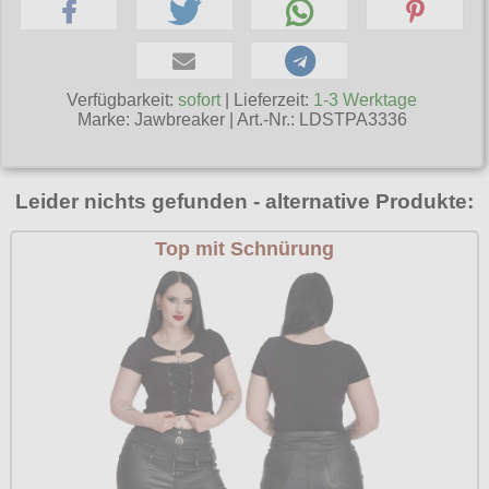
Poizen Industries
Gothic Shop
Queen of Darkness
Hot Rod
Verfügbarkeit:
sofort
| Lieferzeit:
1-3 Werktage
Relco
Marke:
Jawbreaker
|
Art.-Nr.: LDSTPA3336
Punkrock
Restyle
Rockabilly
Rockabella
Leider nichts gefunden - alternative Produkte:
Mods
Sinister
Top mit Schnürung
Spin Doctor
Surplus
Vixxsin
Voodoo Vixen
Warrior Clothing