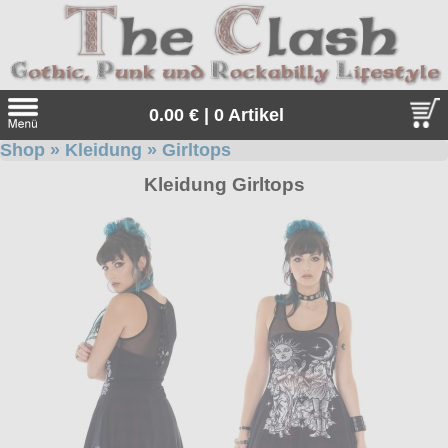
0.00 € | 0 Artikel
Shop
»
Kleidung
»
Girltops
Suche
Kleidung Girltops
Sprache:
Angebote
Sonderangebote
Kleidung/Gothic
Geschenketipps
alle Artikel
Punkrock
Gratis
Girlblusen
alle Artikel