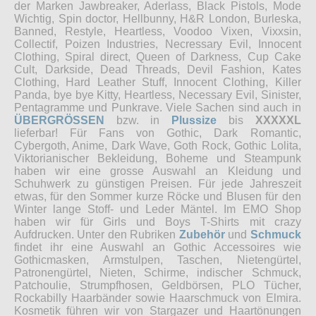
der Marken Jawbreaker, Aderlass, Black Pistols, Mode
Wichtig, Spin doctor, Hellbunny, H&R London, Burleska,
Banned, Restyle, Heartless, Voodoo Vixen, Vixxsin,
Collectif, Poizen Industries, Necressary Evil, Innocent
Clothing, Spiral direct, Queen of Darkness, Cup Cake
Cult, Darkside, Dead Threads, Devil Fashion, Kates
Clothing, Hard Leather Stuff, Innocent Clothing, Killer
Panda, bye bye Kitty, Heartless, Necessary Evil, Sinister,
Pentagramme und Punkrave. Viele Sachen sind auch in
ÜBERGRÖSSEN
bzw. in
Plussize
bis
XXXXXL
lieferbar! Für Fans von Gothic, Dark Romantic,
Cybergoth, Anime, Dark Wave, Goth Rock, Gothic Lolita,
Viktorianischer Bekleidung, Boheme und Steampunk
haben wir eine grosse Auswahl an Kleidung und
Schuhwerk zu günstigen Preisen. Für jede Jahreszeit
etwas, für den Sommer kurze Röcke und Blusen für den
Winter lange Stoff- und Leder Mäntel. Im EMO Shop
haben wir für Girls und Boys T-Shirts mit crazy
Aufdrucken. Unter den Rubriken
Zubehör
und
Schmuck
findet ihr eine Auswahl an Gothic Accessoires wie
Gothicmasken, Armstulpen, Taschen, Nietengürtel,
Patronengürtel, Nieten, Schirme, indischer Schmuck,
Patchoulie, Strumpfhosen, Geldbörsen, PLO Tücher,
Rockabilly Haarbänder sowie Haarschmuck von Elmira.
Kosmetik führen wir von Stargazer und Haartönungen