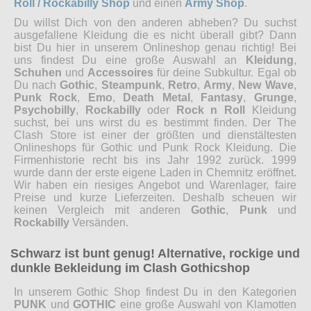
Roll / Rockabilly Shop
und einen
Army Shop
.
Du willst Dich von den anderen abheben? Du suchst
ausgefallene Kleidung die es nicht überall gibt? Dann
bist Du hier in unserem Onlineshop genau richtig! Bei
uns findest Du eine große Auswahl an
Kleidung
,
Schuhen
und
Accessoires
für deine Subkultur. Egal ob
Du nach
Gothic
,
Steampunk
,
Retro
,
Army
,
New Wave
,
Punk Rock
,
Emo
,
Death Metal
,
Fantasy
,
Grunge
,
Psychobilly
,
Rockabilly
oder
Rock n Roll
Kleidung
suchst, bei uns wirst du es bestimmt finden. Der The
Clash Store ist einer der größten und dienstältesten
Onlineshops für Gothic und Punk Rock Kleidung. Die
Firmenhistorie recht bis ins Jahr 1992 zurück. 1999
wurde dann der erste eigene Laden in Chemnitz eröffnet.
Wir haben ein riesiges Angebot und Warenlager, faire
Preise und kurze Lieferzeiten. Deshalb scheuen wir
keinen Vergleich mit anderen
Gothic
,
Punk
und
Rockabilly
Versänden.
Schwarz ist bunt genug! Alternative, rockige und
dunkle Bekleidung im Clash Gothicshop
In unserem Gothic Shop findest Du in den Kategorien
PUNK
und
GOTHIC
eine große Auswahl von Klamotten