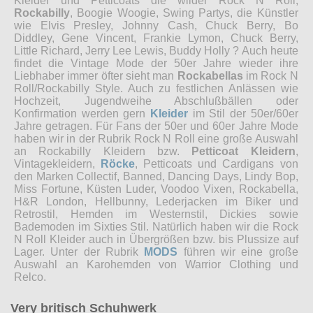
Kleider und Petticoats die wilder Rock N Roll,
Rockabilly
, Boogie Woogie, Swing Partys, die Künstler
wie Elvis Presley, Johnny Cash, Chuck Berry, Bo
Diddley, Gene Vincent, Frankie Lymon, Chuck Berry,
Little Richard, Jerry Lee Lewis, Buddy Holly ? Auch heute
findet die Vintage Mode der 50er Jahre wieder ihre
Liebhaber immer öfter sieht man
Rockabellas
im Rock N
Roll/Rockabilly Style. Auch zu festlichen Anlässen wie
Hochzeit, Jugendweihe Abschlußbällen oder
Konfirmation werden gern
Kleider
im Stil der 50er/60er
Jahre getragen. Für Fans der 50er und 60er Jahre Mode
haben wir in der Rubrik Rock N Roll eine große Auswahl
an Rockabilly Kleidern bzw.
Petticoat Kleidern
,
Vintagekleidern,
Röcke
, Petticoats und Cardigans von
den Marken Collectif, Banned, Dancing Days, Lindy Bop,
Miss Fortune, Küsten Luder, Voodoo Vixen, Rockabella,
H&R London, Hellbunny, Lederjacken im Biker und
Retrostil, Hemden im Westernstil, Dickies sowie
Bademoden im Sixties Stil. Natürlich haben wir die Rock
N Roll Kleider auch in Übergrößen bzw. bis Plussize auf
Lager. Unter der Rubrik
MODS
führen wir eine große
Auswahl an Karohemden von Warrior Clothing und
Relco.
Very britisch Schuhwerk