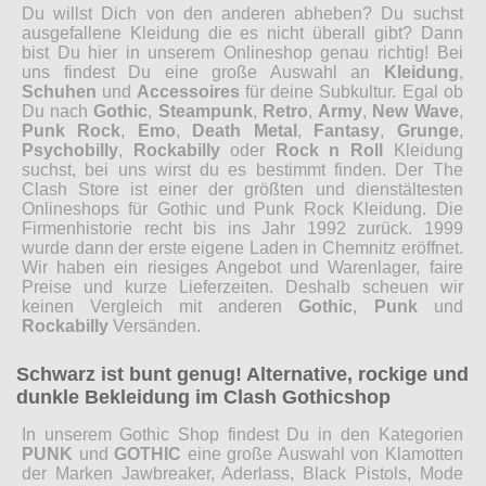
Du willst Dich von den anderen abheben? Du suchst
ausgefallene Kleidung die es nicht überall gibt? Dann
bist Du hier in unserem Onlineshop genau richtig! Bei
uns findest Du eine große Auswahl an
Kleidung
,
Schuhen
und
Accessoires
für deine Subkultur. Egal ob
Du nach
Gothic
,
Steampunk
,
Retro
,
Army
,
New Wave
,
Punk Rock
,
Emo
,
Death Metal
,
Fantasy
,
Grunge
,
Psychobilly
,
Rockabilly
oder
Rock n Roll
Kleidung
suchst, bei uns wirst du es bestimmt finden. Der The
Clash Store ist einer der größten und dienstältesten
Onlineshops für Gothic und Punk Rock Kleidung. Die
Firmenhistorie recht bis ins Jahr 1992 zurück. 1999
wurde dann der erste eigene Laden in Chemnitz eröffnet.
Wir haben ein riesiges Angebot und Warenlager, faire
Preise und kurze Lieferzeiten. Deshalb scheuen wir
keinen Vergleich mit anderen
Gothic
,
Punk
und
Rockabilly
Versänden.
Schwarz ist bunt genug! Alternative, rockige und
dunkle Bekleidung im Clash Gothicshop
In unserem Gothic Shop findest Du in den Kategorien
PUNK
und
GOTHIC
eine große Auswahl von Klamotten
der Marken Jawbreaker, Aderlass, Black Pistols, Mode