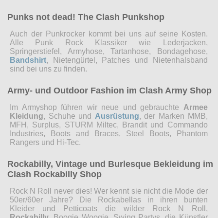
Punks not dead! The Clash Punkshop
Auch der Punkrocker kommt bei uns auf seine Kosten.
Alle Punk Rock Klassiker wie Lederjacken,
Springerstiefel, Armyhose, Tartanhose, Bondagehose,
Bandshirt
, Nietengürtel, Patches und Nietenhalsband
sind bei uns zu finden.
Army- und Outdoor Fashion im Clash Army Shop
Im Armyshop führen wir neue und gebrauchte
Armee
Kleidung
, Schuhe und
Ausrüstung
, der Marken MMB,
MFH, Surplus, STURM Miltec, Brandit und Commando
Industries, Boots and Braces, Steel Boots, Phantom
Rangers und Hi-Tec.
Rockabilly, Vintage und Burlesque Bekleidung im
Clash Rockabilly Shop
Rock N Roll never dies! Wer kennt sie nicht die Mode der
50er/60er Jahre? Die Rockabellas in ihren bunten
Kleider und Petticoats die wilder Rock N Roll,
Rockabilly
, Boogie Woogie, Swing Partys, die Künstler