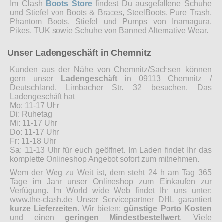
Im Clash
Boots Store
findest Du ausgefallene Schuhe
und Stiefel von Boots & Braces, SteelBoots, Pure Trash,
Phantom Boots, Stiefel und Pumps von Inamagura,
Pikes, TUK sowie Schuhe von Banned Alternative Wear.
Unser Ladengeschäft in Chemnitz
Kunden aus der Nähe von Chemnitz/Sachsen können
gern unser
Ladengeschäft
in 09113 Chemnitz /
Deutschland, Limbacher Str. 32 besuchen. Das
Ladengeschäft hat
Mo: 11-17 Uhr
Di: Ruhetag
Mi: 11-17 Uhr
Do: 11-17 Uhr
Fr: 11-18 Uhr
Sa: 11-13 Uhr für euch geöffnet. Im Laden findet Ihr das
komplette Onlineshop Angebot sofort zum mitnehmen.
Wem der Weg zu Weit ist, dem steht 24 h am Tag 365
Tage im Jahr unser Onlineshop zum Einkaufen zur
Verfügung. Im World wide Web findet Ihr uns unter:
www.the-clash.de Unser Servicepartner DHL garantiert
kurze Lieferzeiten
. Wir bieten:
günstige Porto Kosten
und einen
geringen Mindestbestellwert
. Viele