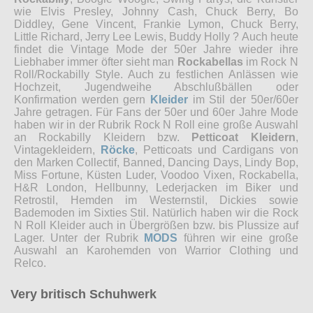
wie Elvis Presley, Johnny Cash, Chuck Berry, Bo
Diddley, Gene Vincent, Frankie Lymon, Chuck Berry,
Little Richard, Jerry Lee Lewis, Buddy Holly ? Auch heute
findet die Vintage Mode der 50er Jahre wieder ihre
Liebhaber immer öfter sieht man
Rockabellas
im Rock N
Roll/Rockabilly Style. Auch zu festlichen Anlässen wie
Hochzeit, Jugendweihe Abschlußbällen oder
Konfirmation werden gern
Kleider
im Stil der 50er/60er
Jahre getragen. Für Fans der 50er und 60er Jahre Mode
haben wir in der Rubrik Rock N Roll eine große Auswahl
an Rockabilly Kleidern bzw.
Petticoat Kleidern
,
Vintagekleidern,
Röcke
, Petticoats und Cardigans von
den Marken Collectif, Banned, Dancing Days, Lindy Bop,
Miss Fortune, Küsten Luder, Voodoo Vixen, Rockabella,
H&R London, Hellbunny, Lederjacken im Biker und
Retrostil, Hemden im Westernstil, Dickies sowie
Bademoden im Sixties Stil. Natürlich haben wir die Rock
N Roll Kleider auch in Übergrößen bzw. bis Plussize auf
Lager. Unter der Rubrik
MODS
führen wir eine große
Auswahl an Karohemden von Warrior Clothing und
Relco.
Very britisch Schuhwerk