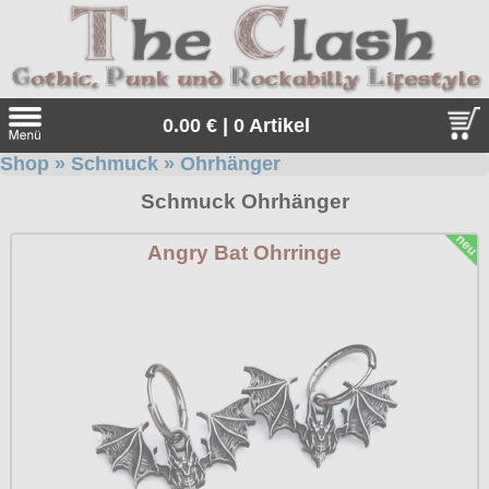
0.00 € | 0 Artikel
Shop
»
Schmuck
»
Ohrhänger
Suche
Schmuck Ohrhänger
Sprache:
Angry Bat Ohrringe
Angebote
Sonderangebote
Kleidung/Gothic
Geschenketipps
alle Artikel
Punkrock
Gratis
Girlblusen
alle Artikel