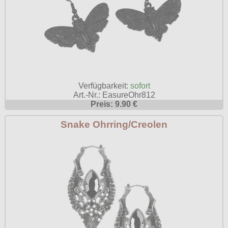
Verfügbarkeit:
sofort
Art.-Nr.: EasureOhr812
Preis: 9.90 €
Snake Ohrring/Creolen