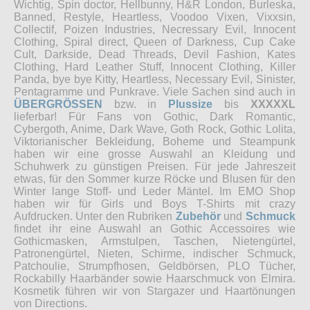
Wichtig, Spin doctor, Hellbunny, H&R London, Burleska,
Banned, Restyle, Heartless, Voodoo Vixen, Vixxsin,
Collectif, Poizen Industries, Necressary Evil, Innocent
Clothing, Spiral direct, Queen of Darkness, Cup Cake
Cult, Darkside, Dead Threads, Devil Fashion, Kates
Clothing, Hard Leather Stuff, Innocent Clothing, Killer
Panda, bye bye Kitty, Heartless, Necessary Evil, Sinister,
Pentagramme und Punkrave. Viele Sachen sind auch in
ÜBERGRÖSSEN
bzw. in
Plussize
bis
XXXXXL
lieferbar! Für Fans von Gothic, Dark Romantic,
Cybergoth, Anime, Dark Wave, Goth Rock, Gothic Lolita,
Viktorianischer Bekleidung, Boheme und Steampunk
haben wir eine grosse Auswahl an Kleidung und
Schuhwerk zu günstigen Preisen. Für jede Jahreszeit
etwas, für den Sommer kurze Röcke und Blusen für den
Winter lange Stoff- und Leder Mäntel. Im EMO Shop
haben wir für Girls und Boys T-Shirts mit crazy
Aufdrucken. Unter den Rubriken
Zubehör
und
Schmuck
findet ihr eine Auswahl an Gothic Accessoires wie
Gothicmasken, Armstulpen, Taschen, Nietengürtel,
Patronengürtel, Nieten, Schirme, indischer Schmuck,
Patchoulie, Strumpfhosen, Geldbörsen, PLO Tücher,
Rockabilly Haarbänder sowie Haarschmuck von Elmira.
Kosmetik führen wir von Stargazer und Haartönungen
von Directions.