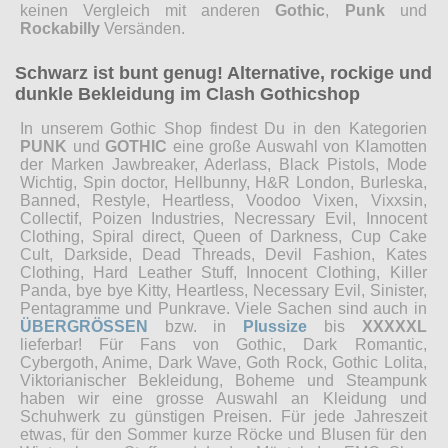
keinen Vergleich mit anderen
Gothic
,
Punk
und
Rockabilly
Versänden.
Schwarz ist bunt genug! Alternative, rockige und
dunkle Bekleidung im Clash Gothicshop
In unserem Gothic Shop findest Du in den Kategorien
PUNK
und
GOTHIC
eine große Auswahl von Klamotten
der Marken Jawbreaker, Aderlass, Black Pistols, Mode
Wichtig, Spin doctor, Hellbunny, H&R London, Burleska,
Banned, Restyle, Heartless, Voodoo Vixen, Vixxsin,
Collectif, Poizen Industries, Necressary Evil, Innocent
Clothing, Spiral direct, Queen of Darkness, Cup Cake
Cult, Darkside, Dead Threads, Devil Fashion, Kates
Clothing, Hard Leather Stuff, Innocent Clothing, Killer
Panda, bye bye Kitty, Heartless, Necessary Evil, Sinister,
Pentagramme und Punkrave. Viele Sachen sind auch in
ÜBERGRÖSSEN
bzw. in
Plussize
bis
XXXXXL
lieferbar! Für Fans von Gothic, Dark Romantic,
Cybergoth, Anime, Dark Wave, Goth Rock, Gothic Lolita,
Viktorianischer Bekleidung, Boheme und Steampunk
haben wir eine grosse Auswahl an Kleidung und
Schuhwerk zu günstigen Preisen. Für jede Jahreszeit
etwas, für den Sommer kurze Röcke und Blusen für den