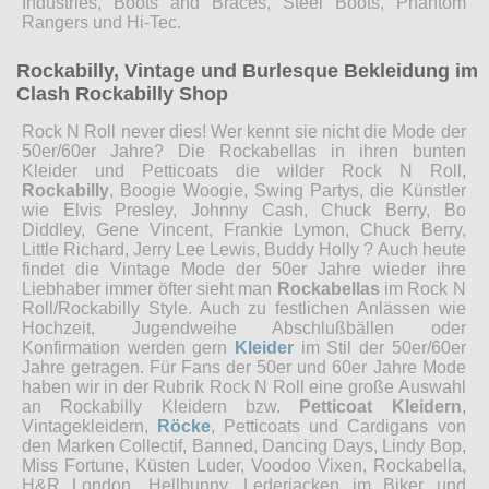
Industries, Boots and Braces, Steel Boots, Phantom
Rangers und Hi-Tec.
Rockabilly, Vintage und Burlesque Bekleidung im
Clash Rockabilly Shop
Rock N Roll never dies! Wer kennt sie nicht die Mode der
50er/60er Jahre? Die Rockabellas in ihren bunten
Kleider und Petticoats die wilder Rock N Roll,
Rockabilly
, Boogie Woogie, Swing Partys, die Künstler
wie Elvis Presley, Johnny Cash, Chuck Berry, Bo
Diddley, Gene Vincent, Frankie Lymon, Chuck Berry,
Little Richard, Jerry Lee Lewis, Buddy Holly ? Auch heute
findet die Vintage Mode der 50er Jahre wieder ihre
Liebhaber immer öfter sieht man
Rockabellas
im Rock N
Roll/Rockabilly Style. Auch zu festlichen Anlässen wie
Hochzeit, Jugendweihe Abschlußbällen oder
Konfirmation werden gern
Kleider
im Stil der 50er/60er
Jahre getragen. Für Fans der 50er und 60er Jahre Mode
haben wir in der Rubrik Rock N Roll eine große Auswahl
an Rockabilly Kleidern bzw.
Petticoat Kleidern
,
Vintagekleidern,
Röcke
, Petticoats und Cardigans von
den Marken Collectif, Banned, Dancing Days, Lindy Bop,
Miss Fortune, Küsten Luder, Voodoo Vixen, Rockabella,
H&R London, Hellbunny, Lederjacken im Biker und