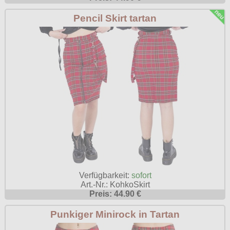
Poizen Industries
Pencil Skirt tartan
Gothic Shop
Queen of Darkness
Hot Rod
Relco
Punkrock
Restyle
Rockabilly
Rockabella
Mods
Sinister
Spin Doctor
Surplus
Vixxsin
Verfügbarkeit:
sofort
Voodoo Vixen
Art.-Nr.: KohkoSkirt
Preis: 44.90 €
Warrior Clothing
Punkiger Minirock in Tartan