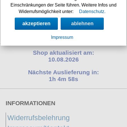
Einschränkungen der Seite führen. Weitere Infos und
Widerrufsmöglichkeit unter:
Datenschutz.
akzeptieren
ablehnen
Verfügbarkeit:
sofort
Art.-Nr.: LDSSKA3734
Preis: 49.90 €
Impressum
Shop aktualisiert am:
10.08.2026
Nächste Auslieferung in:
1h 4m 57s
INFORMATIONEN
Widerrufsbelehrung