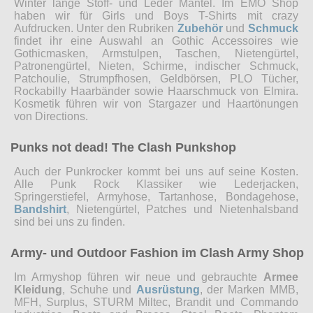
Winter lange Stoff- und Leder Mäntel. Im EMO Shop
haben wir für Girls und Boys T-Shirts mit crazy
Aufdrucken. Unter den Rubriken
Zubehör
und
Schmuck
findet ihr eine Auswahl an Gothic Accessoires wie
Gothicmasken, Armstulpen, Taschen, Nietengürtel,
Patronengürtel, Nieten, Schirme, indischer Schmuck,
Patchoulie, Strumpfhosen, Geldbörsen, PLO Tücher,
Rockabilly Haarbänder sowie Haarschmuck von Elmira.
Kosmetik führen wir von Stargazer und Haartönungen
von Directions.
Punks not dead! The Clash Punkshop
Auch der Punkrocker kommt bei uns auf seine Kosten.
Alle Punk Rock Klassiker wie Lederjacken,
Springerstiefel, Armyhose, Tartanhose, Bondagehose,
Bandshirt
, Nietengürtel, Patches und Nietenhalsband
sind bei uns zu finden.
Army- und Outdoor Fashion im Clash Army Shop
Im Armyshop führen wir neue und gebrauchte
Armee
Kleidung
, Schuhe und
Ausrüstung
, der Marken MMB,
MFH, Surplus, STURM Miltec, Brandit und Commando