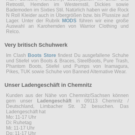
Retrostil, Hemden im Westernstil, Dickies sowie
Bademoden im Sixties Stil. Natürlich haben wir die Rock
N Roll Kleider auch in Übergrößen bzw. bis Plussize auf
Lager. Unter der Rubrik
MODS
führen wir eine große
Auswahl an Karohemden von Warrior Clothing und
Relco.
Very britisch Schuhwerk
Im Clash
Boots Store
findest Du ausgefallene Schuhe
und Stiefel von Boots & Braces, SteelBoots, Pure Trash,
Phantom Boots, Stiefel und Pumps von Inamagura,
Pikes, TUK sowie Schuhe von Banned Alternative Wear.
Unser Ladengeschäft in Chemnitz
Kunden aus der Nähe von Chemnitz/Sachsen können
gern unser
Ladengeschäft
in 09113 Chemnitz /
Deutschland, Limbacher Str. 32 besuchen. Das
Ladengeschäft hat
Mo: 11-17 Uhr
Di: Ruhetag
Mi: 11-17 Uhr
Do: 11-17 Uhr