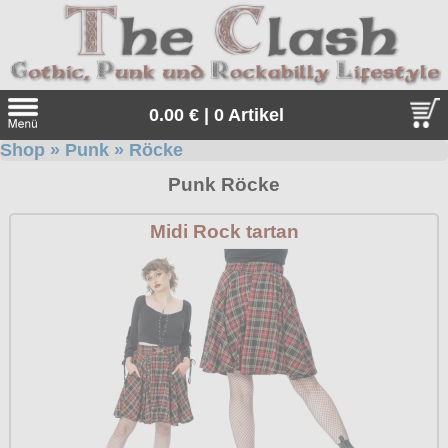
0.00 € | 0 Artikel
Shop
»
Punk
»
Röcke
Suche
Punk Röcke
Sprache:
Midi Rock tartan
Angebote
Sonderangebote
Kleidung/Gothic
Geschenketipps
alle Artikel
Punkrock
Gratis
Girlblusen
alle Artikel