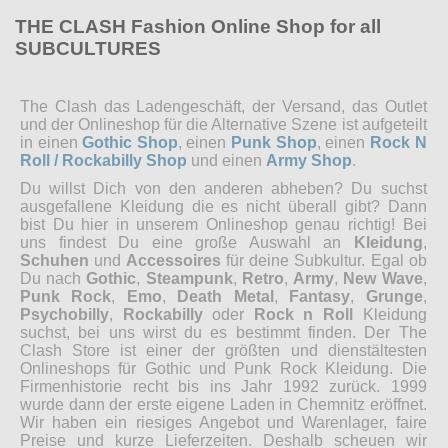
THE CLASH Fashion Online Shop for all
SUBCULTURES
The Clash das Ladengeschäft, der Versand, das Outlet
und der Onlineshop für die Alternative Szene ist aufgeteilt
in einen
Gothic Shop
, einen
Punk Shop
, einen
Rock N
Roll / Rockabilly Shop
und einen
Army Shop
.
Du willst Dich von den anderen abheben? Du suchst
ausgefallene Kleidung die es nicht überall gibt? Dann
bist Du hier in unserem Onlineshop genau richtig! Bei
uns findest Du eine große Auswahl an
Kleidung
,
Schuhen
und
Accessoires
für deine Subkultur. Egal ob
Du nach
Gothic
,
Steampunk
,
Retro
,
Army
,
New Wave
,
Punk Rock
,
Emo
,
Death Metal
,
Fantasy
,
Grunge
,
Psychobilly
,
Rockabilly
oder
Rock n Roll
Kleidung
suchst, bei uns wirst du es bestimmt finden. Der The
Clash Store ist einer der größten und dienstältesten
Onlineshops für Gothic und Punk Rock Kleidung. Die
Firmenhistorie recht bis ins Jahr 1992 zurück. 1999
wurde dann der erste eigene Laden in Chemnitz eröffnet.
Wir haben ein riesiges Angebot und Warenlager, faire
Preise und kurze Lieferzeiten. Deshalb scheuen wir