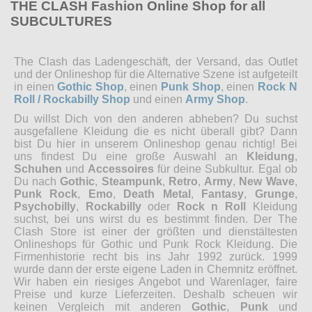
THE CLASH Fashion Online Shop for all
SUBCULTURES
The Clash das Ladengeschäft, der Versand, das Outlet
und der Onlineshop für die Alternative Szene ist aufgeteilt
in einen
Gothic Shop
, einen
Punk Shop
, einen
Rock N
Roll / Rockabilly Shop
und einen
Army Shop
.
Du willst Dich von den anderen abheben? Du suchst
ausgefallene Kleidung die es nicht überall gibt? Dann
bist Du hier in unserem Onlineshop genau richtig! Bei
uns findest Du eine große Auswahl an
Kleidung
,
Schuhen
und
Accessoires
für deine Subkultur. Egal ob
Du nach
Gothic
,
Steampunk
,
Retro
,
Army
,
New Wave
,
Punk Rock
,
Emo
,
Death Metal
,
Fantasy
,
Grunge
,
Psychobilly
,
Rockabilly
oder
Rock n Roll
Kleidung
suchst, bei uns wirst du es bestimmt finden. Der The
Clash Store ist einer der größten und dienstältesten
Onlineshops für Gothic und Punk Rock Kleidung. Die
Firmenhistorie recht bis ins Jahr 1992 zurück. 1999
wurde dann der erste eigene Laden in Chemnitz eröffnet.
Wir haben ein riesiges Angebot und Warenlager, faire
Preise und kurze Lieferzeiten. Deshalb scheuen wir
keinen Vergleich mit anderen
Gothic
,
Punk
und