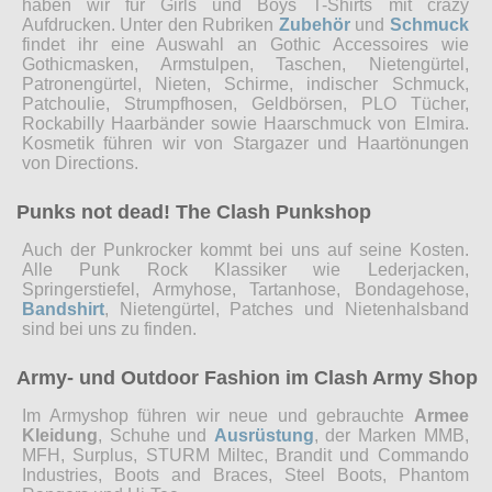
haben wir für Girls und Boys T-Shirts mit crazy
Aufdrucken. Unter den Rubriken
Zubehör
und
Schmuck
findet ihr eine Auswahl an Gothic Accessoires wie
Gothicmasken, Armstulpen, Taschen, Nietengürtel,
Patronengürtel, Nieten, Schirme, indischer Schmuck,
Patchoulie, Strumpfhosen, Geldbörsen, PLO Tücher,
Rockabilly Haarbänder sowie Haarschmuck von Elmira.
Kosmetik führen wir von Stargazer und Haartönungen
von Directions.
Punks not dead! The Clash Punkshop
Auch der Punkrocker kommt bei uns auf seine Kosten.
Alle Punk Rock Klassiker wie Lederjacken,
Springerstiefel, Armyhose, Tartanhose, Bondagehose,
Bandshirt
, Nietengürtel, Patches und Nietenhalsband
sind bei uns zu finden.
Army- und Outdoor Fashion im Clash Army Shop
Im Armyshop führen wir neue und gebrauchte
Armee
Kleidung
, Schuhe und
Ausrüstung
, der Marken MMB,
MFH, Surplus, STURM Miltec, Brandit und Commando
Industries, Boots and Braces, Steel Boots, Phantom