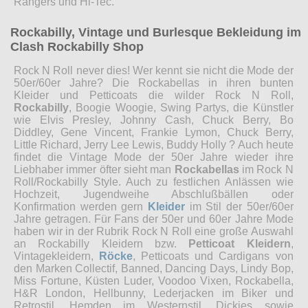
Rangers und Hi-Tec.
Rockabilly, Vintage und Burlesque Bekleidung im
Clash Rockabilly Shop
Rock N Roll never dies! Wer kennt sie nicht die Mode der
50er/60er Jahre? Die Rockabellas in ihren bunten
Kleider und Petticoats die wilder Rock N Roll,
Rockabilly
, Boogie Woogie, Swing Partys, die Künstler
wie Elvis Presley, Johnny Cash, Chuck Berry, Bo
Diddley, Gene Vincent, Frankie Lymon, Chuck Berry,
Little Richard, Jerry Lee Lewis, Buddy Holly ? Auch heute
findet die Vintage Mode der 50er Jahre wieder ihre
Liebhaber immer öfter sieht man
Rockabellas
im Rock N
Roll/Rockabilly Style. Auch zu festlichen Anlässen wie
Hochzeit, Jugendweihe Abschlußbällen oder
Konfirmation werden gern
Kleider
im Stil der 50er/60er
Jahre getragen. Für Fans der 50er und 60er Jahre Mode
haben wir in der Rubrik Rock N Roll eine große Auswahl
an Rockabilly Kleidern bzw.
Petticoat Kleidern
,
Vintagekleidern,
Röcke
, Petticoats und Cardigans von
den Marken Collectif, Banned, Dancing Days, Lindy Bop,
Miss Fortune, Küsten Luder, Voodoo Vixen, Rockabella,
H&R London, Hellbunny, Lederjacken im Biker und
Retrostil, Hemden im Westernstil, Dickies sowie