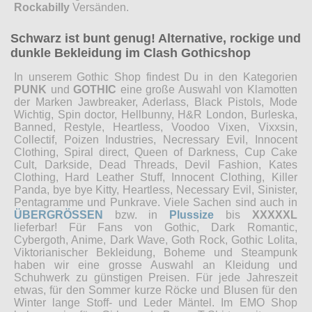
Rockabilly
Versänden.
Schwarz ist bunt genug! Alternative, rockige und
dunkle Bekleidung im Clash Gothicshop
In unserem Gothic Shop findest Du in den Kategorien
PUNK
und
GOTHIC
eine große Auswahl von Klamotten
der Marken Jawbreaker, Aderlass, Black Pistols, Mode
Wichtig, Spin doctor, Hellbunny, H&R London, Burleska,
Banned, Restyle, Heartless, Voodoo Vixen, Vixxsin,
Collectif, Poizen Industries, Necressary Evil, Innocent
Clothing, Spiral direct, Queen of Darkness, Cup Cake
Cult, Darkside, Dead Threads, Devil Fashion, Kates
Clothing, Hard Leather Stuff, Innocent Clothing, Killer
Panda, bye bye Kitty, Heartless, Necessary Evil, Sinister,
Pentagramme und Punkrave. Viele Sachen sind auch in
ÜBERGRÖSSEN
bzw. in
Plussize
bis
XXXXXL
lieferbar! Für Fans von Gothic, Dark Romantic,
Cybergoth, Anime, Dark Wave, Goth Rock, Gothic Lolita,
Viktorianischer Bekleidung, Boheme und Steampunk
haben wir eine grosse Auswahl an Kleidung und
Schuhwerk zu günstigen Preisen. Für jede Jahreszeit
etwas, für den Sommer kurze Röcke und Blusen für den
Winter lange Stoff- und Leder Mäntel. Im EMO Shop