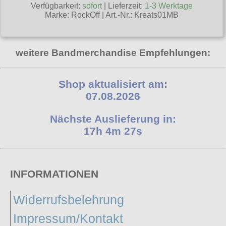
Verfügbarkeit:
sofort
| Lieferzeit:
1-3 Werktage
Poizen Industries
Marke:
RockOff
|
Art.-Nr.: Kreats01MB
Gothic Shop
Queen of Darkness
Hot Rod
Relco
weitere Bandmerchandise Empfehlungen:
Punkrock
Restyle
Rockabilly
Rockabella
Shop aktualisiert am:
Mods
07.08.2026
Sinister
Nächste Auslieferung in:
Spin Doctor
17h 4m 27s
Surplus
Vixxsin
INFORMATIONEN
Voodoo Vixen
Warrior Clothing
Widerrufsbelehrung
Impressum/Kontakt