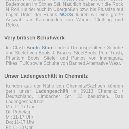
Bademoden im Sixties Stil. Natürlich haben wir die Rock
N Roll Kleider auch in Übergrößen bzw. bis Plussize auf
Lager. Unter der Rubrik
MODS
führen wir eine große
Auswahl an Karohemden von Warrior Clothing und
Relco.
Very britisch Schuhwerk
Im Clash
Boots Store
findest Du ausgefallene Schuhe
und Stiefel von Boots & Braces, SteelBoots, Pure Trash,
Phantom Boots, Stiefel und Pumps von Inamagura,
Pikes, TUK sowie Schuhe von Banned Alternative Wear.
Unser Ladengeschäft in Chemnitz
Kunden aus der Nähe von Chemnitz/Sachsen können
gern unser
Ladengeschäft
in 09113 Chemnitz /
Deutschland, Limbacher Str. 32 besuchen. Das
Ladengeschäft hat
Mo: 11-17 Uhr
Di: Ruhetag
Mi: 11-17 Uhr
Do: 11-17 Uhr
Fr: 11-18 Uhr