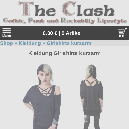
0.00 € | 0 Artikel
Shop
»
Kleidung
»
Girlshirts kurzarm
Suche
Kleidung Girlshirts kurzarm
Sprache:
Angebote
Sonderangebote
Kleidung/Gothic
Geschenketipps
alle Artikel
Punkrock
Gratis
Girlblusen
alle Artikel