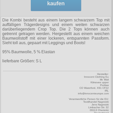
Zubehör
Männerhosen
kaufen
M
Festivals
Ohrhänger
Warenkorb ( 0 | 0.00 € )
für die Beine
Verschiedenes
Brandit
Männerjacken & Westen
L
Rune Charms
Wave Gotik Treffen
Social Media:
für die Haare
--------------
Burleska
Die Kombi besteht aus einem langem schwarzem Top mit
Männermäntel
XL
M’era Luna Festival
Geldbörsen
auffälligen Trägerdesigns und einem weiten schwarzen
gesamt: 0.00 €
Collectif
darüberliegendem Crop Top. Die 2 Tops können auch
Männershirts kurzam
XXL
Amphi Festival
Gürtel
getrennt getragen werden. Hergestellt aus einem weichen
Cup Cake Cult
Baumwollstoff mit einer lockeren, entspannten Passform.
Männershirts langarm
XXXL
Kleidung
Halsbänder
Sieht toll aus, gepaart mit Leggings und Boots!
Dead Threads
Mittelalter
XXXXL
Bademoden
Handschuhe
95% Baumwolle, 5 % Elastan
Dracula Clothing
XXXXXL
Bauchtaschen
Mützen
lieferbare Größen: S L
Hellbunny
XXXXXXL
Jogginghosen
Stiefelbänder
Jawbreaker
Hersteller:
Innocent Clothing Eu
Outdoorbekleidung
Taschen
Mr. Wali
Miltec
Kilmovee upper
Portlaw
Petticoats
Tücher
CO Waterford, X91 CF22
Necessary Evil
IRL
info@innocenteurope.com
Poloshirts
Verschiedenes
Verantwortliche Person für die EU:
Pentagramme
Textilhandel Nagrotzki
Jens Nagrotzki
T-Shirts
Limbacher Str. 32
Phaze
09113 Chemnitz
Begriffe
Deutschland