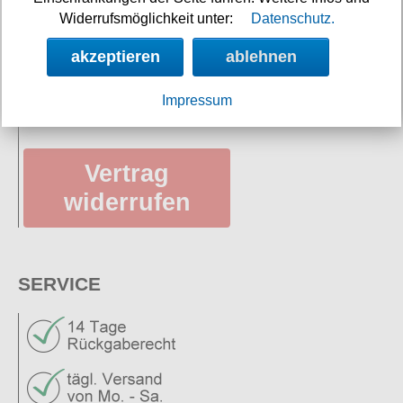
Widerrufsmöglichkeit unter:
Datenschutz.
Versandkosten
akzeptieren
ablehnen
Datenschutz
AGB
Impressum
Vertrag
widerrufen
SERVICE