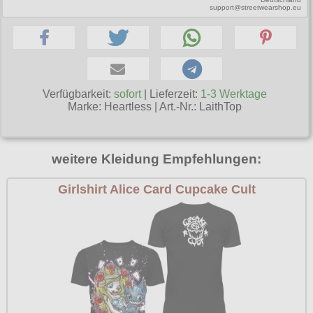
support@streetwearshop.eu
Poizen Industries
Gothic Shop
Queen of Darkness
Hot Rod
Relco
Punkrock
Restyle
Verfügbarkeit:
sofort
| Lieferzeit:
1-3 Werktage
Rockabilly
Marke:
Heartless
|
Art.-Nr.: LaithTop
Rockabella
Mods
Sinister
weitere Kleidung Empfehlungen:
Spin Doctor
Girlshirt Alice Card Cupcake Cult
Surplus
Vixxsin
Voodoo Vixen
Warrior Clothing