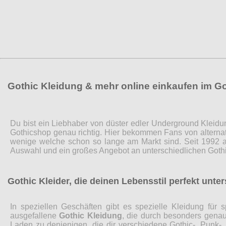
Gothic Kleidung & mehr online einkaufen im G
Du bist ein Liebhaber von düster edler Underground Kleidu
Gothicshop genau richtig. Hier bekommen Fans von alternat
wenige welche schon so lange am Markt sind. Seit 1992 a
Auswahl und ein großes Angebot an unterschiedlichen Gothi
Gothic Kleider, die deinen Lebensstil perfekt unte
In speziellen Geschäften gibt es spezielle Kleidung fü
ausgefallene
Gothic Kleidung
, die durch besonders genaue
Laden zu denjenigen, die dir verschiedene Gothic-, Punk-