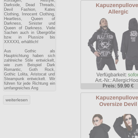
Korsagen, Restyle,
Kapuzenpullove
Darkside, Dead Threads,
Devil Fashion, Kates
Allergic
Clothing, Innocent Clothing,
Heartless, Queen of
Darkness, Sinister und
Queen of Darkness. Viele
Sachen auch in Übergröße
bzw. in Plussize bis
XXXXXL erhältlich!
Aus Gothic als
Hauptrichtung haben sich
zahlreiche Stile entwickelt,
wie zum Beispiel Dark
Romantic, Goth Rock,
Gothic Lolita, Aristocat und
Verfügbarkeit:
sofor
Steampunk entwickelt. Wir
Art.-Nr.: AllergicHo
führen für jede Richtung ein
Preis: 59.90 €
umfangreiches Ang
Kapuzenpullove
Oversize Devil