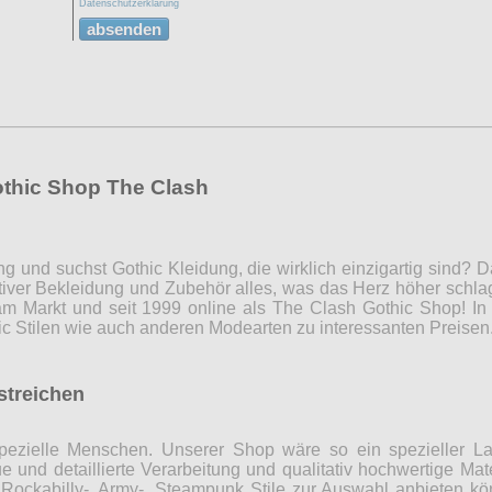
Datenschutzerklärung
absenden
othic Shop The Clash
ng und suchst Gothic Kleidung, die wirklich einzigartig sind?
iver Bekleidung und Zubehör alles, was das Herz höher schla
m Markt und seit 1999 online als The Clash Gothic Shop! In 
c Stilen wie auch anderen Modearten zu interessanten Preise
rstreichen
r spezielle Menschen. Unserer Shop wäre so ein spezieller 
 und detaillierte Verarbeitung und qualitativ hochwertige Mate
, Rockabilly-, Army-, Steampunk Stile zur Auswahl anbieten 