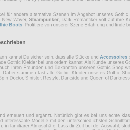
kel für andere alternative Szenen im Angebot unseres Gothi
ns, New Waver,
Steampunker
, Dark Romantiker voll auf ihre 
thic Boots
. Profitiere von unserer Szene Erfahrung und finde b
eschrieben
nn kannst Du sicher sein, dass alle Stücke und
Accessoires
p
ende Gothic Kleider bei uns ordern kannst. Als Kunde unseres Go
 auch ihren Freunden und Bekannten unseren Gothic Shop weit
n. Dabei stammen fast alle Gothic Kleider unseres Gothic Sh
in Doctor, Sinister, Restyle, Darkside und Queen of Darkness 
d erneuert und ergänzt. Natürlich gibt es bei uns echte kla
 interessante Modelle mit den unterschiedlichsten Schnittfor
n, in familiärer Atmosphäre. Lass dir Zeit bei der Auswahl, st