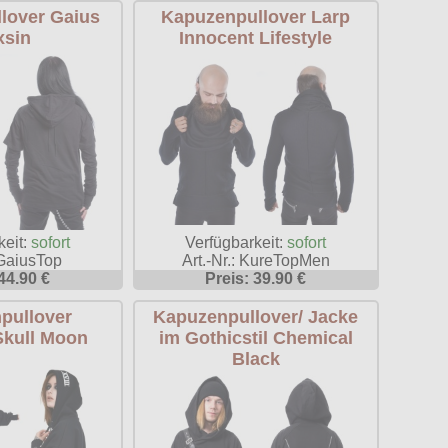
lover Gaius
Kapuzenpullover Larp
xsin
Innocent Lifestyle
Verfügbarkeit:
sofort
keit:
sofort
Art.-Nr.: KureTopMen
 GaiusTop
Preis: 39.90 €
44.90 €
pullover
Kapuzenpullover/ Jacke
Skull Moon
im Gothicstil Chemical
Black