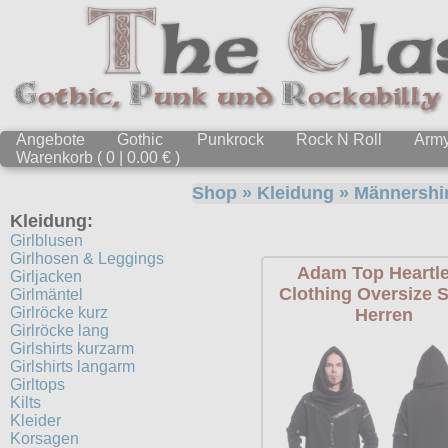
Angebote
Gothic
Punkrock
Rock N Roll
Arm
Warenkorb ( 0 | 0.00 € )
Shop
»
Kleidung
»
Männershir
Kleidung:
Girlblusen
Girlhosen & Leggings
Adam Top Heartl
Girljacken
Clothing Oversize 
Girlmäntel
Girlröcke kurz
Herren
Girlröcke lang
Girlshirts kurzarm
Girlshirts langarm
Girltops
Kilts
Kleider
Korsagen