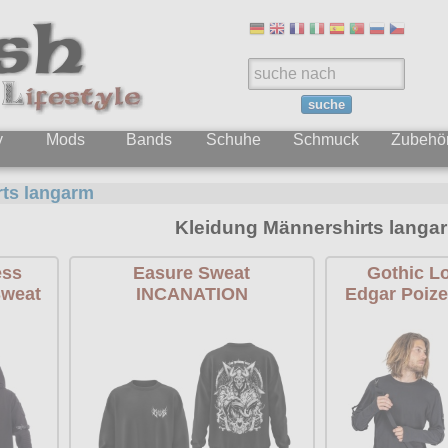
suche
y
Mods
Bands
Schuhe
Schmuck
Zubehö
ts langarm
Kleidung Männershirts langa
ess
Easure Sweat
Gothic L
Sweat
INCANATION
Edgar Poize