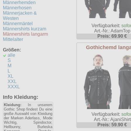
Männerhemden
Männerhosen
Männerjacken &
Westen
Männermäntel
Verfügbarkeit:
sofor
Männershirts kurzam
Art.-Nr.: AdamTop
Männershirts langarm
Preis: 69.90 €
Mittelalter
Gothichemd lang
Größen:
alle
S
M
L
XL
XXL
XXXL
Info Kleidung:
Kleidung:
In unserem
Gothic Shop findest Du eine
große Auswahl von Kleidung
Verfügbarkeit:
sofor
der Marken Aderlass, Mode
Art.-Nr.: AjaniShirt
Wichtig, Spindoctor,
Preis: 59.90 €
Hellbunny, Burleska