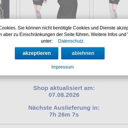
Cookies. Sie können nicht benötigte Cookies und Dienste akzep
 aber zu Einschränkungen der Seite führen. Weitere Infos und 
t
Verfügbarkeit:
sofort
Verfügbar
83
Art.-Nr.: LDSHLA4280
Art.-Nr.: 
unter:
Datenschutz.
Preis: 59.90 €
Preis: 
akzeptieren
ablehnen
Impressum
Shop aktualisiert am:
07.08.2026
Nächste Auslieferung in:
7h 26m 7s