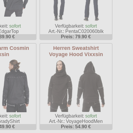
keit:
sofort
Verfügbarkeit:
sofort
 EdgarTop
Art.-Nr.: PentaC020060blk
39.90 €
Preis: 79.90 €
arm Cosmin
Herren Sweatshirt
xsin
Voyage Hood Vixxsin
Verfügbarkeit:
sofort
keit:
sofort
Art.-Nr.: VoyageHoodMen
GradyShirt
Preis: 54.90 €
49.90 €