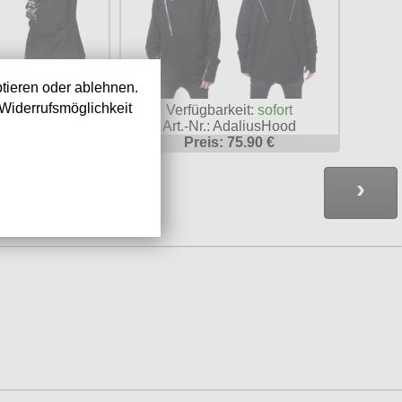
tieren oder ablehnen.
Widerrufsmöglichkeit
keit:
sofort
Verfügbarkeit:
sofort
LDSHLA4282
Art.-Nr.: AdaliusHood
69.90 €
Preis: 75.90 €
›