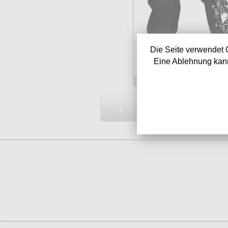
Die Seite verwendet 
Eine Ablehnung kann
Verfügbarkeit:
sofor
Art.-Nr.: LDSHLA42
Preis: 59.90 €
‹