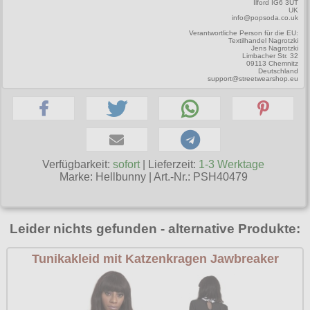
Ilford IG6 3UT
UK
Poizen Industries
info@popsoda.co.uk
Gothic Shop
Verantwortliche Person für die EU:
Queen of Darkness
Textilhandel Nagrotzki
Jens Nagrotzki
Hot Rod
Limbacher Str. 32
Relco
09113 Chemnitz
Deutschland
Punkrock
support@streetwearshop.eu
Restyle
Rockabilly
Rockabella
Mods
Sinister
Spin Doctor
Verfügbarkeit:
sofort
| Lieferzeit:
1-3 Werktage
Marke:
Hellbunny
|
Art.-Nr.: PSH40479
Surplus
Vixxsin
Leider nichts gefunden - alternative Produkte:
Voodoo Vixen
Tunikakleid mit Katzenkragen Jawbreaker
Warrior Clothing