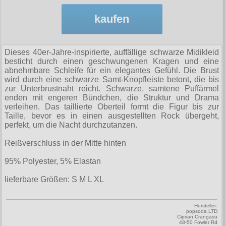
Zubehör
Männerhosen
M
Festivals
Ohrhänger
Warenkorb ( 0 | 0.00 € )
für die Beine
Verschiedenes
kaufen
Brandit
Männerjacken & Westen
L
Rune Charms
Wave Gotik Treffen
Social Media:
für die Haare
--------------
Burleska
Männermäntel
XL
M’era Luna Festival
Geldbörsen
Dieses 40er-Jahre-inspirierte, auffällige schwarze Midikleid
gesamt: 0.00 €
Collectif
Männershirts kurzam
XXL
besticht durch einen geschwungenen Kragen und eine
Amphi Festival
Gürtel
abnehmbare Schleife für ein elegantes Gefühl. Die Brust
Cup Cake Cult
Männershirts langarm
XXXL
Kleidung
wird durch eine schwarze Samt-Knopfleiste betont, die bis
Halsbänder
zur Unterbrustnaht reicht. Schwarze, samtene Puffärmel
Dead Threads
Mittelalter
XXXXL
enden mit engeren Bündchen, die Struktur und Drama
Bademoden
Handschuhe
verleihen. Das taillierte Oberteil formt die Figur bis zur
Dracula Clothing
XXXXXL
Taille, bevor es in einen ausgestellten Rock übergeht,
Bauchtaschen
Mützen
perfekt, um die Nacht durchzutanzen.
Hellbunny
XXXXXXL
Jogginghosen
Stiefelbänder
Reißverschluss in der Mitte hinten
Jawbreaker
Outdoorbekleidung
Taschen
95% Polyester, 5% Elastan
Miltec
Petticoats
Tücher
lieferbare Größen: S M L XL
Necessary Evil
Poloshirts
Verschiedenes
Pentagramme
Hersteller:
T-Shirts
popsoda LTD
Phaze
Ciprian Crangasu
48-50 Fowler Rd
Begriffe