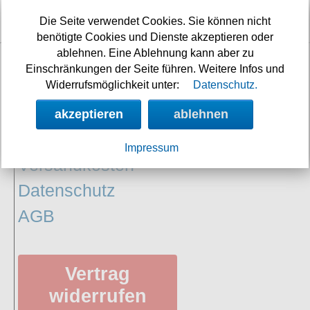
Nächste Auslieferung in:
3h 45m 25s
Die Seite verwendet Cookies. Sie können nicht
benötigte Cookies und Dienste akzeptieren oder
ablehnen. Eine Ablehnung kann aber zu
Einschränkungen der Seite führen. Weitere Infos und
INFORMATIONEN
Widerrufsmöglichkeit unter:
Datenschutz.
Widerrufsbelehrung
akzeptieren
ablehnen
Impressum/Kontakt
Impressum
Versandkosten
Datenschutz
AGB
Vertrag
widerrufen