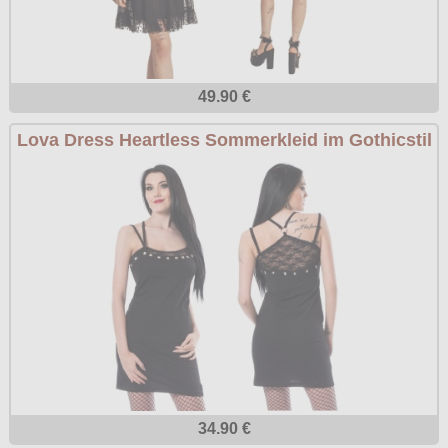
49.90 €
Lova Dress Heartless Sommerkleid im Gothicstil
34.90 €