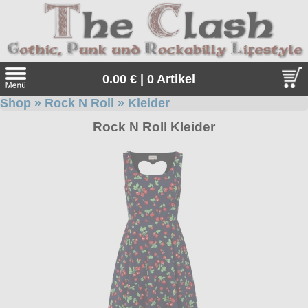
0.00 € | 0 Artikel
Shop
»
Rock N Roll
»
Kleider
Suche
Rock N Roll Kleider
Sprache:
Angebote
Sonderangebote
Kleidung/Gothic
Geschenketipps
alle Artikel
Punkrock
Gratis
Girlblusen
alle Artikel