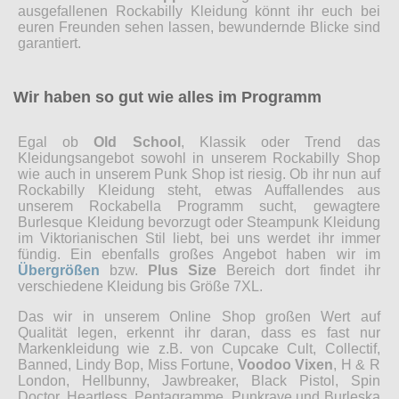
ausgefallenen Rockabilly Kleidung könnt ihr euch bei
euren Freunden sehen lassen, bewundernde Blicke sind
garantiert.
Wir haben so gut wie alles im Programm
Egal ob
Old School
, Klassik oder Trend das
Kleidungsangebot sowohl in unserem Rockabilly Shop
wie auch in unserem Punk Shop ist riesig. Ob ihr nun auf
Rockabilly Kleidung steht, etwas Auffallendes aus
unserem Rockabella Programm sucht, gewagtere
Burlesque Kleidung bevorzugt oder Steampunk Kleidung
im Viktorianischen Stil liebt, bei uns werdet ihr immer
fündig. Ein ebenfalls großes Angebot haben wir im
Übergrößen
bzw.
Plus Size
Bereich dort findet ihr
verschiedene Kleidung bis Größe 7XL.
Das wir in unserem Online Shop großen Wert auf
Qualität legen, erkennt ihr daran, dass es fast nur
Markenkleidung wie z.B. von Cupcake Cult, Collectif,
Banned, Lindy Bop, Miss Fortune,
Voodoo Vixen
, H & R
London, Hellbunny, Jawbreaker, Black Pistol, Spin
Doctor, Heartless, Pentagramme, Punkrave und Burleska