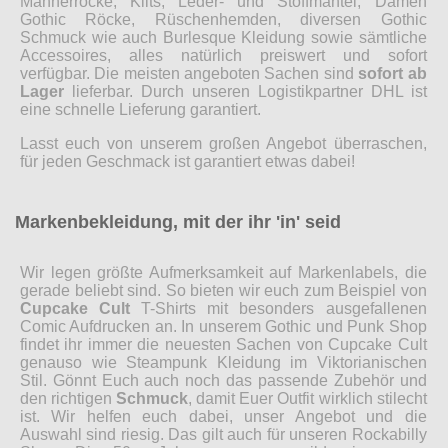
Männerröcke, Kilts, Leder- und Stoffmäntel, Damen
Gothic Röcke, Rüschenhemden, diversen Gothic
Schmuck wie auch Burlesque Kleidung sowie sämtliche
Accessoires, alles natürlich preiswert und sofort
verfügbar. Die meisten angeboten Sachen sind
sofort ab
Lager
lieferbar. Durch unseren Logistikpartner DHL ist
eine schnelle Lieferung garantiert.
Lasst euch von unserem großen Angebot überraschen,
für jeden Geschmack ist garantiert etwas dabei!
Markenbekleidung, mit der ihr 'in' seid
Wir legen größte Aufmerksamkeit auf Markenlabels, die
gerade beliebt sind. So bieten wir euch zum Beispiel von
Cupcake Cult
T-Shirts mit besonders ausgefallenen
Comic Aufdrucken an. In unserem Gothic und Punk Shop
findet ihr immer die neuesten Sachen von Cupcake Cult
genauso wie Steampunk Kleidung im Viktorianischen
Stil. Gönnt Euch auch noch das passende Zubehör und
den richtigen
Schmuck
, damit Euer Outfit wirklich stilecht
ist. Wir helfen euch dabei, unser Angebot und die
Auswahl sind riesig. Das gilt auch für unseren Rockabilly