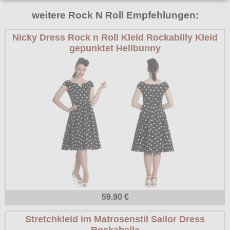
Poizen Industries
weitere Rock N Roll Empfehlungen:
Gothic Shop
Queen of Darkness
Nicky Dress Rock n Roll Kleid Rockabilly Kleid
Hot Rod
Relco
gepunktet Hellbunny
Punkrock
Restyle
Rockabilly
Rockabella
Mods
Sinister
Spin Doctor
Surplus
Vixxsin
Voodoo Vixen
Warrior Clothing
59.90 €
Stretchkleid im Matrosenstil Sailor Dress
Rockabella