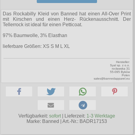
Zubehör
Männerhosen
M
Festivals
Ohrhänger
Warenkorb ( 0 | 0.00 € )
für die Beine
Verschiedenes
Brandit
Männerjacken & Westen
Das Rockabilly Kleid von Banned hat einen All-Over Print
L
Rune Charms
Wave Gotik Treffen
Social Media:
für die Haare
mit Kirschen und einen Herz- Rückenausschnitt. Der
--------------
Burleska
Männermäntel
Tellerrock ist ideal für einen Petticoat.
XL
M’era Luna Festival
Geldbörsen
gesamt: 0.00 €
Collectif
Männershirts kurzam
97% Baumwolle, 3% Elasthan
XXL
Amphi Festival
Gürtel
Cup Cake Cult
Männershirts langarm
lieferbare Größen: XS S M L XL
XXXL
Kleidung
Halsbänder
Dead Threads
Mittelalter
XXXXL
Bademoden
Handschuhe
Hersteller:
Dracula Clothing
Syal sp. z o.o.
XXXXXL
rocławska 31
Bauchtaschen
Mützen
55-095 Byków
Hellbunny
Polen
XXXXXXL
sales@bannedapparel.eu
Jogginghosen
Stiefelbänder
Jawbreaker
Outdoorbekleidung
Taschen
Miltec
Petticoats
Tücher
Necessary Evil
Poloshirts
Verfügbarkeit:
sofort
| Lieferzeit:
1-3 Werktage
Verschiedenes
Pentagramme
Marke:
Banned
|
Art.-Nr.: BADR17153
T-Shirts
Phaze
Begriffe