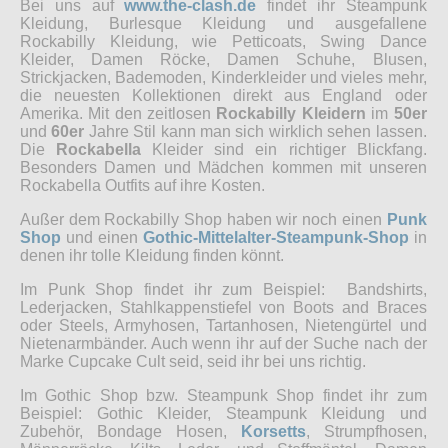
Bei uns auf
www.the-clash.de
findet ihr Steampunk
Kleidung, Burlesque Kleidung und ausgefallene
Rockabilly Kleidung, wie Petticoats, Swing Dance
Kleider, Damen Röcke, Damen Schuhe, Blusen,
Strickjacken, Bademoden, Kinderkleider und vieles mehr,
die neuesten Kollektionen direkt aus England oder
Amerika. Mit den zeitlosen
Rockabilly Kleidern
im
50er
und
60er
Jahre Stil kann man sich wirklich sehen lassen.
Die
Rockabella
Kleider sind ein richtiger Blickfang.
Besonders Damen und Mädchen kommen mit unseren
Rockabella Outfits auf ihre Kosten.
Außer dem Rockabilly Shop haben wir noch einen
Punk
Shop
und einen
Gothic-Mittelalter-Steampunk-Shop
in
denen ihr tolle Kleidung finden könnt.
Im Punk Shop findet ihr zum Beispiel: Bandshirts,
Lederjacken, Stahlkappenstiefel von Boots and Braces
oder Steels, Armyhosen, Tartanhosen, Nietengürtel und
Nietenarmbänder. Auch wenn ihr auf der Suche nach der
Marke Cupcake Cult seid, seid ihr bei uns richtig.
Im Gothic Shop bzw. Steampunk Shop findet ihr zum
Beispiel: Gothic Kleider, Steampunk Kleidung und
Zubehör, Bondage Hosen,
Korsetts
, Strumpfhosen,