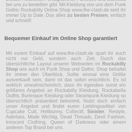
bei uns zu bestellen gibt. Mit Kleidung von uns dem Punk
Gothic Rockabilly Online Shop www.the-clash.de seid ihr
immer Up to Date. Das alles
zu besten Preisen
, einfach
und schnell!
Bequemer Einkauf im Online Shop garantiert
Mit eurem Einkauf auf www.the-clash.de spart ihr euch
nicht nur Geld, sondern auch Zeit. Durch das
übersichtliche Layout unserer Webseiten im
Rockabilly
Shop
wie auch im Punk Shop und Gothic Shop behaltet
ihr immer den Überblick. Sollte einmal eine Größe
ausverkauft sein, dann ist das sofort ersichtlich. Es ist
wirklich unwahrscheinlich, dass ihr irgendwo sonst ein
größeres Angebot an Rockabilly Kleidung, Rockabella
Outfits, Burlesque Kleidung oder Steampunk Kleidung so
übersichtlich präsentiert bekommt. Nutzt doch einfach
unser Angebot und findet euren Lieblingsartikel von
Cupcake Cult, Hellbunny, Collectif,
Sinister
, Restyle,
Aderlass, Mode Wichtig, Dead Threads, Devil Fashion,
Innocent Clothing, Queen of Darkness oder einem
anderen Top Brand bei uns.