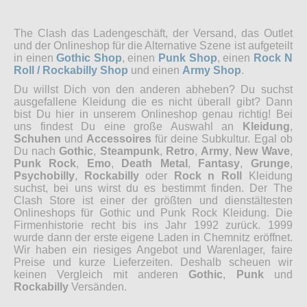
The Clash das Ladengeschäft, der Versand, das Outlet
und der Onlineshop für die Alternative Szene ist aufgeteilt
in einen
Gothic Shop
, einen
Punk Shop
, einen
Rock N
Roll / Rockabilly Shop
und einen
Army Shop
.
Du willst Dich von den anderen abheben? Du suchst
ausgefallene Kleidung die es nicht überall gibt? Dann
bist Du hier in unserem Onlineshop genau richtig! Bei
uns findest Du eine große Auswahl an
Kleidung
,
Schuhen
und
Accessoires
für deine Subkultur. Egal ob
Du nach
Gothic
,
Steampunk
,
Retro
,
Army
,
New Wave
,
Punk Rock
,
Emo
,
Death Metal
,
Fantasy
,
Grunge
,
Psychobilly
,
Rockabilly
oder
Rock n Roll
Kleidung
suchst, bei uns wirst du es bestimmt finden. Der The
Clash Store ist einer der größten und dienstältesten
Onlineshops für Gothic und Punk Rock Kleidung. Die
Firmenhistorie recht bis ins Jahr 1992 zurück. 1999
wurde dann der erste eigene Laden in Chemnitz eröffnet.
Wir haben ein riesiges Angebot und Warenlager, faire
Preise und kurze Lieferzeiten. Deshalb scheuen wir
keinen Vergleich mit anderen
Gothic
,
Punk
und
Rockabilly
Versänden.