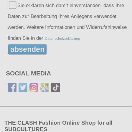
Sie erklären sich damit einverstanden, dass Ihre
Daten zur Bearbeitung Ihres Anliegens verwendet
werden. Weitere Informationen und Widerrufshinweise
finden Sie in der
Datenschutzerklärung
absenden
SOCIAL MEDIA
THE CLASH Fashion Online Shop for all
SUBCULTURES