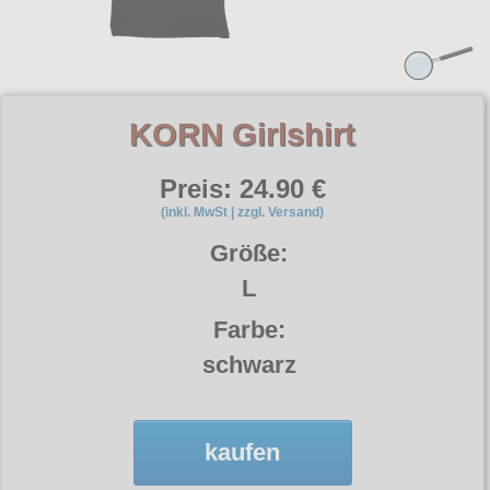
Rock N Roll
Übergrößen
Girlhosen & Leggings
Girlshirts
alle Artikel
Army
News
Girljacken
Hosen
Bademoden
alle Artikel
Girlmäntel
Mods
Jacken
KORN Girlshirt
Girljacken
Girls
Girlröcke kurz
Bandmerchandise
Kleider
Girlshirts
Hosen
Preis: 24.90 €
Girlröcke lang
Röcke
alle Artikel
Schuhe & Boots
Hemden
(inkl. MwSt | zzgl. Versand)
Jacken
Girlshirts kurzarm
Shirts
Flaggen
Hosen
Größe:
alle Artikel
Kopfbedeckung
Schmuck
Girlshirts langarm
Sweats
Girlshirts
L
Kinder
Boots and Braces
Shorts
Girltops
alle Artikel
Zubehör
Hemden
Farbe:
Kleider
Sonstige Boots
T-Shirts & Pullover
Kilts
Anhänger
alle Artikel
schwarz
Marken
Jacken
Männerjacken
Steel Boots
Taschen Rucksäcke
Kleider
Ketten
Armbänder
Sweats
Mützen
Aderlass
Größen
TUK
Verschiedenes
Korsagen
Kunst
Armstulpen
T-Shirts
Röcke
kaufen
Banned
Verschiedene
Männerhemden
S
Nieten
Infos
Aufnäher
T-Shirts
Black Pistol