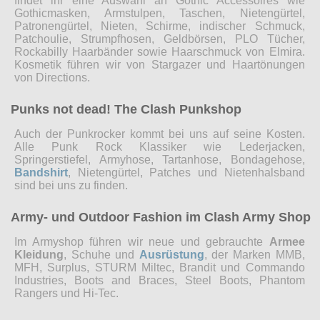
findet ihr eine Auswahl an Gothic Accessoires wie
Gothicmasken, Armstulpen, Taschen, Nietengürtel,
Patronengürtel, Nieten, Schirme, indischer Schmuck,
Patchoulie, Strumpfhosen, Geldbörsen, PLO Tücher,
Rockabilly Haarbänder sowie Haarschmuck von Elmira.
Kosmetik führen wir von Stargazer und Haartönungen
von Directions.
Punks not dead! The Clash Punkshop
Auch der Punkrocker kommt bei uns auf seine Kosten.
Alle Punk Rock Klassiker wie Lederjacken,
Springerstiefel, Armyhose, Tartanhose, Bondagehose,
Bandshirt
, Nietengürtel, Patches und Nietenhalsband
sind bei uns zu finden.
Army- und Outdoor Fashion im Clash Army Shop
Im Armyshop führen wir neue und gebrauchte
Armee
Kleidung
, Schuhe und
Ausrüstung
, der Marken MMB,
MFH, Surplus, STURM Miltec, Brandit und Commando
Industries, Boots and Braces, Steel Boots, Phantom
Rangers und Hi-Tec.