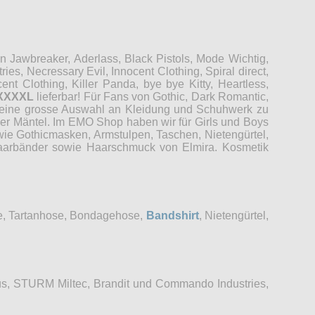
Jawbreaker, Aderlass, Black Pistols, Mode Wichtig,
es, Necressary Evil, Innocent Clothing, Spiral direct,
t Clothing, Killer Panda, bye bye Kitty, Heartless,
XXXXL
lieferbar! Für Fans von Gothic, Dark Romantic,
r eine grosse Auswahl an Kleidung und Schuhwerk zu
der Mäntel. Im EMO Shop haben wir für Girls und Boys
wie Gothicmasken, Armstulpen, Taschen, Nietengürtel,
 Haarbänder sowie Haarschmuck von Elmira. Kosmetik
se, Tartanhose, Bondagehose,
Bandshirt
, Nietengürtel,
s, STURM Miltec, Brandit und Commando Industries,