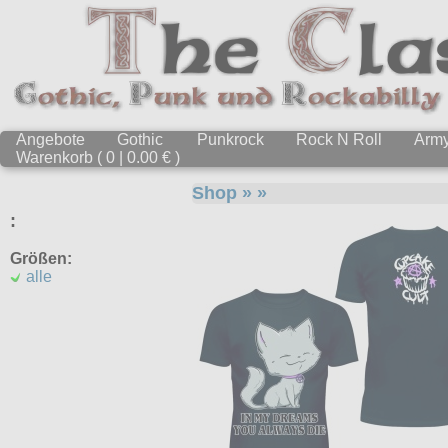
Angebote
Gothic
Punkrock
Rock N Roll
Arm
Warenkorb ( 0 | 0.00 € )
Shop
»
»
:
Größen:
alle