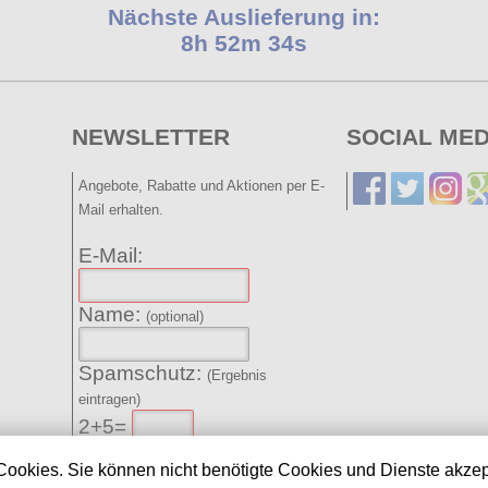
Nächste Auslieferung in:
8h 52m 34s
NEWSLETTER
SOCIAL MED
Angebote, Rabatte und Aktionen per E-
Mail erhalten.
E-Mail:
Name:
(optional)
Spamschutz:
(Ergebnis
eintragen)
2+5=
Sie erklären sich damit
Cookies. Sie können nicht benötigte Cookies und Dienste akzep