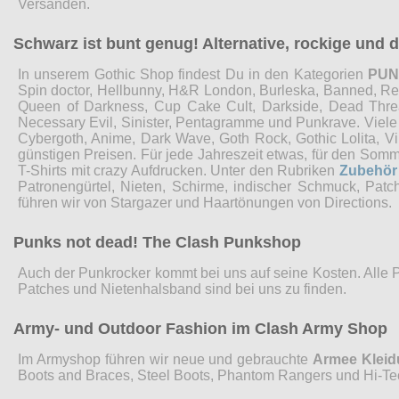
Versänden.
Schwarz ist bunt genug! Alternative, rockige und
In unserem Gothic Shop findest Du in den Kategorien
PU
Spin doctor, Hellbunny, H&R London, Burleska, Banned, Restyl
Queen of Darkness, Cup Cake Cult, Darkside, Dead Threads
Necessary Evil, Sinister, Pentagramme und Punkrave. Viel
Cybergoth, Anime, Dark Wave, Goth Rock, Gothic Lolita, 
günstigen Preisen. Für jede Jahreszeit etwas, für den Som
T-Shirts mit crazy Aufdrucken. Unter den Rubriken
Zubehör
Patronengürtel, Nieten, Schirme, indischer Schmuck, Pat
führen wir von Stargazer und Haartönungen von Directions.
Punks not dead! The Clash Punkshop
Auch der Punkrocker kommt bei uns auf seine Kosten. Alle 
Patches und Nietenhalsband sind bei uns zu finden.
Army- und Outdoor Fashion im Clash Army Shop
Im Armyshop führen wir neue und gebrauchte
Armee Klei
Boots and Braces, Steel Boots, Phantom Rangers und Hi-Te