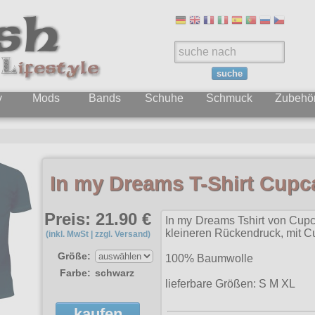
suche
y
Mods
Bands
Schuhe
Schmuck
Zubehö
In my Dreams T-Shirt Cupc
Preis: 21.90 €
In my Dreams Tshirt von Cupc
kleineren Rückendruck, mit C
(inkl. MwSt | zzgl. Versand)
Größe:
100% Baumwolle
Farbe:
schwarz
lieferbare Größen: S M XL
kaufen