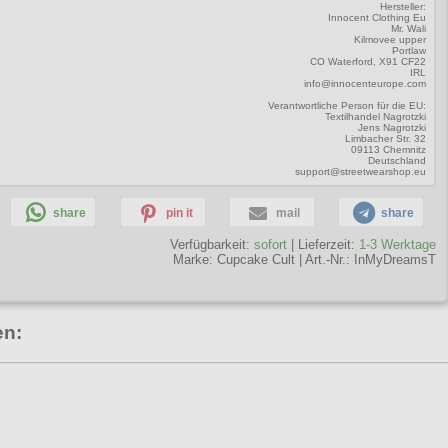
Hersteller:
Innocent Clothing Eu
Mr. Wali
Kilmovee upper
Portlaw
CO Waterford, X91 CF22
IRL
info@innocenteurope.com
Verantwortliche Person für die EU:
Textilhandel Nagrotzki
Jens Nagrotzki
Limbacher Str. 32
09113 Chemnitz
Deutschland
support@streetwearshop.eu
share
pin it
mail
share
Verfügbarkeit:
sofort
| Lieferzeit:
1-3 Werktage
Marke:
Cupcake Cult
|
Art.-Nr.: InMyDreamsT
en: