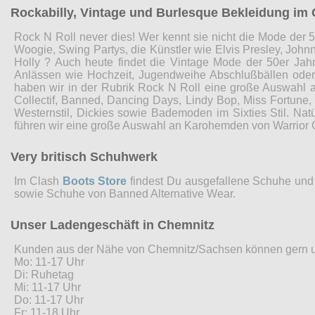
Rockabilly, Vintage und Burlesque Bekleidung im 
Rock N Roll never dies! Wer kennt sie nicht die Mode der 5
Woogie, Swing Partys, die Künstler wie Elvis Presley, John
Holly ? Auch heute findet die Vintage Mode der 50er Jah
Anlässen wie Hochzeit, Jugendweihe Abschlußbällen ode
haben wir in der Rubrik Rock N Roll eine große Auswahl 
Collectif, Banned, Dancing Days, Lindy Bop, Miss Fortune
Westernstil, Dickies sowie Bademoden im Sixties Stil. Nat
führen wir eine große Auswahl an Karohemden von Warrior 
Very britisch Schuhwerk
Im Clash
Boots Store
findest Du ausgefallene Schuhe und 
sowie Schuhe von Banned Alternative Wear.
Unser Ladengeschäft in Chemnitz
Kunden aus der Nähe von Chemnitz/Sachsen können gern 
Mo: 11-17 Uhr
Di: Ruhetag
Mi: 11-17 Uhr
Do: 11-17 Uhr
Fr: 11-18 Uhr