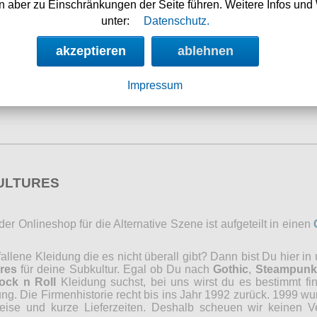
einverstanden, dass Ihre Daten zur
 aber zu Einschränkungen der Seite führen. Weitere Infos und 
Bearbeitung Ihres Anliegens verwendet
unter:
Datenschutz.
werden. Weitere Informationen und
Widerrufshinweise finden Sie in der
akzeptieren
ablehnen
Datenschutzerklärung
absenden
Impressum
CULTURES
r Onlineshop für die Alternative Szene ist aufgeteilt in einen
lene Kleidung die es nicht überall gibt? Dann bist Du hier in
res
für deine Subkultur. Egal ob Du nach
Gothic
,
Steampunk
ock n Roll
Kleidung suchst, bei uns wirst du es bestimmt fi
ng. Die Firmenhistorie recht bis ins Jahr 1992 zurück. 1999 wu
reise und kurze Lieferzeiten. Deshalb scheuen wir keinen 