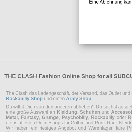
Eine Ablehnung kann
THE CLASH Fashion Online Shop for all SUB
The Clash das Ladengeschäft, der Versand, das Outlet und de
Rockabilly Shop
und einen
Army Shop
.
Du willst Dich von den anderen abheben? Du suchst ausgefal
eine große Auswahl an
Kleidung
,
Schuhen
und
Accessoi
Metal
,
Fantasy
,
Grunge
,
Psychobilly
,
Rockabilly
oder
R
dienstältesten Onlineshops für Gothic und Punk Rock Kleidu
Wir haben ein riesiges Angebot und Warenlager, faire P