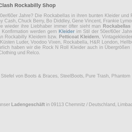
Clash Rockabilly Shop
0er/60er Jahre? Die Rockabellas in ihren bunten Kleider und P
ny Cash, Chuck Berry, Bo Diddley, Gene Vincent, Frankie Lymon
re wieder ihre Liebhaber immer öfter sieht man
Rockabellas
r Konfirmation werden gern
Kleider
im Stil der 50er/60er Jah
an Rockabilly Kleidern bzw.
Petticoat Kleidern
, Vintagekleide
, Küsten Luder, Voodoo Vixen, Rockabella, H&R London, Hellb
ürlich haben wir die Rock N Roll Kleider auch in Übergrößen 
Clothing und Relco.
Stiefel von Boots & Braces, SteelBoots, Pure Trash, Phantom
unser
Ladengeschäft
in 09113 Chemnitz / Deutschland, Limbac