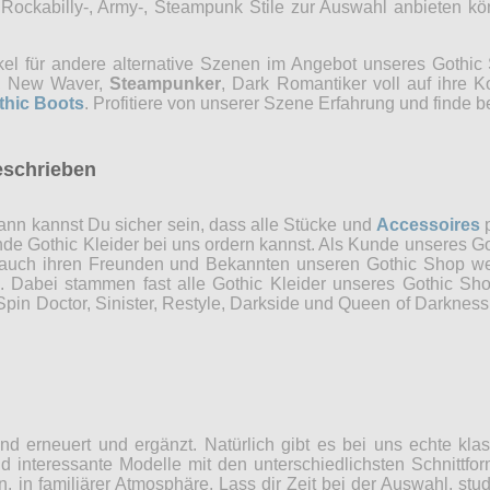
, Rockabilly-, Army-, Steampunk Stile zur Auswahl anbieten 
kel für andere alternative Szenen im Angebot unseres Gothi
ns, New Waver,
Steampunker
, Dark Romantiker voll auf ihre 
thic Boots
. Profitiere von unserer Szene Erfahrung und finde b
eschrieben
nn kannst Du sicher sein, dass alle Stücke und
Accessoires
p
ende Gothic Kleider bei uns ordern kannst. Als Kunde unseres Go
 auch ihren Freunden und Bekannten unseren Gothic Shop weit
n. Dabei stammen fast alle Gothic Kleider unseres Gothic Sh
in Doctor, Sinister, Restyle, Darkside und Queen of Darkness 
d erneuert und ergänzt. Natürlich gibt es bei uns echte kla
 interessante Modelle mit den unterschiedlichsten Schnittfor
n, in familiärer Atmosphäre. Lass dir Zeit bei der Auswahl, st