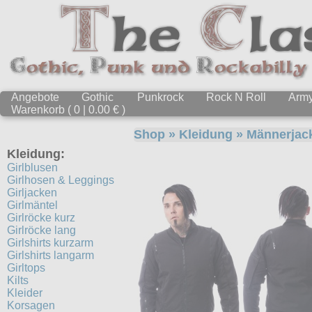
Angebote
Gothic
Punkrock
Rock N Roll
Arm
Warenkorb ( 0 | 0.00 € )
Shop
»
Kleidung
»
Männerjac
Kleidung:
Girlblusen
Girlhosen & Leggings
Girljacken
Girlmäntel
Girlröcke kurz
Girlröcke lang
Girlshirts kurzarm
Girlshirts langarm
Girltops
Kilts
Kleider
Korsagen