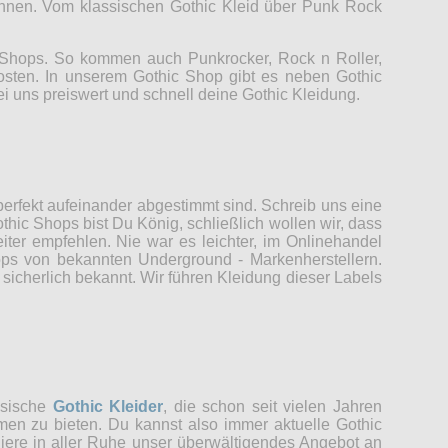
können. Vom klassischen Gothic Kleid über Punk Rock
c Shops. So kommen auch Punkrocker, Rock n Roller,
Kosten. In unserem Gothic Shop gibt es neben Gothic
ei uns preiswert und schnell deine Gothic Kleidung.
erfekt aufeinander abgestimmt sind. Schreib uns eine
thic Shops bist Du König, schließlich wollen wir, dass
er empfehlen. Nie war es leichter, im Onlinehandel
ops von bekannten Underground - Markenherstellern.
sicherlich bekannt. Wir führen Kleidung dieser Labels
ssische
Gothic Kleider
, die schon seit vielen Jahren
men zu bieten. Du kannst also immer aktuelle Gothic
udiere in aller Ruhe unser überwältigendes Angebot an