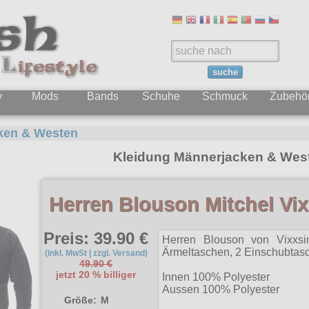
suche
y
Mods
Bands
Schuhe
Schmuck
Zubehö
ken & Westen
Kleidung Männerjacken & Wes
Herren Blouson Mitchel Vix
Preis: 39.90 €
Herren Blouson von Vixxsi
Ärmeltaschen, 2 Einschubtasc
(inkl. MwSt | zzgl. Versand)
49.90 €
jetzt 20 % billiger
Innen 100% Polyester
Aussen 100% Polyester
Größe:
M