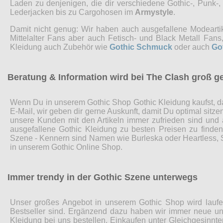
Laden zu denjenigen, die dir verschiedene Gothic-, Punk-
Lederjacken bis zu Cargohosen im
Armystyle
.
Damit nicht genug: Wir haben auch ausgefallene Modearti
Mittelalter Fans aber auch Fetisch- und Black Metall Fa
Kleidung auch Zubehör wie
Gothic Schmuck
oder auch
Go
Beratung & Information wird bei The Clash groß g
Wenn Du in unserem Gothic Shop Gothic Kleidung kaufst, da
E-Mail, wir geben dir gerne Auskunft, damit Du optimal sitz
unsere Kunden mit den Artikeln immer zufrieden sind und
ausgefallene Gothic Kleidung zu besten Preisen zu finde
Szene - Kennern sind Namen wie Burleska oder Heartless, Sp
in unserem Gothic Online Shop.
Immer trendy in der Gothic Szene unterwegs
Unser großes Angebot in unserem Gothic Shop wird laufen
Bestseller sind. Ergänzend dazu haben wir immer neue und
Kleidung bei uns bestellen. Einkaufen unter Gleichgesinnte