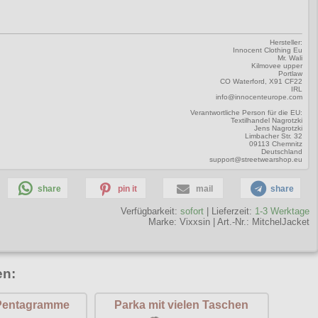
Hersteller:
Innocent Clothing Eu
Mr. Wali
Kilmovee upper
Portlaw
CO Waterford, X91 CF22
IRL
info@innocenteurope.com
Verantwortliche Person für die EU:
Textilhandel Nagrotzki
Jens Nagrotzki
Limbacher Str. 32
09113 Chemnitz
Deutschland
support@streetwearshop.eu
share
pin it
mail
share
Verfügbarkeit:
sofort
| Lieferzeit:
1-3 Werktage
Marke:
Vixxsin
|
Art.-Nr.: MitchelJacket
en:
Pentagramme
Parka mit vielen Taschen