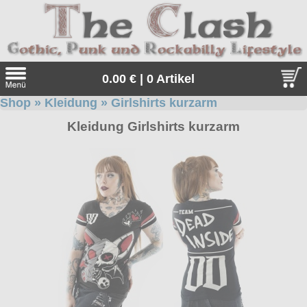
0.00 € | 0 Artikel
Shop
»
Kleidung
»
Girlshirts kurzarm
Suche
Kleidung Girlshirts kurzarm
Sprache:
Angebote
Sonderangebote
Kleidung/Gothic
Geschenketipps
alle Artikel
Punkrock
Gratis
Girlblusen
alle Artikel