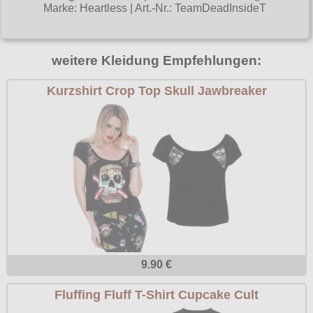
Marke:
Heartless
|
Art.-Nr.: TeamDeadInsideT
Poizen Industries
Gothic Shop
Queen of Darkness
Hot Rod
weitere Kleidung Empfehlungen:
Relco
Punkrock
Restyle
Kurzshirt Crop Top Skull Jawbreaker
Rockabilly
Rockabella
Mods
Sinister
Spin Doctor
Surplus
Vixxsin
Voodoo Vixen
9.90 €
Warrior Clothing
Fluffing Fluff T-Shirt Cupcake Cult