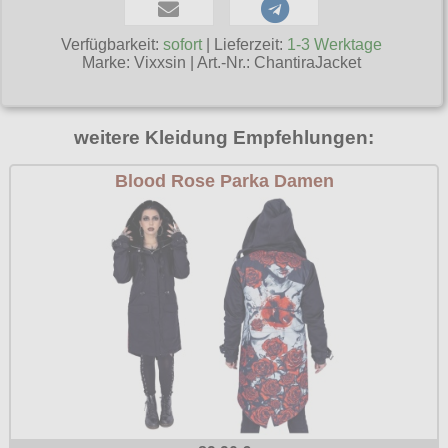
Poizen Industries
Gothic Shop
Verfügbarkeit:
sofort
| Lieferzeit:
1-3 Werktage
Queen of Darkness
Marke:
Vixxsin
|
Art.-Nr.: ChantiraJacket
Hot Rod
Relco
Punkrock
Restyle
weitere Kleidung Empfehlungen:
Rockabilly
Rockabella
Blood Rose Parka Damen
Mods
Sinister
Spin Doctor
Surplus
Vixxsin
Voodoo Vixen
Warrior Clothing