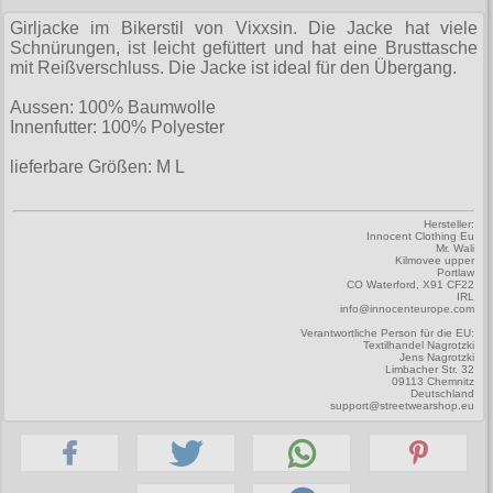
Zubehör
Männerhosen
M
Festivals
Ohrhänger
Warenkorb ( 0 | 0.00 € )
für die Beine
Girljacke im Bikerstil von Vixxsin. Die Jacke hat viele
Verschiedenes
Brandit
Schnürungen, ist leicht gefüttert und hat eine Brusttasche
Männerjacken & Westen
L
Rune Charms
Wave Gotik Treffen
Social Media:
für die Haare
mit Reißverschluss. Die Jacke ist ideal für den Übergang.
--------------
Burleska
Männermäntel
XL
M’era Luna Festival
Geldbörsen
Aussen: 100% Baumwolle
gesamt: 0.00 €
Collectif
Innenfutter: 100% Polyester
Männershirts kurzam
XXL
Amphi Festival
Gürtel
Cup Cake Cult
lieferbare Größen: M L
Männershirts langarm
XXXL
Kleidung
Halsbänder
Dead Threads
Mittelalter
XXXXL
Bademoden
Handschuhe
Hersteller:
Dracula Clothing
Innocent Clothing Eu
XXXXXL
Mr. Wali
Bauchtaschen
Kilmovee upper
Mützen
Portlaw
Hellbunny
CO Waterford, X91 CF22
XXXXXXL
IRL
Jogginghosen
Stiefelbänder
info@innocenteurope.com
Jawbreaker
Verantwortliche Person für die EU:
Outdoorbekleidung
Taschen
Textilhandel Nagrotzki
Miltec
Jens Nagrotzki
Limbacher Str. 32
Petticoats
Tücher
09113 Chemnitz
Necessary Evil
Deutschland
support@streetwearshop.eu
Poloshirts
Verschiedenes
Pentagramme
T-Shirts
Phaze
Begriffe