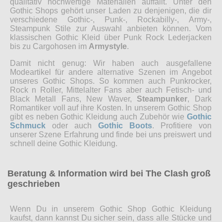
qualitativ hochwertige Materialien auffällt. Unter den
Gothic Shops gehört unser Laden zu denjenigen, die dir
verschiedene Gothic-, Punk-, Rockabilly-, Army-,
Steampunk Stile zur Auswahl anbieten können. Vom
klassischen Gothic Kleid über Punk Rock Lederjacken
bis zu Cargohosen im
Armystyle
.
Damit nicht genug: Wir haben auch ausgefallene
Modeartikel für andere alternative Szenen im Angebot
unseres Gothic Shops. So kommen auch Punkrocker,
Rock n Roller, Mittelalter Fans aber auch Fetisch- und
Black Metall Fans, New Waver,
Steampunker
, Dark
Romantiker voll auf ihre Kosten. In unserem Gothic Shop
gibt es neben Gothic Kleidung auch Zubehör wie
Gothic
Schmuck
oder auch
Gothic Boots
. Profitiere von
unserer Szene Erfahrung und finde bei uns preiswert und
schnell deine Gothic Kleidung.
Beratung & Information wird bei The Clash groß
geschrieben
Wenn Du in unserem Gothic Shop Gothic Kleidung
kaufst, dann kannst Du sicher sein, dass alle Stücke und