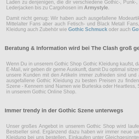
Laden zu denjenigen, die dir verschiedene Gothic-, Punk-
Lederjacken bis zu Cargohosen im
Armystyle
.
Damit nicht genug: Wir haben auch ausgefallene Modearti
Mittelalter Fans aber auch Fetisch- und Black Metall Fa
Kleidung auch Zubehör wie
Gothic Schmuck
oder auch
Go
Beratung & Information wird bei The Clash groß g
Wenn Du in unserem Gothic Shop Gothic Kleidung kaufst, da
E-Mail, wir geben dir gerne Auskunft, damit Du optimal sitz
unsere Kunden mit den Artikeln immer zufrieden sind und
ausgefallene Gothic Kleidung zu besten Preisen zu finde
Szene - Kennern sind Namen wie Burleska oder Heartless, Sp
in unserem Gothic Online Shop.
Immer trendy in der Gothic Szene unterwegs
Unser großes Angebot in unserem Gothic Shop wird laufen
Bestseller sind. Ergänzend dazu haben wir immer neue und
Kleidung bei uns bestellen. Einkaufen unter Gleichgesinnte