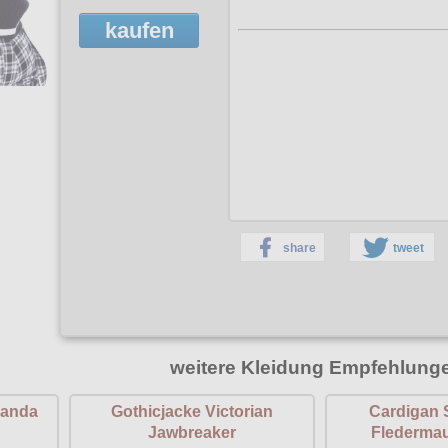
kaufen
share
tweet
weitere Kleidung Empfehlung
Panda
Gothicjacke Victorian
Cardigan S
Jawbreaker
Flederma