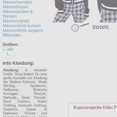
Männerhemden
Männerhosen
Männerjacken &
Westen
Männermäntel
Männershirts kurzam
Männershirts langarm
Mittelalter
Größen:
alle
L
Info Kleidung:
Kleidung:
In unserem
Gothic Shop findest Du eine
große Auswahl von Kleidung
der Marken Aderlass, Mode
Wichtig, Spindoctor,
Hellbunny, Burleska
Korsagen, Restyle,
Darkside, Dead Threads,
Devil Fashion, Kates
Clothing, Innocent Clothing,
Kapuzenjacke Killer 
Heartless, Queen of
Darkness, Sinister und