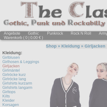
Angebote
Gothic
Punkrock
Rock N Roll
Arm
Warenkorb ( 0 | 0.00 € )
Shop
»
Kleidung
»
Girljacken
Kleidung:
Girlblusen
Girlhosen & Leggings
Girljacken
Girlmäntel
Girlröcke kurz
Girlröcke lang
Girlshirts kurzarm
Girlshirts langarm
Girltops
Kilts
Kleider
Korsagen