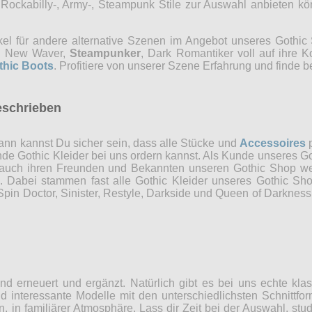
, Rockabilly-, Army-, Steampunk Stile zur Auswahl anbieten 
kel für andere alternative Szenen im Angebot unseres Gothi
ns, New Waver,
Steampunker
, Dark Romantiker voll auf ihre 
thic Boots
. Profitiere von unserer Szene Erfahrung und finde b
eschrieben
nn kannst Du sicher sein, dass alle Stücke und
Accessoires
p
ende Gothic Kleider bei uns ordern kannst. Als Kunde unseres Go
 auch ihren Freunden und Bekannten unseren Gothic Shop weit
n. Dabei stammen fast alle Gothic Kleider unseres Gothic Sh
in Doctor, Sinister, Restyle, Darkside und Queen of Darkness 
d erneuert und ergänzt. Natürlich gibt es bei uns echte kla
 interessante Modelle mit den unterschiedlichsten Schnittfor
n, in familiärer Atmosphäre. Lass dir Zeit bei der Auswahl, st