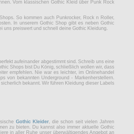
können. Vom klassischen Gothic Kleid über Punk Rock
c Shops. So kommen auch Punkrocker, Rock n Roller,
Kosten. In unserem Gothic Shop gibt es neben Gothic
ei uns preiswert und schnell deine Gothic Kleidung.
erfekt aufeinander abgestimmt sind. Schreib uns eine
thic Shops bist Du König, schließlich wollen wir, dass
er empfehlen. Nie war es leichter, im Onlinehandel
ops von bekannten Underground - Markenherstellern.
sicherlich bekannt. Wir führen Kleidung dieser Labels
ssische
Gothic Kleider
, die schon seit vielen Jahren
men zu bieten. Du kannst also immer aktuelle Gothic
udiere in aller Ruhe unser überwältigendes Angebot an