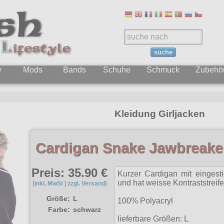
suche
y
Mods
Bands
Schuhe
Schmuck
Zubehö
Kleidung Girljacken
Cardigan Snake Jawbreake
Preis: 35.90 €
Kurzer Cardigan mit eingest
und hat weisse Kontraststreife
(inkl. MwSt | zzgl. Versand)
Größe:
L
100% Polyacryl
Farbe:
schwarz
lieferbare Größen: L