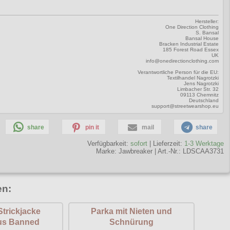
Hersteller:
One Direction Clothing
S. Bansal
Bansal House
Bracken Industrial Estate
185 Forest Road Essex
UK
info@onedirectionclothing.com
Verantwortliche Person für die EU:
Textilhandel Nagrotzki
Jens Nagrotzki
Limbacher Str. 32
09113 Chemnitz
Deutschland
support@streetwearshop.eu
share
pin it
mail
share
Verfügbarkeit:
sofort
| Lieferzeit:
1-3 Werktage
Marke:
Jawbreaker
|
Art.-Nr.: LDSCAA3731
en:
trickjacke
Parka mit Nieten und
us Banned
Schnürung