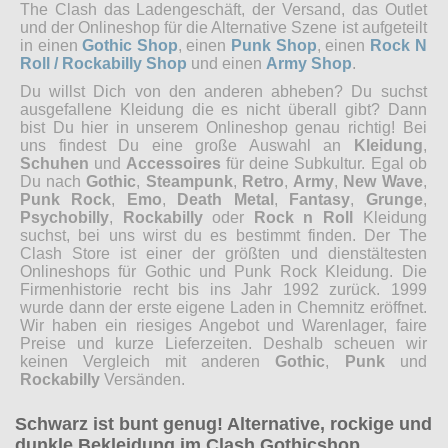
The Clash das Ladengeschäft, der Versand, das Outlet
und der Onlineshop für die Alternative Szene ist aufgeteilt
in einen
Gothic Shop
, einen
Punk Shop
, einen
Rock N
Roll / Rockabilly Shop
und einen
Army Shop
.
Du willst Dich von den anderen abheben? Du suchst
ausgefallene Kleidung die es nicht überall gibt? Dann
bist Du hier in unserem Onlineshop genau richtig! Bei
uns findest Du eine große Auswahl an
Kleidung
,
Schuhen
und
Accessoires
für deine Subkultur. Egal ob
Du nach
Gothic
,
Steampunk
,
Retro
,
Army
,
New Wave
,
Punk Rock
,
Emo
,
Death Metal
,
Fantasy
,
Grunge
,
Psychobilly
,
Rockabilly
oder
Rock n Roll
Kleidung
suchst, bei uns wirst du es bestimmt finden. Der The
Clash Store ist einer der größten und dienstältesten
Onlineshops für Gothic und Punk Rock Kleidung. Die
Firmenhistorie recht bis ins Jahr 1992 zurück. 1999
wurde dann der erste eigene Laden in Chemnitz eröffnet.
Wir haben ein riesiges Angebot und Warenlager, faire
Preise und kurze Lieferzeiten. Deshalb scheuen wir
keinen Vergleich mit anderen
Gothic
,
Punk
und
Rockabilly
Versänden.
Schwarz ist bunt genug! Alternative, rockige und
dunkle Bekleidung im Clash Gothicshop