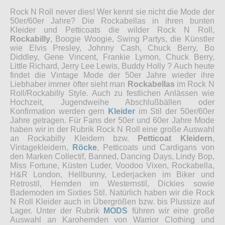
Rock N Roll never dies! Wer kennt sie nicht die Mode der
50er/60er Jahre? Die Rockabellas in ihren bunten
Kleider und Petticoats die wilder Rock N Roll,
Rockabilly
, Boogie Woogie, Swing Partys, die Künstler
wie Elvis Presley, Johnny Cash, Chuck Berry, Bo
Diddley, Gene Vincent, Frankie Lymon, Chuck Berry,
Little Richard, Jerry Lee Lewis, Buddy Holly ? Auch heute
findet die Vintage Mode der 50er Jahre wieder ihre
Liebhaber immer öfter sieht man
Rockabellas
im Rock N
Roll/Rockabilly Style. Auch zu festlichen Anlässen wie
Hochzeit, Jugendweihe Abschlußbällen oder
Konfirmation werden gern
Kleider
im Stil der 50er/60er
Jahre getragen. Für Fans der 50er und 60er Jahre Mode
haben wir in der Rubrik Rock N Roll eine große Auswahl
an Rockabilly Kleidern bzw.
Petticoat Kleidern
,
Vintagekleidern,
Röcke
, Petticoats und Cardigans von
den Marken Collectif, Banned, Dancing Days, Lindy Bop,
Miss Fortune, Küsten Luder, Voodoo Vixen, Rockabella,
H&R London, Hellbunny, Lederjacken im Biker und
Retrostil, Hemden im Westernstil, Dickies sowie
Bademoden im Sixties Stil. Natürlich haben wir die Rock
N Roll Kleider auch in Übergrößen bzw. bis Plussize auf
Lager. Unter der Rubrik
MODS
führen wir eine große
Auswahl an Karohemden von Warrior Clothing und