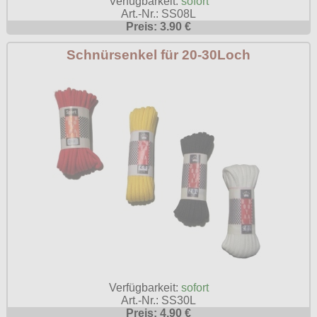
Verfügbarkeit:
sofort
Art.-Nr.: SS08L
Poizen Industries
Preis: 3.90 €
Gothic Shop
Queen of Darkness
Schnürsenkel für 20-30Loch
Hot Rod
Relco
Punkrock
Restyle
Rockabilly
Rockabella
Mods
Sinister
Spin Doctor
Surplus
Vixxsin
Voodoo Vixen
Warrior Clothing
Verfügbarkeit:
sofort
Art.-Nr.: SS30L
Preis: 4.90 €