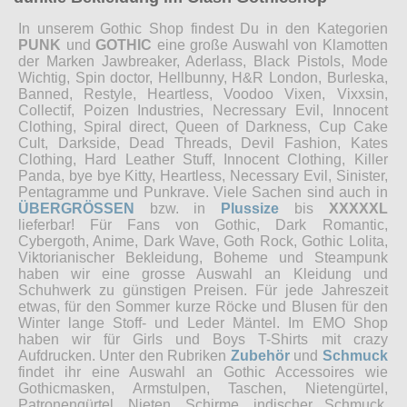
In unserem Gothic Shop findest Du in den Kategorien
PUNK
und
GOTHIC
eine große Auswahl von Klamotten
der Marken Jawbreaker, Aderlass, Black Pistols, Mode
Wichtig, Spin doctor, Hellbunny, H&R London, Burleska,
Banned, Restyle, Heartless, Voodoo Vixen, Vixxsin,
Collectif, Poizen Industries, Necressary Evil, Innocent
Clothing, Spiral direct, Queen of Darkness, Cup Cake
Cult, Darkside, Dead Threads, Devil Fashion, Kates
Clothing, Hard Leather Stuff, Innocent Clothing, Killer
Panda, bye bye Kitty, Heartless, Necessary Evil, Sinister,
Pentagramme und Punkrave. Viele Sachen sind auch in
ÜBERGRÖSSEN
bzw. in
Plussize
bis
XXXXXL
lieferbar! Für Fans von Gothic, Dark Romantic,
Cybergoth, Anime, Dark Wave, Goth Rock, Gothic Lolita,
Viktorianischer Bekleidung, Boheme und Steampunk
haben wir eine grosse Auswahl an Kleidung und
Schuhwerk zu günstigen Preisen. Für jede Jahreszeit
etwas, für den Sommer kurze Röcke und Blusen für den
Winter lange Stoff- und Leder Mäntel. Im EMO Shop
haben wir für Girls und Boys T-Shirts mit crazy
Aufdrucken. Unter den Rubriken
Zubehör
und
Schmuck
findet ihr eine Auswahl an Gothic Accessoires wie
Gothicmasken, Armstulpen, Taschen, Nietengürtel,
Patronengürtel, Nieten, Schirme, indischer Schmuck,