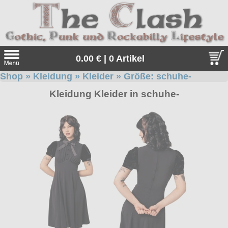
0.00 € | 0 Artikel
Shop
»
Kleidung
»
Kleider
» Größe:
schuhe-
Suche
Kleidung Kleider in schuhe-
Sprache:
Angebote
Sonderangebote
Kleidung/Gothic
Geschenketipps
alle Artikel
Punkrock
Gratis
Girlblusen
alle Artikel