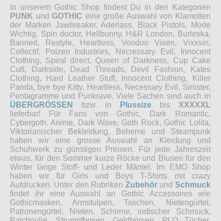
In unserem Gothic Shop findest Du in den Kategorien
PUNK
und
GOTHIC
eine große Auswahl von Klamotten
der Marken Jawbreaker, Aderlass, Black Pistols, Mode
Wichtig, Spin doctor, Hellbunny, H&R London, Burleska,
Banned, Restyle, Heartless, Voodoo Vixen, Vixxsin,
Collectif, Poizen Industries, Necressary Evil, Innocent
Clothing, Spiral direct, Queen of Darkness, Cup Cake
Cult, Darkside, Dead Threads, Devil Fashion, Kates
Clothing, Hard Leather Stuff, Innocent Clothing, Killer
Panda, bye bye Kitty, Heartless, Necessary Evil, Sinister,
Pentagramme und Punkrave. Viele Sachen sind auch in
ÜBERGRÖSSEN
bzw. in
Plussize
bis
XXXXXL
lieferbar! Für Fans von Gothic, Dark Romantic,
Cybergoth, Anime, Dark Wave, Goth Rock, Gothic Lolita,
Viktorianischer Bekleidung, Boheme und Steampunk
haben wir eine grosse Auswahl an Kleidung und
Schuhwerk zu günstigen Preisen. Für jede Jahreszeit
etwas, für den Sommer kurze Röcke und Blusen für den
Winter lange Stoff- und Leder Mäntel. Im EMO Shop
haben wir für Girls und Boys T-Shirts mit crazy
Aufdrucken. Unter den Rubriken
Zubehör
und
Schmuck
findet ihr eine Auswahl an Gothic Accessoires wie
Gothicmasken, Armstulpen, Taschen, Nietengürtel,
Patronengürtel, Nieten, Schirme, indischer Schmuck,
Patchoulie, Strumpfhosen, Geldbörsen, PLO Tücher,