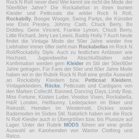
Rock N Roll never dies! Wer kennt sie nicht die Mode der
50er/60er Jahre? Die Rockabellas in ihren bunten
Kleider und Petticoats die wilder Rock N Roll,
Rockabilly
, Boogie Woogie, Swing Partys, die Künstler
wie Elvis Presley, Johnny Cash, Chuck Berry, Bo
Diddley, Gene Vincent, Frankie Lymon, Chuck Berry,
Little Richard, Jerry Lee Lewis, Buddy Holly ? Auch heute
findet die Vintage Mode der 50er Jahre wieder ihre
Liebhaber immer öfter sieht man
Rockabellas
im Rock N
Roll/Rockabilly Style. Auch zu festlichen Anlässen wie
Hochzeit, Jugendweihe Abschlußbällen oder
Konfirmation werden gern
Kleider
im Stil der 50er/60er
Jahre getragen. Für Fans der 50er und 60er Jahre Mode
haben wir in der Rubrik Rock N Roll eine große Auswahl
an Rockabilly Kleidern bzw.
Petticoat Kleidern
,
Vintagekleidern,
Röcke
, Petticoats und Cardigans von
den Marken Collectif, Banned, Dancing Days, Lindy Bop,
Miss Fortune, Küsten Luder, Voodoo Vixen, Rockabella,
H&R London, Hellbunny, Lederjacken im Biker und
Retrostil, Hemden im Westernstil, Dickies sowie
Bademoden im Sixties Stil. Natürlich haben wir die Rock
N Roll Kleider auch in Übergrößen bzw. bis Plussize auf
Lager. Unter der Rubrik
MODS
führen wir eine große
Auswahl an Karohemden von Warrior Clothing und
Relco.