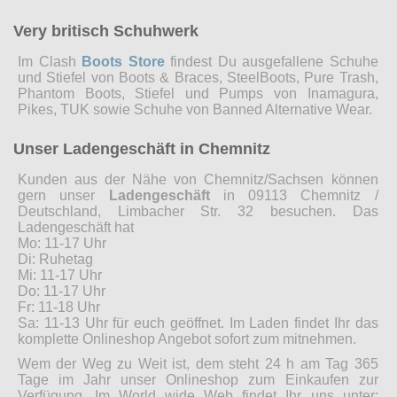
Very britisch Schuhwerk
Im Clash
Boots Store
findest Du ausgefallene Schuhe
und Stiefel von Boots & Braces, SteelBoots, Pure Trash,
Phantom Boots, Stiefel und Pumps von Inamagura,
Pikes, TUK sowie Schuhe von Banned Alternative Wear.
Unser Ladengeschäft in Chemnitz
Kunden aus der Nähe von Chemnitz/Sachsen können
gern unser
Ladengeschäft
in 09113 Chemnitz /
Deutschland, Limbacher Str. 32 besuchen. Das
Ladengeschäft hat
Mo: 11-17 Uhr
Di: Ruhetag
Mi: 11-17 Uhr
Do: 11-17 Uhr
Fr: 11-18 Uhr
Sa: 11-13 Uhr für euch geöffnet. Im Laden findet Ihr das
komplette Onlineshop Angebot sofort zum mitnehmen.
Wem der Weg zu Weit ist, dem steht 24 h am Tag 365
Tage im Jahr unser Onlineshop zum Einkaufen zur
Verfügung. Im World wide Web findet Ihr uns unter: