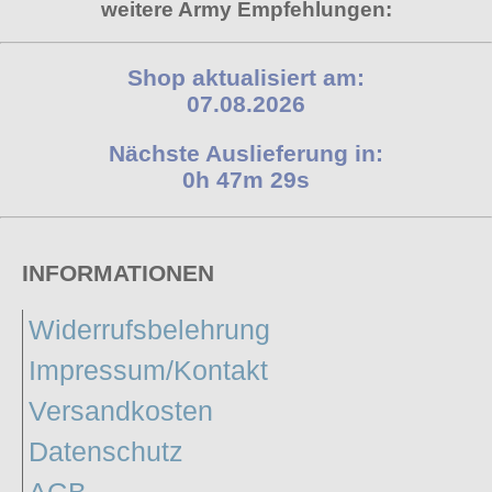
weitere Army Empfehlungen:
Poizen Industries
Gothic Shop
Queen of Darkness
Shop aktualisiert am:
Hot Rod
Relco
07.08.2026
Punkrock
Restyle
Nächste Auslieferung in:
Rockabilly
0h 47m 28s
Rockabella
Mods
Sinister
Spin Doctor
INFORMATIONEN
Surplus
Widerrufsbelehrung
Vixxsin
Impressum/Kontakt
Voodoo Vixen
Versandkosten
Warrior Clothing
Datenschutz