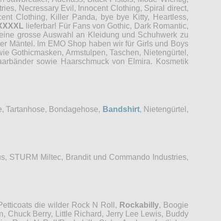
es, Necressary Evil, Innocent Clothing, Spiral direct,
t Clothing, Killer Panda, bye bye Kitty, Heartless,
XXXXL
lieferbar! Für Fans von Gothic, Dark Romantic,
r eine grosse Auswahl an Kleidung und Schuhwerk zu
der Mäntel. Im EMO Shop haben wir für Girls und Boys
wie Gothicmasken, Armstulpen, Taschen, Nietengürtel,
 Haarbänder sowie Haarschmuck von Elmira. Kosmetik
se, Tartanhose, Bondagehose,
Bandshirt
, Nietengürtel,
s, STURM Miltec, Brandit und Commando Industries,
etticoats die wilder Rock N Roll,
Rockabilly
, Boogie
, Chuck Berry, Little Richard, Jerry Lee Lewis, Buddy