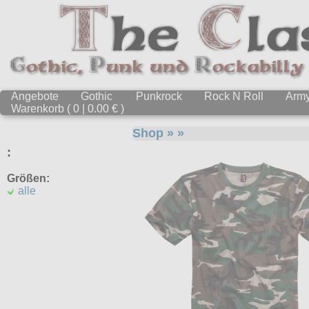
Angebote
Gothic
Punkrock
Rock N Roll
Arm
Warenkorb ( 0 | 0.00 € )
Shop
»
»
:
Größen:
alle