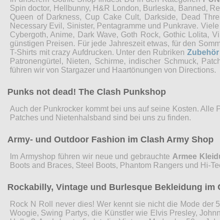
Spin doctor, Hellbunny, H&R London, Burleska, Banned, Restyl
Queen of Darkness, Cup Cake Cult, Darkside, Dead Threads
Necessary Evil, Sinister, Pentagramme und Punkrave. Viel
Cybergoth, Anime, Dark Wave, Goth Rock, Gothic Lolita, 
günstigen Preisen. Für jede Jahreszeit etwas, für den Som
T-Shirts mit crazy Aufdrucken. Unter den Rubriken
Zubehör
Patronengürtel, Nieten, Schirme, indischer Schmuck, Pat
führen wir von Stargazer und Haartönungen von Directions.
Punks not dead! The Clash Punkshop
Auch der Punkrocker kommt bei uns auf seine Kosten. Alle 
Patches und Nietenhalsband sind bei uns zu finden.
Army- und Outdoor Fashion im Clash Army Shop
Im Armyshop führen wir neue und gebrauchte
Armee Klei
Boots and Braces, Steel Boots, Phantom Rangers und Hi-Te
Rockabilly, Vintage und Burlesque Bekleidung im 
Rock N Roll never dies! Wer kennt sie nicht die Mode der 5
Woogie, Swing Partys, die Künstler wie Elvis Presley, John