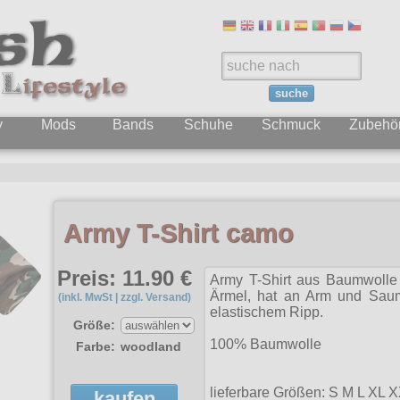
suche
y
Mods
Bands
Schuhe
Schmuck
Zubehö
Army T-Shirt camo
Preis: 11.90 €
Army T-Shirt aus Baumwolle 
Ärmel, hat an Arm und Saum
(inkl. MwSt | zzgl. Versand)
elastischem Ripp.
Größe:
100% Baumwolle
Farbe:
woodland
lieferbare Größen: S M L X
kaufen