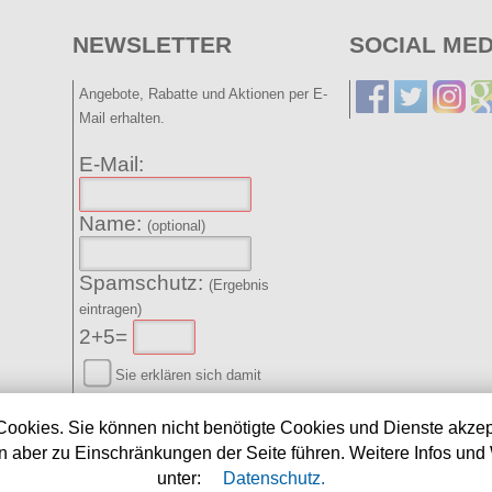
NEWSLETTER
SOCIAL MED
Angebote, Rabatte und Aktionen per E-
Mail erhalten.
E-Mail:
Name:
(optional)
Spamschutz:
(Ergebnis
eintragen)
2+5=
Sie erklären sich damit
einverstanden, dass Ihre Daten zur
Bearbeitung Ihres Anliegens verwendet
Cookies. Sie können nicht benötigte Cookies und Dienste akzep
werden. Weitere Informationen und
 aber zu Einschränkungen der Seite führen. Weitere Infos und 
Widerrufshinweise finden Sie in der
unter:
Datenschutz.