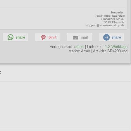
Hersteller:
Textilhandel Nagrotzki
Limbacher Str. 32
09113 Chemnitz
support@streetwearshop.de
share
pin it
mail
share
Verfügbarkeit:
sofort
| Lieferzeit:
1-3 Werktage
Marke:
Army
|
Art.-Nr.: BR4200wod
: