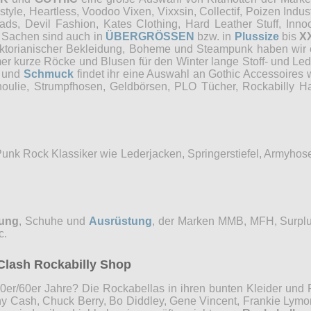
e, Heartless, Voodoo Vixen, Vixxsin, Collectif, Poizen Industri
, Devil Fashion, Kates Clothing, Hard Leather Stuff, Innocen
e Sachen sind auch in
ÜBERGRÖSSEN
bzw. in
Plussize
bis
X
Viktorianischer Bekleidung, Boheme und Steampunk haben wi
mer kurze Röcke und Blusen für den Winter lange Stoff- und Le
und
Schmuck
findet ihr eine Auswahl an Gothic Accessoires 
choulie, Strumpfhosen, Geldbörsen, PLO Tücher, Rockabilly
Punk Rock Klassiker wie Lederjacken, Springerstiefel, Armyho
dung
, Schuhe und
Ausrüstung
, der Marken MMB, MFH, Surplu
c.
Clash Rockabilly Shop
0er/60er Jahre? Die Rockabellas in ihren bunten Kleider und P
ny Cash, Chuck Berry, Bo Diddley, Gene Vincent, Frankie Lymon