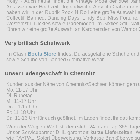
Holly ? Auch heute findet die Vintage Mode der 50er Jah
Anlässen wie Hochzeit, Jugendweihe Abschlußbällen ode
haben wir in der Rubrik Rock N Roll eine große Auswahl 
Collectif, Banned, Dancing Days, Lindy Bop, Miss Fortune
Westernstil, Dickies sowie Bademoden im Sixties Stil. Nat
führen wir eine große Auswahl an Karohemden von Warrior 
Very britisch Schuhwerk
Im Clash
Boots Store
findest Du ausgefallene Schuhe und 
sowie Schuhe von Banned Alternative Wear.
Unser Ladengeschäft in Chemnitz
Kunden aus der Nähe von Chemnitz/Sachsen können gern 
Mo: 11-17 Uhr
Di: Ruhetag
Mi: 11-17 Uhr
Do: 11-17 Uhr
Fr: 11-18 Uhr
Sa: 11-13 Uhr für euch geöffnet. Im Laden findet Ihr das ko
Wem der Weg zu Weit ist, dem steht 24 h am Tag 365 Tage 
Unser Servicepartner DHL garantiert
kurze Lieferzeiten
. W
wie PAYPAL, Sofort Überweisung, Vorkasse Banküberweisung