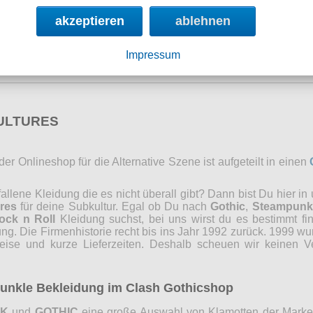
Datenschutzerklärung
akzeptieren
ablehnen
absenden
Impressum
CULTURES
r Onlineshop für die Alternative Szene ist aufgeteilt in einen
lene Kleidung die es nicht überall gibt? Dann bist Du hier in
res
für deine Subkultur. Egal ob Du nach
Gothic
,
Steampunk
ock n Roll
Kleidung suchst, bei uns wirst du es bestimmt fi
ng. Die Firmenhistorie recht bis ins Jahr 1992 zurück. 1999 wu
reise und kurze Lieferzeiten. Deshalb scheuen wir keinen 
 dunkle Bekleidung im Clash Gothicshop
NK
und
GOTHIC
eine große Auswahl von Klamotten der Marken 