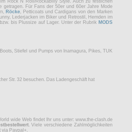
im Rock N Roll/Rockabilly Style. Auch zu festlichen
re getragen. Für Fans der 50er und 60er Jahre Mode
rn,
Röcke
, Petticoats und Cardigans von den Marken
unny, Lederjacken im Biker und Retrostil, Hemden im
bzw. bis Plussize auf Lager. Unter der Rubrik
MODS
 Boots, Stiefel und Pumps von Inamagura, Pikes, TUK
her Str. 32 besuchen. Das Ladengeschäft hat
rld wide Web findet Ihr uns unter: www.the-clash.de
stbestellwert
. Viele verschiedene Zahlmöglichkeiten
 via Paypal+.