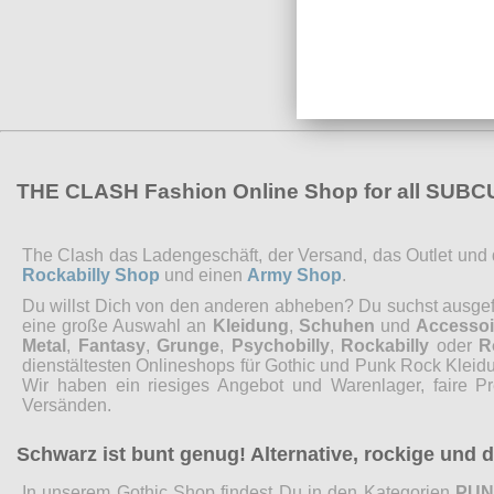
THE CLASH Fashion Online Shop for all SUB
The Clash das Ladengeschäft, der Versand, das Outlet und de
Rockabilly Shop
und einen
Army Shop
.
Du willst Dich von den anderen abheben? Du suchst ausgefal
eine große Auswahl an
Kleidung
,
Schuhen
und
Accessoi
Metal
,
Fantasy
,
Grunge
,
Psychobilly
,
Rockabilly
oder
R
dienstältesten Onlineshops für Gothic und Punk Rock Kleidu
Wir haben ein riesiges Angebot und Warenlager, faire P
Versänden.
Schwarz ist bunt genug! Alternative, rockige und
In unserem Gothic Shop findest Du in den Kategorien
PU