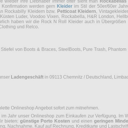
re wieder ihre Liebhaber immer öfter sieht man
Rockabellas
r Konfirmation werden gern
Kleider
im Stil der 50er/60er Jah
an Rockabilly Kleidern bzw.
Petticoat Kleidern
, Vintagekleide
, Küsten Luder, Voodoo Vixen, Rockabella, H&R London, Hellb
ürlich haben wir die Rock N Roll Kleider auch in Übergrößen 
Clothing und Relco.
Stiefel von Boots & Braces, SteelBoots, Pure Trash, Phantom
unser
Ladengeschäft
in 09113 Chemnitz / Deutschland, Limbac
mplette Onlineshop Angebot sofort zum mitnehmen.
im Jahr unser Onlineshop zum Einkaufen zur Verfügung. Im Wo
ir bieten:
günstige Porto Kosten
und einen
geringen Minde
, Nachnahme, Kauf auf Rechnung, Kreditkarte und Lastschrift