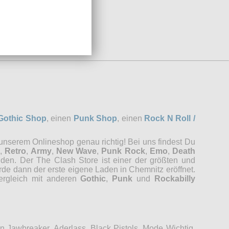
Gothic Shop
, einen
Punk Shop
, einen
Rock N Roll /
 unserem Onlineshop genau richtig! Bei uns findest Du
,
Retro
,
Army
,
New Wave
,
Punk Rock
,
Emo
,
Death
nden. Der The Clash Store ist einer der größten und
rde dann der erste eigene Laden in Chemnitz eröffnet.
Vergleich mit anderen
Gothic
,
Punk
und
Rockabilly
Jawbreaker, Aderlass, Black Pistols, Mode Wichtig,