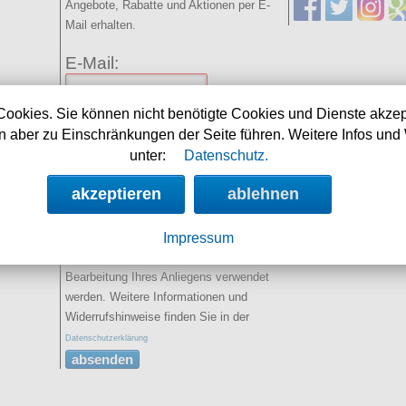
Angebote, Rabatte und Aktionen per E-
Mail erhalten.
E-Mail:
Name:
Cookies. Sie können nicht benötigte Cookies und Dienste akzep
(optional)
 aber zu Einschränkungen der Seite führen. Weitere Infos und 
unter:
Datenschutz.
Spamschutz:
(Ergebnis
eintragen)
akzeptieren
ablehnen
2+5=
Impressum
Sie erklären sich damit
einverstanden, dass Ihre Daten zur
Bearbeitung Ihres Anliegens verwendet
werden. Weitere Informationen und
Widerrufshinweise finden Sie in der
Datenschutzerklärung
absenden