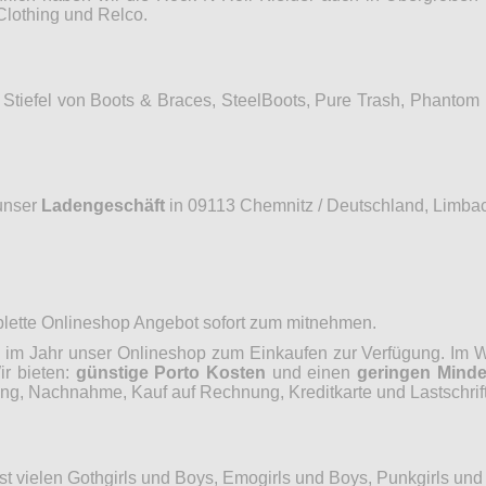
Clothing und Relco.
Stiefel von Boots & Braces, SteelBoots, Pure Trash, Phantom
unser
Ladengeschäft
in 09113 Chemnitz / Deutschland, Limbac
mplette Onlineshop Angebot sofort zum mitnehmen.
im Jahr unser Onlineshop zum Einkaufen zur Verfügung. Im Wo
ir bieten:
günstige Porto Kosten
und einen
geringen Minde
, Nachnahme, Kauf auf Rechnung, Kreditkarte und Lastschrift
hst vielen Gothgirls und Boys, Emogirls und Boys, Punkgirls un