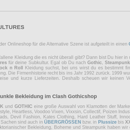
CULTURES
r Onlineshop für die Alternative Szene ist aufgeteilt in einen
lene Kleidung die es nicht überall gibt? Dann bist Du hier in
res
für deine Subkultur. Egal ob Du nach
Gothic
,
Steampunk
ock n Roll
Kleidung suchst, bei uns wirst du es bestimmt fi
ng. Die Firmenhistorie recht bis ins Jahr 1992 zurück. 1999 wu
reise und kurze Lieferzeiten. Deshalb scheuen wir keinen 
 dunkle Bekleidung im Clash Gothicshop
NK
und
GOTHIC
eine große Auswahl von Klamotten der Marken 
e, Heartless, Voodoo Vixen, Vixxsin, Collectif, Poizen Industri
, Devil Fashion, Kates Clothing, Hard Leather Stuff, Innocen
e Sachen sind auch in
ÜBERGRÖSSEN
bzw. in
Plussize
bis
X
Viktorianischer Bekleidung, Boheme und Steampunk haben wi