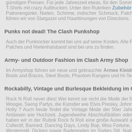
günstigen Preisen. Für jede Jahreszeit etwas, für den Som
T-Shirts mit crazy Aufdrucken. Unter den Rubriken
Zubehör
Patronengürtel, Nieten, Schirme, indischer Schmuck, Pat
führen wir von Stargazer und Haartönungen von Directions.
Punks not dead! The Clash Punkshop
Auch der Punkrocker kommt bei uns auf seine Kosten. Alle 
Patches und Nietenhalsband sind bei uns zu finden.
Army- und Outdoor Fashion im Clash Army Shop
Im Armyshop führen wir neue und gebrauchte
Armee Klei
Boots and Braces, Steel Boots, Phantom Rangers und Hi-Te
Rockabilly, Vintage und Burlesque Bekleidung im 
Rock N Roll never dies! Wer kennt sie nicht die Mode der 5
Woogie, Swing Partys, die Künstler wie Elvis Presley, John
Holly ? Auch heute findet die Vintage Mode der 50er Jah
Anlässen wie Hochzeit, Jugendweihe Abschlußbällen ode
haben wir in der Rubrik Rock N Roll eine große Auswahl 
Collectif, Banned, Dancing Days, Lindy Bop, Miss Fortune
Westernstil, Dickies sowie Bademoden im Sixties Stil. Nat