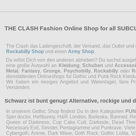
THE CLASH Fashion Online Shop for all SUB
The Clash das Ladengeschäft, der Versand, das Outlet und de
Rockabilly Shop
und einen
Army Shop
.
Du willst Dich von den anderen abheben? Du suchst ausgefal
eine große Auswahl an
Kleidung
,
Schuhen
und
Accessoi
Metal
,
Fantasy
,
Grunge
,
Psychobilly
,
Rockabilly
oder
R
dienstältesten Onlineshops für Gothic und Punk Rock Kleidu
Wir haben ein riesiges Angebot und Warenlager, faire P
Versänden.
Schwarz ist bunt genug! Alternative, rockige und
In unserem Gothic Shop findest Du in den Kategorien
PU
Spin doctor, Hellbunny, H&R London, Burleska, Banned, Restyl
Queen of Darkness, Cup Cake Cult, Darkside, Dead Threads
Necessary Evil, Sinister, Pentagramme und Punkrave. Viel
Cybergoth, Anime, Dark Wave, Goth Rock, Gothic Lolita, 