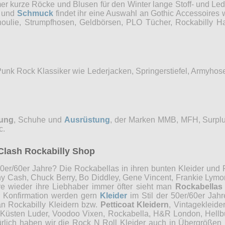
mer kurze Röcke und Blusen für den Winter lange Stoff- und Le
und
Schmuck
findet ihr eine Auswahl an Gothic Accessoires 
choulie, Strumpfhosen, Geldbörsen, PLO Tücher, Rockabilly
Punk Rock Klassiker wie Lederjacken, Springerstiefel, Armyho
dung
, Schuhe und
Ausrüstung
, der Marken MMB, MFH, Surplu
c.
Clash Rockabilly Shop
0er/60er Jahre? Die Rockabellas in ihren bunten Kleider und P
ny Cash, Chuck Berry, Bo Diddley, Gene Vincent, Frankie Lymon
re wieder ihre Liebhaber immer öfter sieht man
Rockabellas
r Konfirmation werden gern
Kleider
im Stil der 50er/60er Jah
an Rockabilly Kleidern bzw.
Petticoat Kleidern
, Vintagekleide
, Küsten Luder, Voodoo Vixen, Rockabella, H&R London, Hellb
ürlich haben wir die Rock N Roll Kleider auch in Übergrößen 