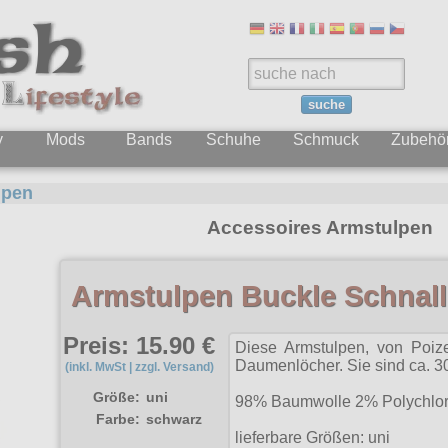
suche
y
Mods
Bands
Schuhe
Schmuck
Zubehö
lpen
Accessoires Armstulpen
Armstulpen Buckle Schnall
Preis: 15.90 €
Diese Armstulpen, von Poize
Daumenlöcher. Sie sind ca. 3
(inkl. MwSt | zzgl. Versand)
Größe:
uni
98% Baumwolle 2% Polychlor
Farbe:
schwarz
lieferbare Größen: uni