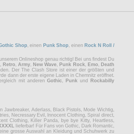
Gothic Shop
, einen
Punk Shop
, einen
Rock N Roll /
 unserem Onlineshop genau richtig! Bei uns findest Du
,
Retro
,
Army
,
New Wave
,
Punk Rock
,
Emo
,
Death
nden. Der The Clash Store ist einer der größten und
rde dann der erste eigene Laden in Chemnitz eröffnet.
Vergleich mit anderen
Gothic
,
Punk
und
Rockabilly
Jawbreaker, Aderlass, Black Pistols, Mode Wichtig,
es, Necressary Evil, Innocent Clothing, Spiral direct,
t Clothing, Killer Panda, bye bye Kitty, Heartless,
XXXXL
lieferbar! Für Fans von Gothic, Dark Romantic,
r eine grosse Auswahl an Kleidung und Schuhwerk zu