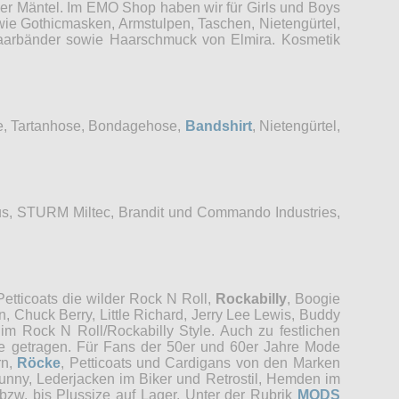
der Mäntel. Im EMO Shop haben wir für Girls und Boys
wie Gothicmasken, Armstulpen, Taschen, Nietengürtel,
 Haarbänder sowie Haarschmuck von Elmira. Kosmetik
se, Tartanhose, Bondagehose,
Bandshirt
, Nietengürtel,
s, STURM Miltec, Brandit und Commando Industries,
etticoats die wilder Rock N Roll,
Rockabilly
, Boogie
, Chuck Berry, Little Richard, Jerry Lee Lewis, Buddy
im Rock N Roll/Rockabilly Style. Auch zu festlichen
re getragen. Für Fans der 50er und 60er Jahre Mode
rn,
Röcke
, Petticoats und Cardigans von den Marken
unny, Lederjacken im Biker und Retrostil, Hemden im
bzw. bis Plussize auf Lager. Unter der Rubrik
MODS