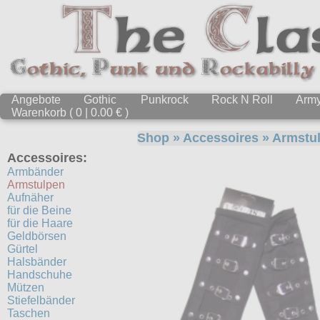
Angebote
Gothic
Punkrock
Rock N Roll
Arm
Warenkorb ( 0 | 0.00 € )
Shop
»
Accessoires
»
Armstu
Accessoires:
Armbänder
Armstulpen
Aufnäher
für die Beine
für die Haare
Geldbörsen
Gürtel
Halsbänder
Handschuhe
Mützen
Stiefelbänder
Taschen