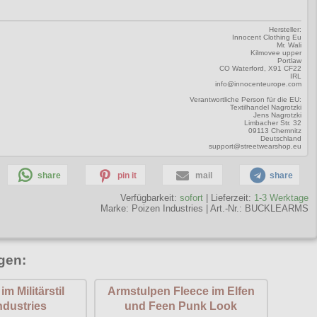
Hersteller:
Innocent Clothing Eu
Mr. Wali
Kilmovee upper
Portlaw
CO Waterford, X91 CF22
IRL
info@innocenteurope.com
Verantwortliche Person für die EU:
Textilhandel Nagrotzki
Jens Nagrotzki
Limbacher Str. 32
09113 Chemnitz
Deutschland
support@streetwearshop.eu
share
pin it
mail
share
Verfügbarkeit:
sofort
| Lieferzeit:
1-3 Werktage
Marke:
Poizen Industries
|
Art.-Nr.: BUCKLEARMS
gen:
m Militärstil
Armstulpen Fleece im Elfen
ndustries
und Feen Punk Look