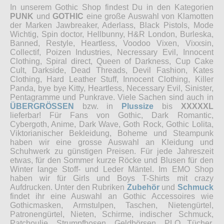
In unserem Gothic Shop findest Du in den Kategorien
PUNK
und
GOTHIC
eine große Auswahl von Klamotten
der Marken Jawbreaker, Aderlass, Black Pistols, Mode
Wichtig, Spin doctor, Hellbunny, H&R London, Burleska,
Banned, Restyle, Heartless, Voodoo Vixen, Vixxsin,
Collectif, Poizen Industries, Necressary Evil, Innocent
Clothing, Spiral direct, Queen of Darkness, Cup Cake
Cult, Darkside, Dead Threads, Devil Fashion, Kates
Clothing, Hard Leather Stuff, Innocent Clothing, Killer
Panda, bye bye Kitty, Heartless, Necessary Evil, Sinister,
Pentagramme und Punkrave. Viele Sachen sind auch in
ÜBERGRÖSSEN
bzw. in
Plussize
bis
XXXXXL
lieferbar! Für Fans von Gothic, Dark Romantic,
Cybergoth, Anime, Dark Wave, Goth Rock, Gothic Lolita,
Viktorianischer Bekleidung, Boheme und Steampunk
haben wir eine grosse Auswahl an Kleidung und
Schuhwerk zu günstigen Preisen. Für jede Jahreszeit
etwas, für den Sommer kurze Röcke und Blusen für den
Winter lange Stoff- und Leder Mäntel. Im EMO Shop
haben wir für Girls und Boys T-Shirts mit crazy
Aufdrucken. Unter den Rubriken
Zubehör
und
Schmuck
findet ihr eine Auswahl an Gothic Accessoires wie
Gothicmasken, Armstulpen, Taschen, Nietengürtel,
Patronengürtel, Nieten, Schirme, indischer Schmuck,
Patchoulie, Strumpfhosen, Geldbörsen, PLO Tücher,