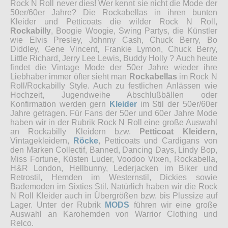
Rock N Roll never dies! Wer kennt sie nicht die Mode der
50er/60er Jahre? Die Rockabellas in ihren bunten
Kleider und Petticoats die wilder Rock N Roll,
Rockabilly
, Boogie Woogie, Swing Partys, die Künstler
wie Elvis Presley, Johnny Cash, Chuck Berry, Bo
Diddley, Gene Vincent, Frankie Lymon, Chuck Berry,
Little Richard, Jerry Lee Lewis, Buddy Holly ? Auch heute
findet die Vintage Mode der 50er Jahre wieder ihre
Liebhaber immer öfter sieht man
Rockabellas
im Rock N
Roll/Rockabilly Style. Auch zu festlichen Anlässen wie
Hochzeit, Jugendweihe Abschlußbällen oder
Konfirmation werden gern
Kleider
im Stil der 50er/60er
Jahre getragen. Für Fans der 50er und 60er Jahre Mode
haben wir in der Rubrik Rock N Roll eine große Auswahl
an Rockabilly Kleidern bzw.
Petticoat Kleidern
,
Vintagekleidern,
Röcke
, Petticoats und Cardigans von
den Marken Collectif, Banned, Dancing Days, Lindy Bop,
Miss Fortune, Küsten Luder, Voodoo Vixen, Rockabella,
H&R London, Hellbunny, Lederjacken im Biker und
Retrostil, Hemden im Westernstil, Dickies sowie
Bademoden im Sixties Stil. Natürlich haben wir die Rock
N Roll Kleider auch in Übergrößen bzw. bis Plussize auf
Lager. Unter der Rubrik
MODS
führen wir eine große
Auswahl an Karohemden von Warrior Clothing und
Relco.