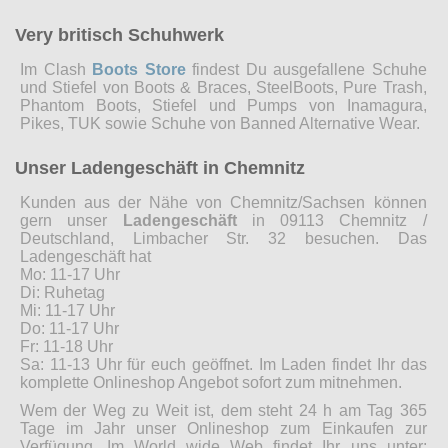
Very britisch Schuhwerk
Im Clash
Boots Store
findest Du ausgefallene Schuhe
und Stiefel von Boots & Braces, SteelBoots, Pure Trash,
Phantom Boots, Stiefel und Pumps von Inamagura,
Pikes, TUK sowie Schuhe von Banned Alternative Wear.
Unser Ladengeschäft in Chemnitz
Kunden aus der Nähe von Chemnitz/Sachsen können
gern unser
Ladengeschäft
in 09113 Chemnitz /
Deutschland, Limbacher Str. 32 besuchen. Das
Ladengeschäft hat
Mo: 11-17 Uhr
Di: Ruhetag
Mi: 11-17 Uhr
Do: 11-17 Uhr
Fr: 11-18 Uhr
Sa: 11-13 Uhr für euch geöffnet. Im Laden findet Ihr das
komplette Onlineshop Angebot sofort zum mitnehmen.
Wem der Weg zu Weit ist, dem steht 24 h am Tag 365
Tage im Jahr unser Onlineshop zum Einkaufen zur
Verfügung. Im World wide Web findet Ihr uns unter: