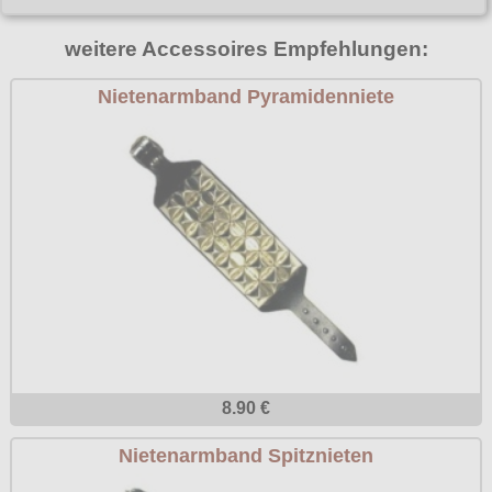
Poizen Industries
Gothic Shop
weitere Accessoires Empfehlungen:
Queen of Darkness
Hot Rod
Nietenarmband Pyramidenniete
Relco
Punkrock
Restyle
Rockabilly
Rockabella
Mods
Sinister
Spin Doctor
Surplus
Vixxsin
Voodoo Vixen
8.90 €
Warrior Clothing
Nietenarmband Spitznieten