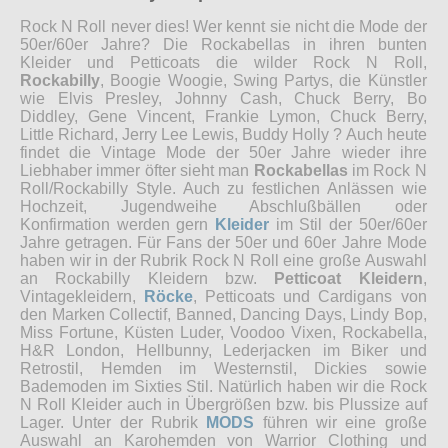
Rock N Roll never dies! Wer kennt sie nicht die Mode der
50er/60er Jahre? Die Rockabellas in ihren bunten
Kleider und Petticoats die wilder Rock N Roll,
Rockabilly
, Boogie Woogie, Swing Partys, die Künstler
wie Elvis Presley, Johnny Cash, Chuck Berry, Bo
Diddley, Gene Vincent, Frankie Lymon, Chuck Berry,
Little Richard, Jerry Lee Lewis, Buddy Holly ? Auch heute
findet die Vintage Mode der 50er Jahre wieder ihre
Liebhaber immer öfter sieht man
Rockabellas
im Rock N
Roll/Rockabilly Style. Auch zu festlichen Anlässen wie
Hochzeit, Jugendweihe Abschlußbällen oder
Konfirmation werden gern
Kleider
im Stil der 50er/60er
Jahre getragen. Für Fans der 50er und 60er Jahre Mode
haben wir in der Rubrik Rock N Roll eine große Auswahl
an Rockabilly Kleidern bzw.
Petticoat Kleidern
,
Vintagekleidern,
Röcke
, Petticoats und Cardigans von
den Marken Collectif, Banned, Dancing Days, Lindy Bop,
Miss Fortune, Küsten Luder, Voodoo Vixen, Rockabella,
H&R London, Hellbunny, Lederjacken im Biker und
Retrostil, Hemden im Westernstil, Dickies sowie
Bademoden im Sixties Stil. Natürlich haben wir die Rock
N Roll Kleider auch in Übergrößen bzw. bis Plussize auf
Lager. Unter der Rubrik
MODS
führen wir eine große
Auswahl an Karohemden von Warrior Clothing und