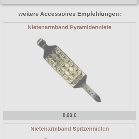
Poizen Industries
Gothic Shop
weitere Accessoires Empfehlungen:
Queen of Darkness
Hot Rod
Nietenarmband Pyramidenniete
Relco
Punkrock
Restyle
Rockabilly
Rockabella
Mods
Sinister
Spin Doctor
Surplus
Vixxsin
Voodoo Vixen
8.90 €
Warrior Clothing
Nietenarmband Spitzennieten