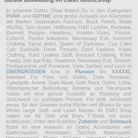
dunkle Bekleidung im Clash Gothicshop
In unserem Gothic Shop findest Du in den Kategorien
PUNK
und
GOTHIC
eine große Auswahl von Klamotten
der Marken Jawbreaker, Aderlass, Black Pistols, Mode
Wichtig, Spin doctor, Hellbunny, H&R London, Burleska,
Banned, Restyle, Heartless, Voodoo Vixen, Vixxsin,
Collectif, Poizen Industries, Necressary Evil, Innocent
Clothing, Spiral direct, Queen of Darkness, Cup Cake
Cult, Darkside, Dead Threads, Devil Fashion, Kates
Clothing, Hard Leather Stuff, Innocent Clothing, Killer
Panda, bye bye Kitty, Heartless, Necessary Evil, Sinister,
Pentagramme und Punkrave. Viele Sachen sind auch in
ÜBERGRÖSSEN
bzw. in
Plussize
bis
XXXXXL
lieferbar! Für Fans von Gothic, Dark Romantic,
Cybergoth, Anime, Dark Wave, Goth Rock, Gothic Lolita,
Viktorianischer Bekleidung, Boheme und Steampunk
haben wir eine grosse Auswahl an Kleidung und
Schuhwerk zu günstigen Preisen. Für jede Jahreszeit
etwas, für den Sommer kurze Röcke und Blusen für den
Winter lange Stoff- und Leder Mäntel. Im EMO Shop
haben wir für Girls und Boys T-Shirts mit crazy
Aufdrucken. Unter den Rubriken
Zubehör
und
Schmuck
findet ihr eine Auswahl an Gothic Accessoires wie
Gothicmasken, Armstulpen, Taschen, Nietengürtel,