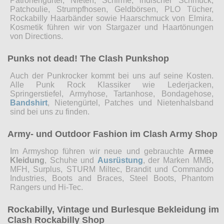
Patronengürtel, Nieten, Schirme, indischer Schmuck,
Patchoulie, Strumpfhosen, Geldbörsen, PLO Tücher,
Rockabilly Haarbänder sowie Haarschmuck von Elmira.
Kosmetik führen wir von Stargazer und Haartönungen
von Directions.
Punks not dead! The Clash Punkshop
Auch der Punkrocker kommt bei uns auf seine Kosten.
Alle Punk Rock Klassiker wie Lederjacken,
Springerstiefel, Armyhose, Tartanhose, Bondagehose,
Bandshirt
, Nietengürtel, Patches und Nietenhalsband
sind bei uns zu finden.
Army- und Outdoor Fashion im Clash Army Shop
Im Armyshop führen wir neue und gebrauchte
Armee
Kleidung
, Schuhe und
Ausrüstung
, der Marken MMB,
MFH, Surplus, STURM Miltec, Brandit und Commando
Industries, Boots and Braces, Steel Boots, Phantom
Rangers und Hi-Tec.
Rockabilly, Vintage und Burlesque Bekleidung im
Clash Rockabilly Shop