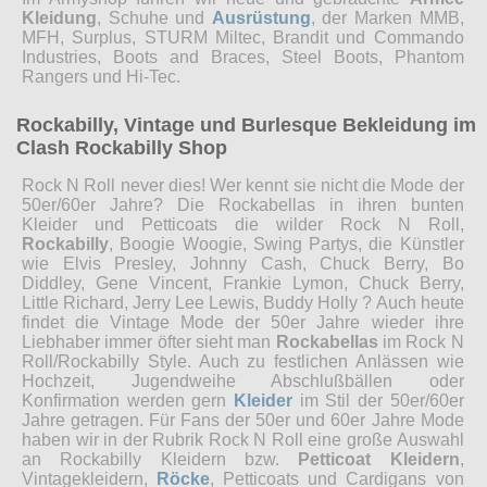
Kleidung
, Schuhe und
Ausrüstung
, der Marken MMB,
MFH, Surplus, STURM Miltec, Brandit und Commando
Industries, Boots and Braces, Steel Boots, Phantom
Rangers und Hi-Tec.
Rockabilly, Vintage und Burlesque Bekleidung im
Clash Rockabilly Shop
Rock N Roll never dies! Wer kennt sie nicht die Mode der
50er/60er Jahre? Die Rockabellas in ihren bunten
Kleider und Petticoats die wilder Rock N Roll,
Rockabilly
, Boogie Woogie, Swing Partys, die Künstler
wie Elvis Presley, Johnny Cash, Chuck Berry, Bo
Diddley, Gene Vincent, Frankie Lymon, Chuck Berry,
Little Richard, Jerry Lee Lewis, Buddy Holly ? Auch heute
findet die Vintage Mode der 50er Jahre wieder ihre
Liebhaber immer öfter sieht man
Rockabellas
im Rock N
Roll/Rockabilly Style. Auch zu festlichen Anlässen wie
Hochzeit, Jugendweihe Abschlußbällen oder
Konfirmation werden gern
Kleider
im Stil der 50er/60er
Jahre getragen. Für Fans der 50er und 60er Jahre Mode
haben wir in der Rubrik Rock N Roll eine große Auswahl
an Rockabilly Kleidern bzw.
Petticoat Kleidern
,
Vintagekleidern,
Röcke
, Petticoats und Cardigans von