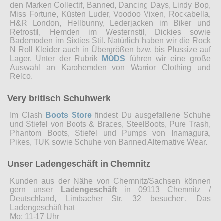
den Marken Collectif, Banned, Dancing Days, Lindy Bop,
Miss Fortune, Küsten Luder, Voodoo Vixen, Rockabella,
H&R London, Hellbunny, Lederjacken im Biker und
Retrostil, Hemden im Westernstil, Dickies sowie
Bademoden im Sixties Stil. Natürlich haben wir die Rock
N Roll Kleider auch in Übergrößen bzw. bis Plussize auf
Lager. Unter der Rubrik
MODS
führen wir eine große
Auswahl an Karohemden von Warrior Clothing und
Relco.
Very britisch Schuhwerk
Im Clash
Boots Store
findest Du ausgefallene Schuhe
und Stiefel von Boots & Braces, SteelBoots, Pure Trash,
Phantom Boots, Stiefel und Pumps von Inamagura,
Pikes, TUK sowie Schuhe von Banned Alternative Wear.
Unser Ladengeschäft in Chemnitz
Kunden aus der Nähe von Chemnitz/Sachsen können
gern unser
Ladengeschäft
in 09113 Chemnitz /
Deutschland, Limbacher Str. 32 besuchen. Das
Ladengeschäft hat
Mo: 11-17 Uhr