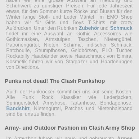
haben wir eine grosse Auswahl an Kleidung und
Schuhwerk zu günstigen Preisen. Für jede Jahreszeit
etwas, für den Sommer kurze Röcke und Blusen für den
Winter lange Stoff- und Leder Mäntel. Im EMO Shop
haben wir für Girls und Boys T-Shirts mit crazy
Aufdrucken. Unter den Rubriken
Zubehör
und
Schmuck
findet ihr eine Auswahl an Gothic Accessoires wie
Gothicmasken, Armstulpen, Taschen, Nietengürtel,
Patronengürtel, Nieten, Schirme, indischer Schmuck,
Patchoulie, Strumpfhosen, Geldbörsen, PLO Tücher,
Rockabilly Haarbänder sowie Haarschmuck von Elmira.
Kosmetik führen wir von Stargazer und Haartönungen
von Directions.
Punks not dead! The Clash Punkshop
Auch der Punkrocker kommt bei uns auf seine Kosten.
Alle Punk Rock Klassiker wie Lederjacken,
Springerstiefel, Armyhose, Tartanhose, Bondagehose,
Bandshirt
, Nietengürtel, Patches und Nietenhalsband
sind bei uns zu finden.
Army- und Outdoor Fashion im Clash Army Shop
Im Armyshop führen wir neue und gebrauchte
Armee