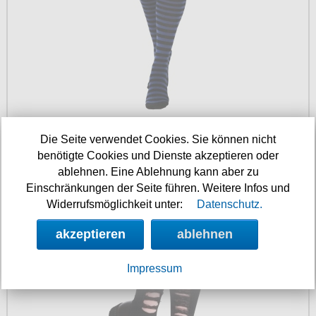
Verfügbarkeit:
sofort
Die Seite verwendet Cookies. Sie können nicht
Art.-Nr.: OVKblkblue
benötigte Cookies und Dienste akzeptieren oder
Preis: 10.90 €
ablehnen. Eine Ablehnung kann aber zu
Socken gerippt cut off
Einschränkungen der Seite führen. Weitere Infos und
Widerrufsmöglichkeit unter:
Datenschutz.
akzeptieren
ablehnen
Impressum