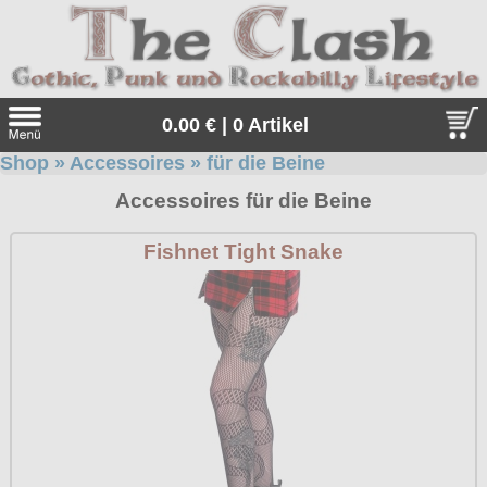
0.00 € | 0 Artikel
Shop
»
Accessoires
»
für die Beine
Suche
Accessoires für die Beine
Sprache:
Fishnet Tight Snake
Angebote
Sonderangebote
Kleidung/Gothic
Geschenketipps
alle Artikel
Punkrock
Gratis
Girlblusen
alle Artikel