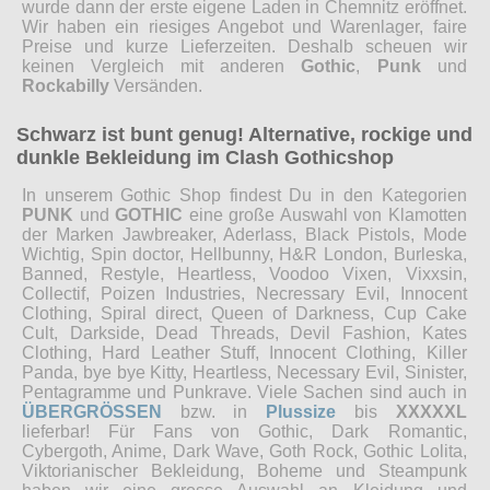
wurde dann der erste eigene Laden in Chemnitz eröffnet.
Wir haben ein riesiges Angebot und Warenlager, faire
Preise und kurze Lieferzeiten. Deshalb scheuen wir
keinen Vergleich mit anderen
Gothic
,
Punk
und
Rockabilly
Versänden.
Schwarz ist bunt genug! Alternative, rockige und
dunkle Bekleidung im Clash Gothicshop
In unserem Gothic Shop findest Du in den Kategorien
PUNK
und
GOTHIC
eine große Auswahl von Klamotten
der Marken Jawbreaker, Aderlass, Black Pistols, Mode
Wichtig, Spin doctor, Hellbunny, H&R London, Burleska,
Banned, Restyle, Heartless, Voodoo Vixen, Vixxsin,
Collectif, Poizen Industries, Necressary Evil, Innocent
Clothing, Spiral direct, Queen of Darkness, Cup Cake
Cult, Darkside, Dead Threads, Devil Fashion, Kates
Clothing, Hard Leather Stuff, Innocent Clothing, Killer
Panda, bye bye Kitty, Heartless, Necessary Evil, Sinister,
Pentagramme und Punkrave. Viele Sachen sind auch in
ÜBERGRÖSSEN
bzw. in
Plussize
bis
XXXXXL
lieferbar! Für Fans von Gothic, Dark Romantic,
Cybergoth, Anime, Dark Wave, Goth Rock, Gothic Lolita,
Viktorianischer Bekleidung, Boheme und Steampunk