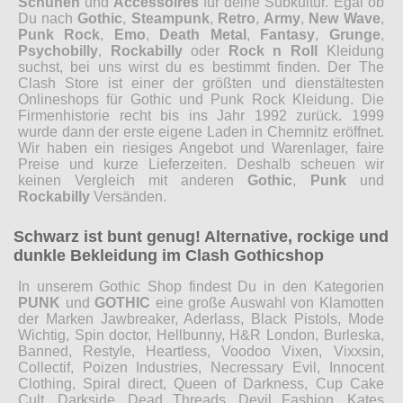
Schuhen
und
Accessoires
für deine Subkultur. Egal ob
Du nach
Gothic
,
Steampunk
,
Retro
,
Army
,
New Wave
,
Punk Rock
,
Emo
,
Death Metal
,
Fantasy
,
Grunge
,
Psychobilly
,
Rockabilly
oder
Rock n Roll
Kleidung
suchst, bei uns wirst du es bestimmt finden. Der The
Clash Store ist einer der größten und dienstältesten
Onlineshops für Gothic und Punk Rock Kleidung. Die
Firmenhistorie recht bis ins Jahr 1992 zurück. 1999
wurde dann der erste eigene Laden in Chemnitz eröffnet.
Wir haben ein riesiges Angebot und Warenlager, faire
Preise und kurze Lieferzeiten. Deshalb scheuen wir
keinen Vergleich mit anderen
Gothic
,
Punk
und
Rockabilly
Versänden.
Schwarz ist bunt genug! Alternative, rockige und
dunkle Bekleidung im Clash Gothicshop
In unserem Gothic Shop findest Du in den Kategorien
PUNK
und
GOTHIC
eine große Auswahl von Klamotten
der Marken Jawbreaker, Aderlass, Black Pistols, Mode
Wichtig, Spin doctor, Hellbunny, H&R London, Burleska,
Banned, Restyle, Heartless, Voodoo Vixen, Vixxsin,
Collectif, Poizen Industries, Necressary Evil, Innocent
Clothing, Spiral direct, Queen of Darkness, Cup Cake
Cult, Darkside, Dead Threads, Devil Fashion, Kates