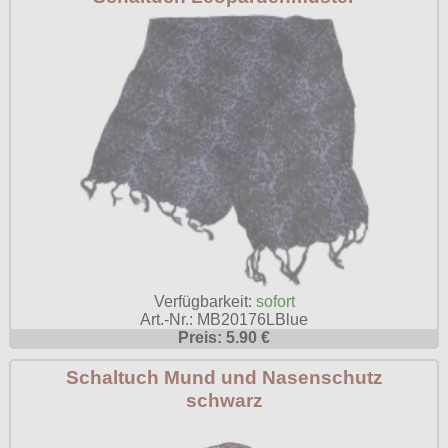
Poizen Industries
Gothic Shop
Queen of Darkness
Hot Rod
Relco
Punkrock
Restyle
Rockabilly
Rockabella
Mods
Sinister
Spin Doctor
Surplus
Verfügbarkeit:
sofort
Vixxsin
Art.-Nr.: MB20176LBlue
Preis: 5.90 €
Voodoo Vixen
Schaltuch Mund und Nasenschutz
Warrior Clothing
schwarz