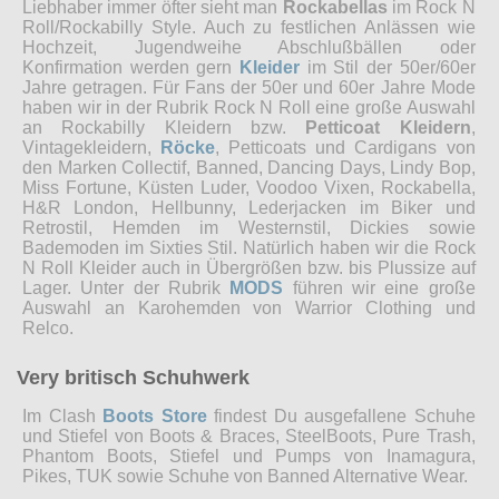
Liebhaber immer öfter sieht man
Rockabellas
im Rock N
Roll/Rockabilly Style. Auch zu festlichen Anlässen wie
Hochzeit, Jugendweihe Abschlußbällen oder
Konfirmation werden gern
Kleider
im Stil der 50er/60er
Jahre getragen. Für Fans der 50er und 60er Jahre Mode
haben wir in der Rubrik Rock N Roll eine große Auswahl
an Rockabilly Kleidern bzw.
Petticoat Kleidern
,
Vintagekleidern,
Röcke
, Petticoats und Cardigans von
den Marken Collectif, Banned, Dancing Days, Lindy Bop,
Miss Fortune, Küsten Luder, Voodoo Vixen, Rockabella,
H&R London, Hellbunny, Lederjacken im Biker und
Retrostil, Hemden im Westernstil, Dickies sowie
Bademoden im Sixties Stil. Natürlich haben wir die Rock
N Roll Kleider auch in Übergrößen bzw. bis Plussize auf
Lager. Unter der Rubrik
MODS
führen wir eine große
Auswahl an Karohemden von Warrior Clothing und
Relco.
Very britisch Schuhwerk
Im Clash
Boots Store
findest Du ausgefallene Schuhe
und Stiefel von Boots & Braces, SteelBoots, Pure Trash,
Phantom Boots, Stiefel und Pumps von Inamagura,
Pikes, TUK sowie Schuhe von Banned Alternative Wear.