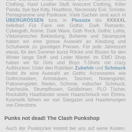
Clothing, Hard Leather Stuff, Innocent Clothing, Killer
Panda, bye bye Kitty, Heartless, Necessary Evil, Sinister,
Pentagramme und Punkrave. Viele Sachen sind auch in
ÜBERGRÖSSEN
bzw. in
Plussize
bis
XXXXXL
lieferbar! Für Fans von Gothic, Dark Romantic,
Cybergoth, Anime, Dark Wave, Goth Rock, Gothic Lolita,
Viktorianischer Bekleidung, Boheme und Steampunk
haben wir eine grosse Auswahl an Kleidung und
Schuhwerk zu günstigen Preisen. Für jede Jahreszeit
etwas, für den Sommer kurze Röcke und Blusen für den
Winter lange Stoff- und Leder Mäntel. Im EMO Shop
haben wir für Girls und Boys T-Shirts mit crazy
Aufdrucken. Unter den Rubriken
Zubehör
und
Schmuck
findet ihr eine Auswahl an Gothic Accessoires wie
Gothicmasken, Armstulpen, Taschen, Nietengürtel,
Patronengürtel, Nieten, Schirme, indischer Schmuck,
Patchoulie, Strumpfhosen, Geldbörsen, PLO Tücher,
Rockabilly Haarbänder sowie Haarschmuck von Elmira.
Kosmetik führen wir von Stargazer und Haartönungen
von Directions.
Punks not dead! The Clash Punkshop
Auch der Punkrocker kommt bei uns auf seine Kosten.