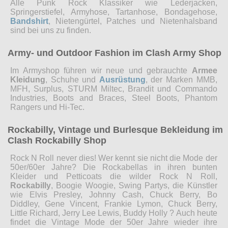
Alle Punk Rock Klassiker wie Lederjacken,
Springerstiefel, Armyhose, Tartanhose, Bondagehose,
Bandshirt
, Nietengürtel, Patches und Nietenhalsband
sind bei uns zu finden.
Army- und Outdoor Fashion im Clash Army Shop
Im Armyshop führen wir neue und gebrauchte
Armee
Kleidung
, Schuhe und
Ausrüstung
, der Marken MMB,
MFH, Surplus, STURM Miltec, Brandit und Commando
Industries, Boots and Braces, Steel Boots, Phantom
Rangers und Hi-Tec.
Rockabilly, Vintage und Burlesque Bekleidung im
Clash Rockabilly Shop
Rock N Roll never dies! Wer kennt sie nicht die Mode der
50er/60er Jahre? Die Rockabellas in ihren bunten
Kleider und Petticoats die wilder Rock N Roll,
Rockabilly
, Boogie Woogie, Swing Partys, die Künstler
wie Elvis Presley, Johnny Cash, Chuck Berry, Bo
Diddley, Gene Vincent, Frankie Lymon, Chuck Berry,
Little Richard, Jerry Lee Lewis, Buddy Holly ? Auch heute
findet die Vintage Mode der 50er Jahre wieder ihre