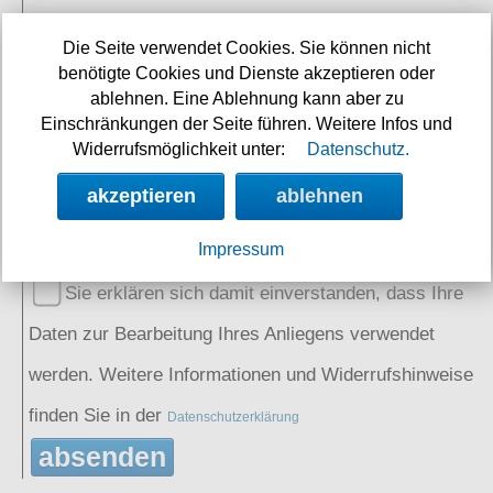
E-Mail:
Die Seite verwendet Cookies. Sie können nicht
benötigte Cookies und Dienste akzeptieren oder
ablehnen. Eine Ablehnung kann aber zu
Name:
(optional)
Einschränkungen der Seite führen. Weitere Infos und
Widerrufsmöglichkeit unter:
Datenschutz.
akzeptieren
ablehnen
Spamschutz:
(Ergebnis eintragen)
2+5=
Impressum
Sie erklären sich damit einverstanden, dass Ihre
Daten zur Bearbeitung Ihres Anliegens verwendet
werden. Weitere Informationen und Widerrufshinweise
finden Sie in der
Datenschutzerklärung
absenden