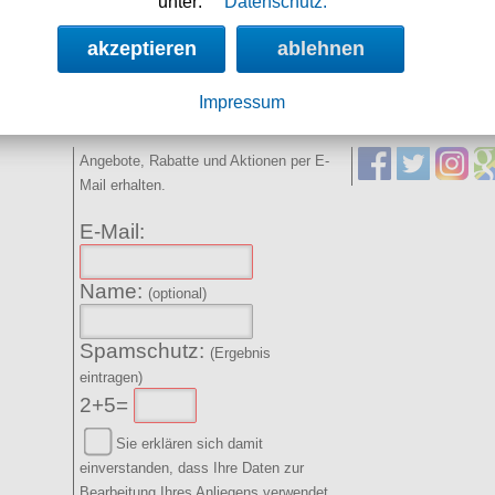
unter:
Datenschutz.
22h 48m 13s
akzeptieren
ablehnen
Impressum
NEWSLETTER
SOCIAL MED
Angebote, Rabatte und Aktionen per E-
Mail erhalten.
E-Mail:
Name:
(optional)
Spamschutz:
(Ergebnis
eintragen)
2+5=
Sie erklären sich damit
einverstanden, dass Ihre Daten zur
Bearbeitung Ihres Anliegens verwendet