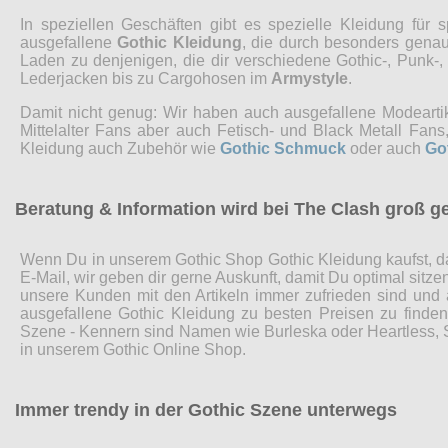
In speziellen Geschäften gibt es spezielle Kleidung fü
ausgefallene
Gothic Kleidung
, die durch besonders genaue
Laden zu denjenigen, die dir verschiedene Gothic-, Punk-
Lederjacken bis zu Cargohosen im
Armystyle
.
Damit nicht genug: Wir haben auch ausgefallene Modearti
Mittelalter Fans aber auch Fetisch- und Black Metall Fa
Kleidung auch Zubehör wie
Gothic Schmuck
oder auch
Go
Beratung & Information wird bei The Clash groß g
Wenn Du in unserem Gothic Shop Gothic Kleidung kaufst, da
E-Mail, wir geben dir gerne Auskunft, damit Du optimal sitz
unsere Kunden mit den Artikeln immer zufrieden sind und
ausgefallene Gothic Kleidung zu besten Preisen zu finde
Szene - Kennern sind Namen wie Burleska oder Heartless, Sp
in unserem Gothic Online Shop.
Immer trendy in der Gothic Szene unterwegs