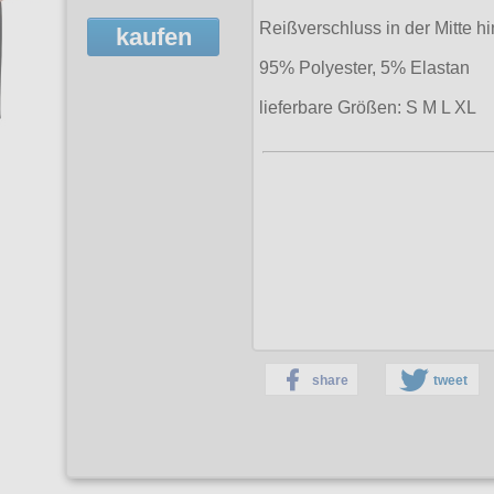
Reißverschluss in der Mitte hi
kaufen
95% Polyester, 5% Elastan
lieferbare Größen: S M L XL
share
tweet