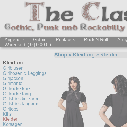
Angebote
Gothic
Punkrock
Rock N Roll
Arm
Warenkorb ( 0 | 0.00 € )
Shop
»
Kleidung
»
Kleider
Kleidung:
Girlblusen
Girlhosen & Leggings
Girljacken
Girlmäntel
Girlröcke kurz
Girlröcke lang
Girlshirts kurzarm
Girlshirts langarm
Girltops
Kilts
Kleider
Korsagen