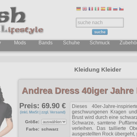
suche
y
Mods
Bands
Schuhe
Schmuck
Zubehö
Kleidung Kleider
Andrea Dress 40iger Jahre 
Preis: 69.90 €
Dieses 40er-Jahre-inspirie
geschwungenen Kragen und e
(inkl. MwSt | zzgl. Versand)
Brust wird durch eine schwarz
Größe:
Schwarze, samtene Puffärm
verleihen. Das taillierte O
Farbe:
schwarz
ausgestellten Rock übergeht, 