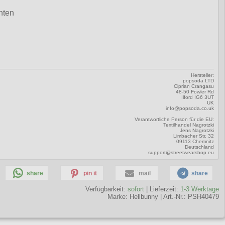
nten
Hersteller:
popsoda LTD
Ciprian Crangasu
48-50 Fowler Rd
Ilford IG6 3UT
UK
info@popsoda.co.uk
Verantwortliche Person für die EU:
Textilhandel Nagrotzki
Jens Nagrotzki
Limbacher Str. 32
09113 Chemnitz
Deutschland
support@streetwearshop.eu
share
pin it
mail
share
Verfügbarkeit:
sofort
| Lieferzeit:
1-3 Werktage
Marke:
Hellbunny
|
Art.-Nr.: PSH40479