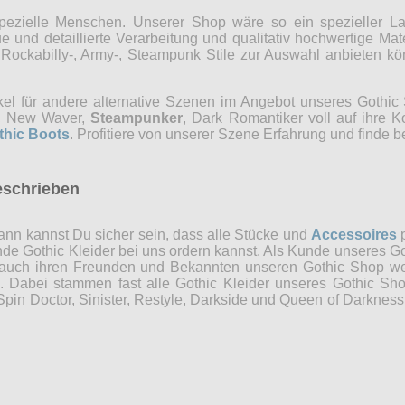
r spezielle Menschen. Unserer Shop wäre so ein spezieller 
 und detaillierte Verarbeitung und qualitativ hochwertige Mate
, Rockabilly-, Army-, Steampunk Stile zur Auswahl anbieten 
kel für andere alternative Szenen im Angebot unseres Gothi
ns, New Waver,
Steampunker
, Dark Romantiker voll auf ihre 
thic Boots
. Profitiere von unserer Szene Erfahrung und finde b
eschrieben
nn kannst Du sicher sein, dass alle Stücke und
Accessoires
p
ende Gothic Kleider bei uns ordern kannst. Als Kunde unseres Go
 auch ihren Freunden und Bekannten unseren Gothic Shop weit
n. Dabei stammen fast alle Gothic Kleider unseres Gothic Sh
in Doctor, Sinister, Restyle, Darkside und Queen of Darkness 