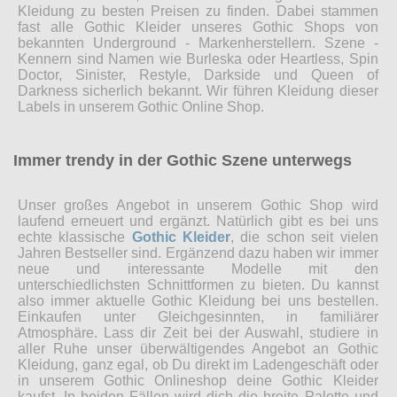
Kleidung zu besten Preisen zu finden. Dabei stammen
fast alle Gothic Kleider unseres Gothic Shops von
bekannten Underground - Markenherstellern. Szene -
Kennern sind Namen wie Burleska oder Heartless, Spin
Doctor, Sinister, Restyle, Darkside und Queen of
Darkness sicherlich bekannt. Wir führen Kleidung dieser
Labels in unserem Gothic Online Shop.
Immer trendy in der Gothic Szene unterwegs
Unser großes Angebot in unserem Gothic Shop wird
laufend erneuert und ergänzt. Natürlich gibt es bei uns
echte klassische
Gothic Kleider
, die schon seit vielen
Jahren Bestseller sind. Ergänzend dazu haben wir immer
neue und interessante Modelle mit den
unterschiedlichsten Schnittformen zu bieten. Du kannst
also immer aktuelle Gothic Kleidung bei uns bestellen.
Einkaufen unter Gleichgesinnten, in familiärer
Atmosphäre. Lass dir Zeit bei der Auswahl, studiere in
aller Ruhe unser überwältigendes Angebot an Gothic
Kleidung, ganz egal, ob Du direkt im Ladengeschäft oder
in unserem Gothic Onlineshop deine Gothic Kleider
kaufst. In beiden Fällen wird dich die breite Palette und