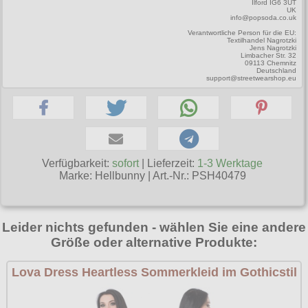
Ilford IG6 3UT
UK
Poizen Industries
info@popsoda.co.uk
Gothic Shop
Verantwortliche Person für die EU:
Queen of Darkness
Textilhandel Nagrotzki
Jens Nagrotzki
Hot Rod
Limbacher Str. 32
Relco
09113 Chemnitz
Deutschland
Punkrock
support@streetwearshop.eu
Restyle
Rockabilly
Rockabella
Mods
Sinister
Spin Doctor
Verfügbarkeit:
sofort
| Lieferzeit:
1-3 Werktage
Marke:
Hellbunny
|
Art.-Nr.: PSH40479
Surplus
Vixxsin
Leider nichts gefunden - wählen Sie eine andere
Voodoo Vixen
Größe oder alternative Produkte:
Warrior Clothing
Lova Dress Heartless Sommerkleid im Gothicstil