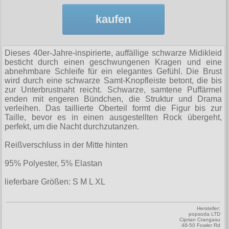
Zubehör
Männerhosen
M
Festivals
Ohrhänger
Warenkorb ( 0 | 0.00 € )
für die Beine
Verschiedenes
kaufen
Brandit
Männerjacken & Westen
L
Rune Charms
Wave Gotik Treffen
Social Media:
für die Haare
--------------
Burleska
Männermäntel
XL
M’era Luna Festival
Geldbörsen
Dieses 40er-Jahre-inspirierte, auffällige schwarze Midikleid
gesamt: 0.00 €
Collectif
Männershirts kurzam
XXL
besticht durch einen geschwungenen Kragen und eine
Amphi Festival
Gürtel
abnehmbare Schleife für ein elegantes Gefühl. Die Brust
Cup Cake Cult
Männershirts langarm
XXXL
Kleidung
wird durch eine schwarze Samt-Knopfleiste betont, die bis
Halsbänder
zur Unterbrustnaht reicht. Schwarze, samtene Puffärmel
Dead Threads
Mittelalter
XXXXL
enden mit engeren Bündchen, die Struktur und Drama
Bademoden
Handschuhe
verleihen. Das taillierte Oberteil formt die Figur bis zur
Dracula Clothing
XXXXXL
Taille, bevor es in einen ausgestellten Rock übergeht,
Bauchtaschen
Mützen
perfekt, um die Nacht durchzutanzen.
Hellbunny
XXXXXXL
Jogginghosen
Stiefelbänder
Reißverschluss in der Mitte hinten
Jawbreaker
Outdoorbekleidung
Taschen
95% Polyester, 5% Elastan
Miltec
Petticoats
Tücher
lieferbare Größen: S M L XL
Necessary Evil
Poloshirts
Verschiedenes
Pentagramme
Hersteller:
T-Shirts
popsoda LTD
Phaze
Ciprian Crangasu
48-50 Fowler Rd
Begriffe