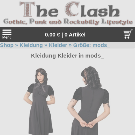
0.00 € | 0 Artikel
Shop
»
Kleidung
»
Kleider
» Größe:
mods_
Suche
Kleidung Kleider in mods_
Sprache:
Angebote
Sonderangebote
Kleidung/Gothic
Geschenketipps
alle Artikel
Punkrock
Gratis
Girlblusen
alle Artikel