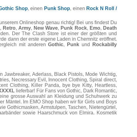
Gothic Shop
, einen
Punk Shop
, einen
Rock N Roll /
 unserem Onlineshop genau richtig! Bei uns findest Du
,
Retro
,
Army
,
New Wave
,
Punk Rock
,
Emo
,
Death
nden. Der The Clash Store ist einer der größten und
rde dann der erste eigene Laden in Chemnitz eröffnet.
Vergleich mit anderen
Gothic
,
Punk
und
Rockabilly
Jawbreaker, Aderlass, Black Pistols, Mode Wichtig,
es, Necressary Evil, Innocent Clothing, Spiral direct,
t Clothing, Killer Panda, bye bye Kitty, Heartless,
XXXXL
lieferbar! Für Fans von Gothic, Dark Romantic,
r eine grosse Auswahl an Kleidung und Schuhwerk zu
der Mäntel. Im EMO Shop haben wir für Girls und Boys
wie Gothicmasken, Armstulpen, Taschen, Nietengürtel,
 Haarbänder sowie Haarschmuck von Elmira. Kosmetik