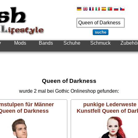
suche
y
Mods
Bands
Schuhe
Schmuck
Zubehö
Folgt 
Queen of Darkness
wurde 2 mal bei Gothic Onlineshop gefunden:
mstulpen für Männer
punkige Lederweste 
Queen of Darkness
Kunstfell Queen of Da