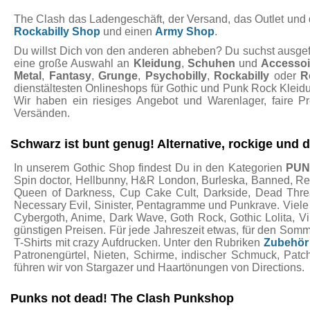
The Clash das Ladengeschäft, der Versand, das Outlet und de
Rockabilly Shop
und einen
Army Shop
.
Du willst Dich von den anderen abheben? Du suchst ausgefal
eine große Auswahl an
Kleidung
,
Schuhen
und
Accessoi
Metal
,
Fantasy
,
Grunge
,
Psychobilly
,
Rockabilly
oder
R
dienstältesten Onlineshops für Gothic und Punk Rock Kleidu
Wir haben ein riesiges Angebot und Warenlager, faire P
Versänden.
Schwarz ist bunt genug! Alternative, rockige und
In unserem Gothic Shop findest Du in den Kategorien
PU
Spin doctor, Hellbunny, H&R London, Burleska, Banned, Restyl
Queen of Darkness, Cup Cake Cult, Darkside, Dead Threads
Necessary Evil, Sinister, Pentagramme und Punkrave. Viel
Cybergoth, Anime, Dark Wave, Goth Rock, Gothic Lolita, 
günstigen Preisen. Für jede Jahreszeit etwas, für den Som
T-Shirts mit crazy Aufdrucken. Unter den Rubriken
Zubehör
Patronengürtel, Nieten, Schirme, indischer Schmuck, Pat
führen wir von Stargazer und Haartönungen von Directions.
Punks not dead! The Clash Punkshop