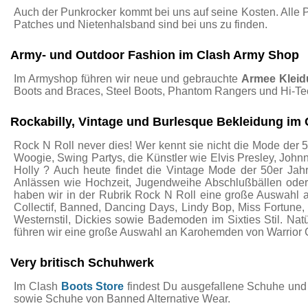
Auch der Punkrocker kommt bei uns auf seine Kosten. Alle 
Patches und Nietenhalsband sind bei uns zu finden.
Army- und Outdoor Fashion im Clash Army Shop
Im Armyshop führen wir neue und gebrauchte
Armee Klei
Boots and Braces, Steel Boots, Phantom Rangers und Hi-Te
Rockabilly, Vintage und Burlesque Bekleidung im 
Rock N Roll never dies! Wer kennt sie nicht die Mode der 5
Woogie, Swing Partys, die Künstler wie Elvis Presley, John
Holly ? Auch heute findet die Vintage Mode der 50er Jah
Anlässen wie Hochzeit, Jugendweihe Abschlußbällen ode
haben wir in der Rubrik Rock N Roll eine große Auswahl 
Collectif, Banned, Dancing Days, Lindy Bop, Miss Fortune
Westernstil, Dickies sowie Bademoden im Sixties Stil. Nat
führen wir eine große Auswahl an Karohemden von Warrior 
Very britisch Schuhwerk
Im Clash
Boots Store
findest Du ausgefallene Schuhe und 
sowie Schuhe von Banned Alternative Wear.