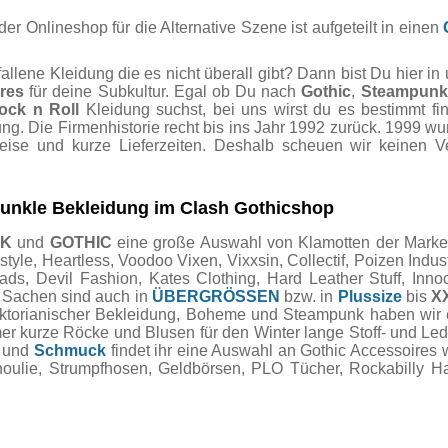
r Onlineshop für die Alternative Szene ist aufgeteilt in einen
lene Kleidung die es nicht überall gibt? Dann bist Du hier in
res
für deine Subkultur. Egal ob Du nach
Gothic
,
Steampunk
ock n Roll
Kleidung suchst, bei uns wirst du es bestimmt fi
ng. Die Firmenhistorie recht bis ins Jahr 1992 zurück. 1999 wu
reise und kurze Lieferzeiten. Deshalb scheuen wir keinen 
 dunkle Bekleidung im Clash Gothicshop
NK
und
GOTHIC
eine große Auswahl von Klamotten der Marken 
e, Heartless, Voodoo Vixen, Vixxsin, Collectif, Poizen Industri
, Devil Fashion, Kates Clothing, Hard Leather Stuff, Innocen
e Sachen sind auch in
ÜBERGRÖSSEN
bzw. in
Plussize
bis
X
Viktorianischer Bekleidung, Boheme und Steampunk haben wi
mer kurze Röcke und Blusen für den Winter lange Stoff- und Le
und
Schmuck
findet ihr eine Auswahl an Gothic Accessoires 
choulie, Strumpfhosen, Geldbörsen, PLO Tücher, Rockabilly