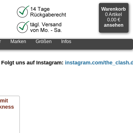
Warenkorb
0 Artikel
0.00 €
ansehen
r
Marken
Größen
Infos
uns auf Instagram:
instagram.com/the_clash.de
mit
rkness