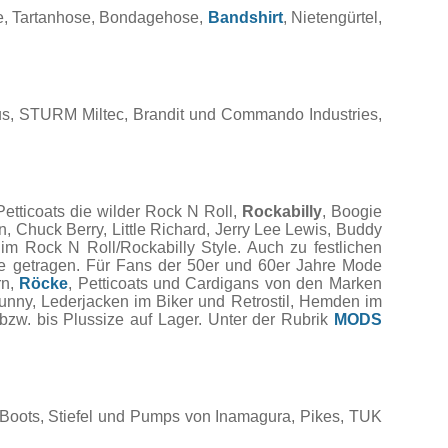
se, Tartanhose, Bondagehose,
Bandshirt
, Nietengürtel,
s, STURM Miltec, Brandit und Commando Industries,
etticoats die wilder Rock N Roll,
Rockabilly
, Boogie
, Chuck Berry, Little Richard, Jerry Lee Lewis, Buddy
im Rock N Roll/Rockabilly Style. Auch zu festlichen
re getragen. Für Fans der 50er und 60er Jahre Mode
rn,
Röcke
, Petticoats und Cardigans von den Marken
unny, Lederjacken im Biker und Retrostil, Hemden im
bzw. bis Plussize auf Lager. Unter der Rubrik
MODS
 Boots, Stiefel und Pumps von Inamagura, Pikes, TUK