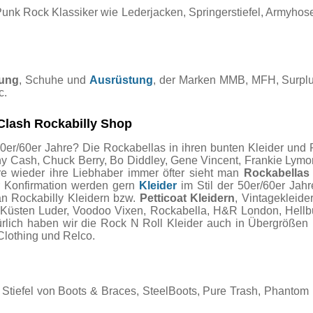
Punk Rock Klassiker wie Lederjacken, Springerstiefel, Armyho
dung
, Schuhe und
Ausrüstung
, der Marken MMB, MFH, Surplu
c.
Clash Rockabilly Shop
0er/60er Jahre? Die Rockabellas in ihren bunten Kleider und P
ny Cash, Chuck Berry, Bo Diddley, Gene Vincent, Frankie Lymon
re wieder ihre Liebhaber immer öfter sieht man
Rockabellas
r Konfirmation werden gern
Kleider
im Stil der 50er/60er Jah
an Rockabilly Kleidern bzw.
Petticoat Kleidern
, Vintagekleide
, Küsten Luder, Voodoo Vixen, Rockabella, H&R London, Hellb
ürlich haben wir die Rock N Roll Kleider auch in Übergrößen 
Clothing und Relco.
Stiefel von Boots & Braces, SteelBoots, Pure Trash, Phantom