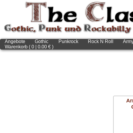
Angebote
Gothic
Punkrock
Rock N Roll
Arm
Warenkorb ( 0 | 0.00 € )
Ar