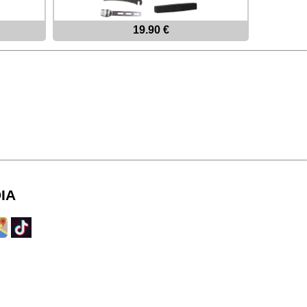
19.90 €
IA