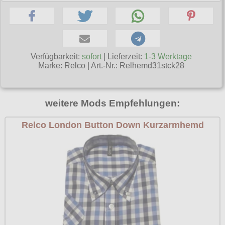
Poizen Industries
Gothic Shop
Queen of Darkness
Hot Rod
Relco
Verfügbarkeit:
sofort
| Lieferzeit:
1-3 Werktage
Punkrock
Restyle
Marke:
Relco
|
Art.-Nr.: Relhemd31stck28
Rockabilly
Rockabella
Mods
Sinister
weitere Mods Empfehlungen:
Spin Doctor
Relco London Button Down Kurzarmhemd
Surplus
Vixxsin
Voodoo Vixen
Warrior Clothing