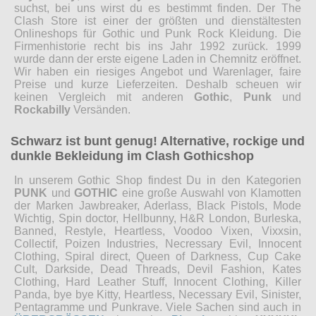
suchst, bei uns wirst du es bestimmt finden. Der The
Clash Store ist einer der größten und dienstältesten
Onlineshops für Gothic und Punk Rock Kleidung. Die
Firmenhistorie recht bis ins Jahr 1992 zurück. 1999
wurde dann der erste eigene Laden in Chemnitz eröffnet.
Wir haben ein riesiges Angebot und Warenlager, faire
Preise und kurze Lieferzeiten. Deshalb scheuen wir
keinen Vergleich mit anderen
Gothic
,
Punk
und
Rockabilly
Versänden.
Schwarz ist bunt genug! Alternative, rockige und
dunkle Bekleidung im Clash Gothicshop
In unserem Gothic Shop findest Du in den Kategorien
PUNK
und
GOTHIC
eine große Auswahl von Klamotten
der Marken Jawbreaker, Aderlass, Black Pistols, Mode
Wichtig, Spin doctor, Hellbunny, H&R London, Burleska,
Banned, Restyle, Heartless, Voodoo Vixen, Vixxsin,
Collectif, Poizen Industries, Necressary Evil, Innocent
Clothing, Spiral direct, Queen of Darkness, Cup Cake
Cult, Darkside, Dead Threads, Devil Fashion, Kates
Clothing, Hard Leather Stuff, Innocent Clothing, Killer
Panda, bye bye Kitty, Heartless, Necessary Evil, Sinister,
Pentagramme und Punkrave. Viele Sachen sind auch in