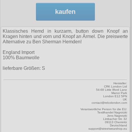
Zubehör
Männerhosen
M
Festivals
Ohrhänger
Warenkorb ( 0 | 0.00 € )
für die Beine
Verschiedenes
kaufen
Brandit
Männerjacken & Westen
L
Rune Charms
Wave Gotik Treffen
Social Media:
für die Haare
--------------
Burleska
Männermäntel
XL
M’era Luna Festival
Geldbörsen
gesamt: 0.00 €
Klassisches Hemd in kurzarm, button down Knopf an
Collectif
Männershirts kurzam
XXL
Kragen hinten und vorn und Knopf an Ärmel. Die preiswerte
Amphi Festival
Gürtel
Alternative zu Ben Sherman Hemden!
Cup Cake Cult
Männershirts langarm
XXXL
Kleidung
Halsbänder
England Import
Dead Threads
Mittelalter
XXXXL
100% Baumwolle
Bademoden
Handschuhe
Dracula Clothing
XXXXXL
lieferbare Größen: S
Bauchtaschen
Mützen
Hellbunny
XXXXXXL
Jogginghosen
Stiefelbänder
Hersteller:
Jawbreaker
CRK London Ltd
54-68 Little Ilford Lane
Outdoorbekleidung
Taschen
Manor Park
Miltec
London E12 5PN
UK
Petticoats
Tücher
contact@relcolondon.com
Necessary Evil
Verantwortliche Person für die EU:
Poloshirts
Verschiedenes
Textilhandel Nagrotzki
Pentagramme
Jens Nagrotzki
Limbacher Str. 32
T-Shirts
09113 Chemnitz
Deutschland
Phaze
support@streetwearshop.eu
Begriffe