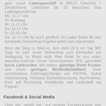
gern unser
Ladengeschäft
in 09113 Chemnitz /
Deutschland, Limbacher Str. 32 besuchen. Das
Ladengeschäft hat
Mo: 11-17 Uhr
Di: Ruhetag
Mi: 11-17 Uhr
Do: 11-17 Uhr
Fr: 11-18 Uhr
Sa: 11-13 Uhr für euch geöffnet. Im Laden findet Ihr das
komplette Onlineshop Angebot sofort zum mitnehmen.
Wem der Weg zu Weit ist, dem steht 24 h am Tag 365
Tage im Jahr unser Onlineshop zum Einkaufen zur
Verfügung. Im World wide Web findet Ihr uns unter:
www.the-clash.de Unser Servicepartner DHL garantiert
kurze Lieferzeiten
. Wir bieten:
günstige Porto Kosten
und einen
geringen Mindestbestellwert
. Viele
verschiedene Zahlmöglichkeiten wie PAYPAL, Sofort
Überweisung, Vorkasse Banküberweisung, Nachnahme,
Kauf auf Rechnung, Kreditkarte und Lastschrift via
Paypal+.
Facebook & Social Media
Über ein „gefällt mir“ auf unserer Facebookseite von