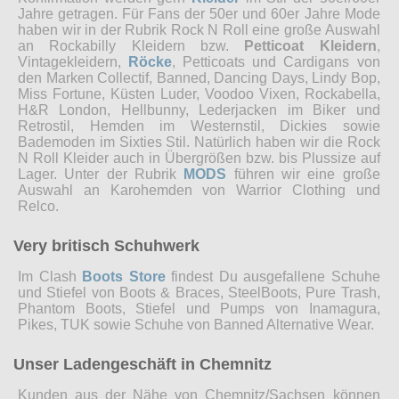
Jahre getragen. Für Fans der 50er und 60er Jahre Mode
haben wir in der Rubrik Rock N Roll eine große Auswahl
an Rockabilly Kleidern bzw.
Petticoat Kleidern
,
Vintagekleidern,
Röcke
, Petticoats und Cardigans von
den Marken Collectif, Banned, Dancing Days, Lindy Bop,
Miss Fortune, Küsten Luder, Voodoo Vixen, Rockabella,
H&R London, Hellbunny, Lederjacken im Biker und
Retrostil, Hemden im Westernstil, Dickies sowie
Bademoden im Sixties Stil. Natürlich haben wir die Rock
N Roll Kleider auch in Übergrößen bzw. bis Plussize auf
Lager. Unter der Rubrik
MODS
führen wir eine große
Auswahl an Karohemden von Warrior Clothing und
Relco.
Very britisch Schuhwerk
Im Clash
Boots Store
findest Du ausgefallene Schuhe
und Stiefel von Boots & Braces, SteelBoots, Pure Trash,
Phantom Boots, Stiefel und Pumps von Inamagura,
Pikes, TUK sowie Schuhe von Banned Alternative Wear.
Unser Ladengeschäft in Chemnitz
Kunden aus der Nähe von Chemnitz/Sachsen können