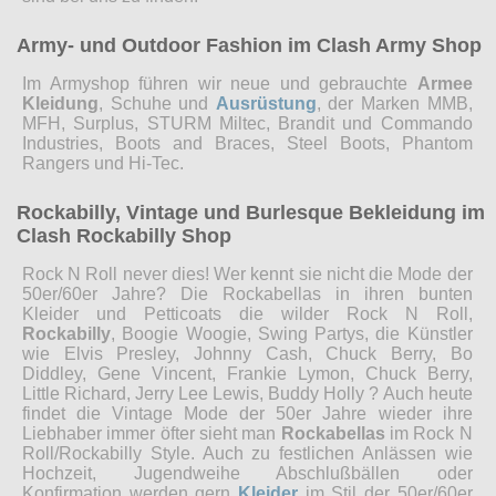
Army- und Outdoor Fashion im Clash Army Shop
Im Armyshop führen wir neue und gebrauchte
Armee
Kleidung
, Schuhe und
Ausrüstung
, der Marken MMB,
MFH, Surplus, STURM Miltec, Brandit und Commando
Industries, Boots and Braces, Steel Boots, Phantom
Rangers und Hi-Tec.
Rockabilly, Vintage und Burlesque Bekleidung im
Clash Rockabilly Shop
Rock N Roll never dies! Wer kennt sie nicht die Mode der
50er/60er Jahre? Die Rockabellas in ihren bunten
Kleider und Petticoats die wilder Rock N Roll,
Rockabilly
, Boogie Woogie, Swing Partys, die Künstler
wie Elvis Presley, Johnny Cash, Chuck Berry, Bo
Diddley, Gene Vincent, Frankie Lymon, Chuck Berry,
Little Richard, Jerry Lee Lewis, Buddy Holly ? Auch heute
findet die Vintage Mode der 50er Jahre wieder ihre
Liebhaber immer öfter sieht man
Rockabellas
im Rock N
Roll/Rockabilly Style. Auch zu festlichen Anlässen wie
Hochzeit, Jugendweihe Abschlußbällen oder
Konfirmation werden gern
Kleider
im Stil der 50er/60er