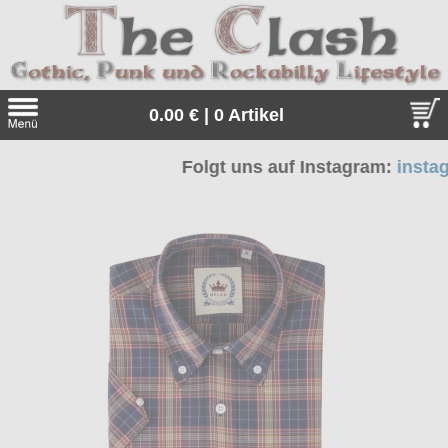
0.00 € | 0 Artikel
Folgt uns auf Instagram:
instagra
Suche
Sprache:
Angebote
Sonderangebote
Kleidung/Gothic
Geschenketipps
alle Artikel
Punkrock
Gratis
Girlblusen
alle Artikel