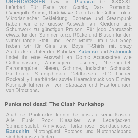
ÜBERGRÖSSEN
bzw. in
Plussize
bis
XXXXXL
lieferbar! Für Fans von Gothic, Dark Romantic,
Cybergoth, Anime, Dark Wave, Goth Rock, Gothic Lolita,
Viktorianischer Bekleidung, Boheme und Steampunk
haben wir eine grosse Auswahl an Kleidung und
Schuhwerk zu günstigen Preisen. Für jede Jahreszeit
etwas, für den Sommer kurze Röcke und Blusen für den
Winter lange Stoff- und Leder Mäntel. Im EMO Shop
haben wir für Girls und Boys T-Shirts mit crazy
Aufdrucken. Unter den Rubriken
Zubehör
und
Schmuck
findet ihr eine Auswahl an Gothic Accessoires wie
Gothicmasken, Armstulpen, Taschen, Nietengürtel,
Patronengürtel, Nieten, Schirme, indischer Schmuck,
Patchoulie, Strumpfhosen, Geldbörsen, PLO Tücher,
Rockabilly Haarbänder sowie Haarschmuck von Elmira.
Kosmetik führen wir von Stargazer und Haartönungen
von Directions.
Punks not dead! The Clash Punkshop
Auch der Punkrocker kommt bei uns auf seine Kosten.
Alle Punk Rock Klassiker wie Lederjacken,
Springerstiefel, Armyhose, Tartanhose, Bondagehose,
Bandshirt
, Nietengürtel, Patches und Nietenhalsband
sind bei uns zu finden.