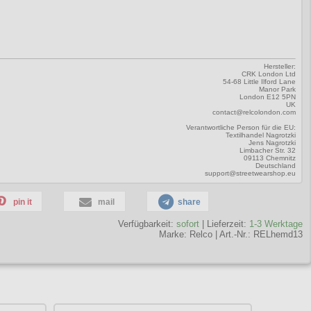
Hersteller:
CRK London Ltd
54-68 Little Ilford Lane
Manor Park
London E12 5PN
UK
contact@relcolondon.com
Verantwortliche Person für die EU:
Textilhandel Nagrotzki
Jens Nagrotzki
Limbacher Str. 32
09113 Chemnitz
Deutschland
support@streetwearshop.eu
pin it
mail
share
Verfügbarkeit:
sofort
| Lieferzeit:
1-3 Werktage
Marke:
Relco
|
Art.-Nr.: RELhemd13