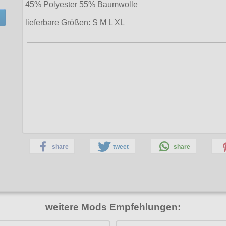
45% Polyester 55% Baumwolle
lieferbare Größen: S M L XL
share
tweet
share
weitere Mods Empfehlungen: