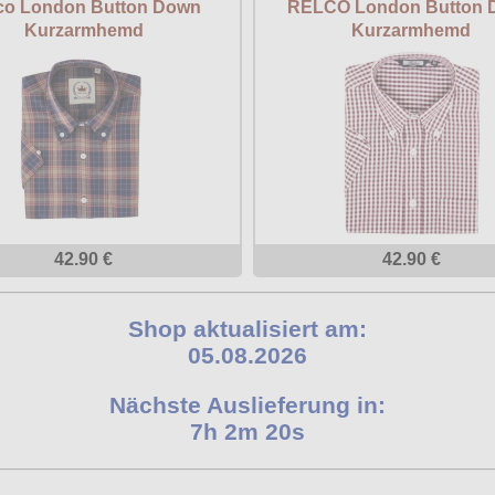
co London Button Down
RELCO London Button 
Kurzarmhemd
Kurzarmhemd
42.90 €
42.90 €
Shop aktualisiert am:
05.08.2026
Nächste Auslieferung in:
7h 2m 19s