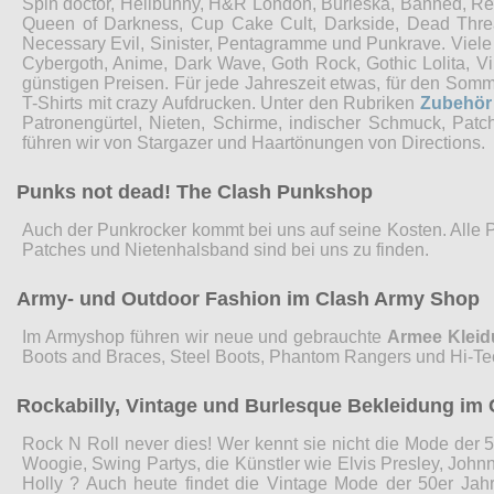
Spin doctor, Hellbunny, H&R London, Burleska, Banned, Restyl
Queen of Darkness, Cup Cake Cult, Darkside, Dead Threads
Necessary Evil, Sinister, Pentagramme und Punkrave. Viel
Cybergoth, Anime, Dark Wave, Goth Rock, Gothic Lolita, 
günstigen Preisen. Für jede Jahreszeit etwas, für den Som
T-Shirts mit crazy Aufdrucken. Unter den Rubriken
Zubehör
Patronengürtel, Nieten, Schirme, indischer Schmuck, Pat
führen wir von Stargazer und Haartönungen von Directions.
Punks not dead! The Clash Punkshop
Auch der Punkrocker kommt bei uns auf seine Kosten. Alle 
Patches und Nietenhalsband sind bei uns zu finden.
Army- und Outdoor Fashion im Clash Army Shop
Im Armyshop führen wir neue und gebrauchte
Armee Klei
Boots and Braces, Steel Boots, Phantom Rangers und Hi-Te
Rockabilly, Vintage und Burlesque Bekleidung im 
Rock N Roll never dies! Wer kennt sie nicht die Mode der 5
Woogie, Swing Partys, die Künstler wie Elvis Presley, John
Holly ? Auch heute findet die Vintage Mode der 50er Jah