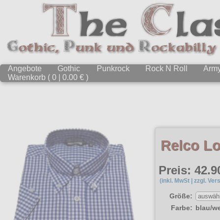
Angebote
Gothic
Punkrock
Rock N Roll
Arm
Warenkorb ( 0 | 0.00 € )
Relco L
Preis: 42.9
(inkl. MwSt | zzgl. Ver
Größe:
Farbe:
blau/w