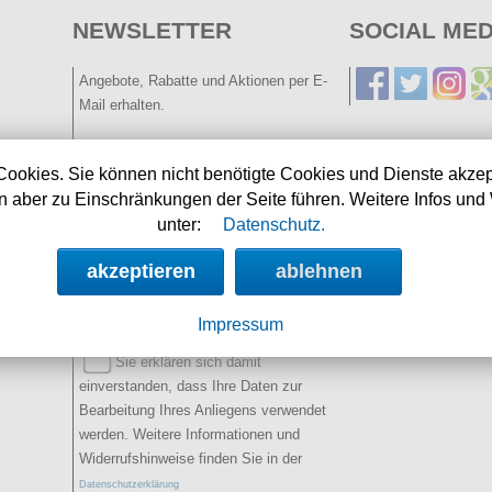
NEWSLETTER
SOCIAL MED
Angebote, Rabatte und Aktionen per E-
Mail erhalten.
E-Mail:
Cookies. Sie können nicht benötigte Cookies und Dienste akzep
 aber zu Einschränkungen der Seite führen. Weitere Infos und 
Name:
(optional)
unter:
Datenschutz.
Spamschutz:
akzeptieren
ablehnen
(Ergebnis
eintragen)
2+5=
Impressum
Sie erklären sich damit
einverstanden, dass Ihre Daten zur
Bearbeitung Ihres Anliegens verwendet
werden. Weitere Informationen und
Widerrufshinweise finden Sie in der
Datenschutzerklärung