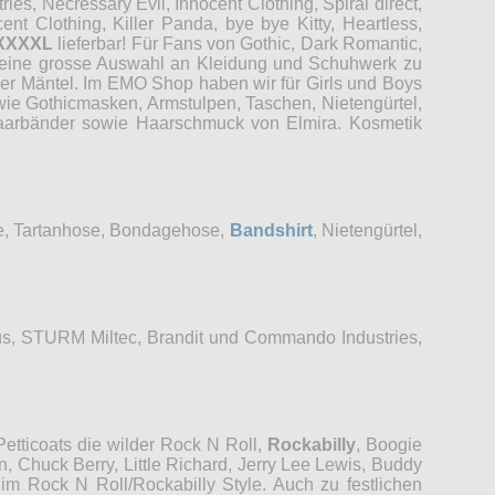
es, Necressary Evil, Innocent Clothing, Spiral direct,
t Clothing, Killer Panda, bye bye Kitty, Heartless,
XXXXL
lieferbar! Für Fans von Gothic, Dark Romantic,
r eine grosse Auswahl an Kleidung und Schuhwerk zu
der Mäntel. Im EMO Shop haben wir für Girls und Boys
wie Gothicmasken, Armstulpen, Taschen, Nietengürtel,
 Haarbänder sowie Haarschmuck von Elmira. Kosmetik
se, Tartanhose, Bondagehose,
Bandshirt
, Nietengürtel,
s, STURM Miltec, Brandit und Commando Industries,
etticoats die wilder Rock N Roll,
Rockabilly
, Boogie
, Chuck Berry, Little Richard, Jerry Lee Lewis, Buddy
im Rock N Roll/Rockabilly Style. Auch zu festlichen