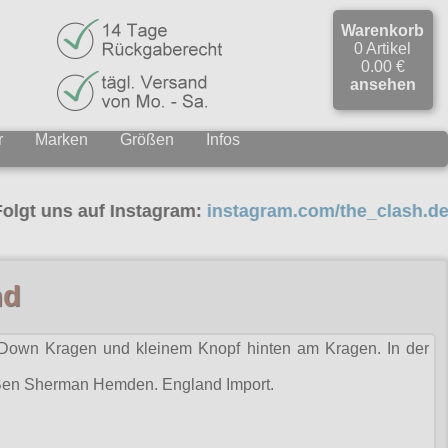
Warenkorb
0 Artikel
0.00 €
ansehen
r
Marken
Größen
Infos
s auf Instagram:
instagram.com/the_clash.de
md
Down Kragen und kleinem Knopf hinten am Kragen. In der
u Ben Sherman Hemden. England Import.