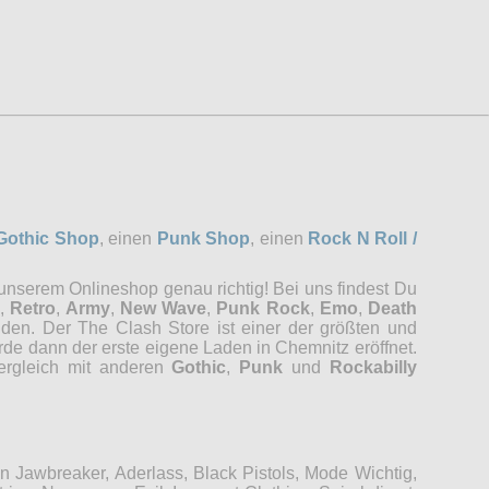
Gothic Shop
, einen
Punk Shop
, einen
Rock N Roll /
 unserem Onlineshop genau richtig! Bei uns findest Du
,
Retro
,
Army
,
New Wave
,
Punk Rock
,
Emo
,
Death
nden. Der The Clash Store ist einer der größten und
rde dann der erste eigene Laden in Chemnitz eröffnet.
Vergleich mit anderen
Gothic
,
Punk
und
Rockabilly
Jawbreaker, Aderlass, Black Pistols, Mode Wichtig,