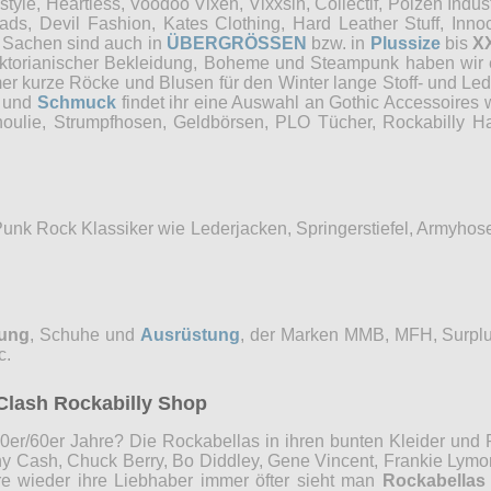
e, Heartless, Voodoo Vixen, Vixxsin, Collectif, Poizen Industri
, Devil Fashion, Kates Clothing, Hard Leather Stuff, Innocen
e Sachen sind auch in
ÜBERGRÖSSEN
bzw. in
Plussize
bis
X
Viktorianischer Bekleidung, Boheme und Steampunk haben wi
mer kurze Röcke und Blusen für den Winter lange Stoff- und Le
und
Schmuck
findet ihr eine Auswahl an Gothic Accessoires 
choulie, Strumpfhosen, Geldbörsen, PLO Tücher, Rockabilly
Punk Rock Klassiker wie Lederjacken, Springerstiefel, Armyho
dung
, Schuhe und
Ausrüstung
, der Marken MMB, MFH, Surplu
c.
Clash Rockabilly Shop
0er/60er Jahre? Die Rockabellas in ihren bunten Kleider und P
ny Cash, Chuck Berry, Bo Diddley, Gene Vincent, Frankie Lymon
re wieder ihre Liebhaber immer öfter sieht man
Rockabellas