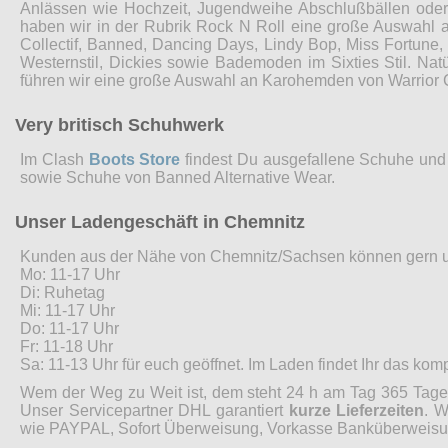
Anlässen wie Hochzeit, Jugendweihe Abschlußbällen ode
haben wir in der Rubrik Rock N Roll eine große Auswahl 
Collectif, Banned, Dancing Days, Lindy Bop, Miss Fortune
Westernstil, Dickies sowie Bademoden im Sixties Stil. Nat
führen wir eine große Auswahl an Karohemden von Warrior 
Very britisch Schuhwerk
Im Clash
Boots Store
findest Du ausgefallene Schuhe und 
sowie Schuhe von Banned Alternative Wear.
Unser Ladengeschäft in Chemnitz
Kunden aus der Nähe von Chemnitz/Sachsen können gern 
Mo: 11-17 Uhr
Di: Ruhetag
Mi: 11-17 Uhr
Do: 11-17 Uhr
Fr: 11-18 Uhr
Sa: 11-13 Uhr für euch geöffnet. Im Laden findet Ihr das ko
Wem der Weg zu Weit ist, dem steht 24 h am Tag 365 Tage 
Unser Servicepartner DHL garantiert
kurze Lieferzeiten
. W
wie PAYPAL, Sofort Überweisung, Vorkasse Banküberweisung