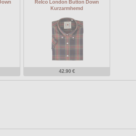
Down
Relco London Button Down
Kurzarmhemd
42.90 €