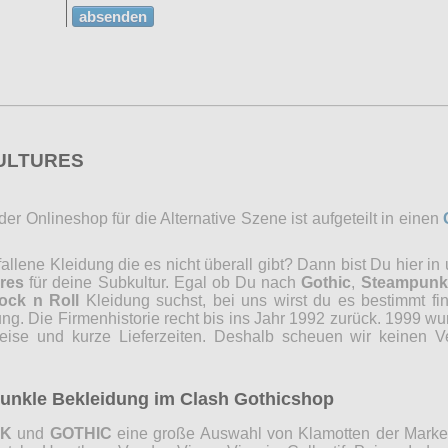
absenden
CULTURES
r Onlineshop für die Alternative Szene ist aufgeteilt in einen
lene Kleidung die es nicht überall gibt? Dann bist Du hier in
res
für deine Subkultur. Egal ob Du nach
Gothic
,
Steampunk
ock n Roll
Kleidung suchst, bei uns wirst du es bestimmt fi
ng. Die Firmenhistorie recht bis ins Jahr 1992 zurück. 1999 wu
reise und kurze Lieferzeiten. Deshalb scheuen wir keinen 
 dunkle Bekleidung im Clash Gothicshop
NK
und
GOTHIC
eine große Auswahl von Klamotten der Marken 