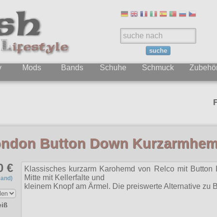
suche
y
Mods
Bands
Schuhe
Schmuck
Zubehö
Folgt un
ondon Button Down Kurzarmhe
0 €
Klassisches kurzarm Karohemd von Relco mit Button 
Mitte mit Kellerfalte und
sand)
kleinem Knopf am Ärmel. Die preiswerte Alternative z
eiß