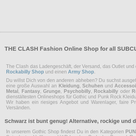
THE CLASH Fashion Online Shop for all SUB
The Clash das Ladengeschäft, der Versand, das Outlet und de
Rockabilly Shop
und einen
Army Shop
.
Du willst Dich von den anderen abheben? Du suchst ausgefal
eine große Auswahl an
Kleidung
,
Schuhen
und
Accessoi
Metal
,
Fantasy
,
Grunge
,
Psychobilly
,
Rockabilly
oder
R
dienstältesten Onlineshops für Gothic und Punk Rock Kleidu
Wir haben ein riesiges Angebot und Warenlager, faire P
Versänden.
Schwarz ist bunt genug! Alternative, rockige und
In unserem Gothic Shop findest Du in den Kategorien
PU