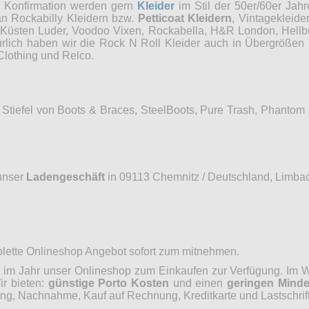
r Konfirmation werden gern
Kleider
im Stil der 50er/60er Jah
an Rockabilly Kleidern bzw.
Petticoat Kleidern
, Vintagekleide
, Küsten Luder, Voodoo Vixen, Rockabella, H&R London, Hellb
ürlich haben wir die Rock N Roll Kleider auch in Übergrößen 
Clothing und Relco.
Stiefel von Boots & Braces, SteelBoots, Pure Trash, Phantom
unser
Ladengeschäft
in 09113 Chemnitz / Deutschland, Limbac
mplette Onlineshop Angebot sofort zum mitnehmen.
im Jahr unser Onlineshop zum Einkaufen zur Verfügung. Im Wo
ir bieten:
günstige Porto Kosten
und einen
geringen Minde
, Nachnahme, Kauf auf Rechnung, Kreditkarte und Lastschrift