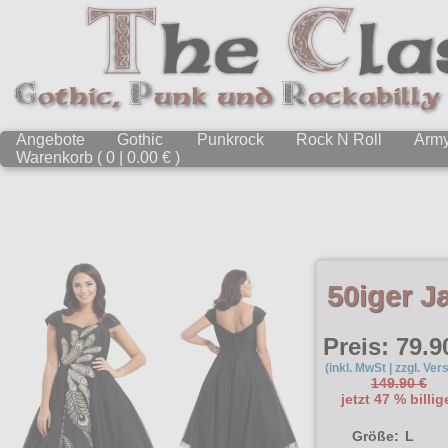
Angebote
Gothic
Punkrock
Rock N Roll
Arm
Warenkorb ( 0 | 0.00 € )
50iger J
Preis: 79.9
(inkl. MwSt | zzgl. Ver
149.90 €
jetzt 47 % billig
Größe:
L