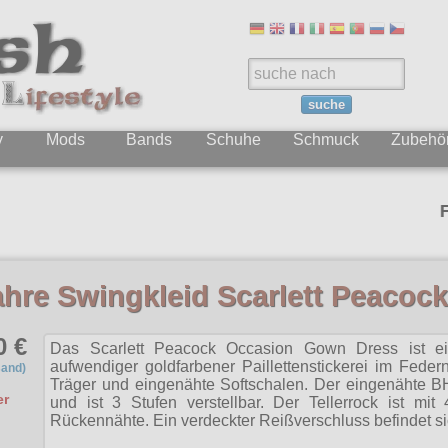
suche
y
Mods
Bands
Schuhe
Schmuck
Zubehö
Folgt u
ahre Swingkleid Scarlett Peacoc
0 €
Das Scarlett Peacock Occasion Gown Dress ist ei
aufwendiger goldfarbener Paillettenstickerei im Feder
sand)
Träger und eingenähte Softschalen. Der eingenähte B
er
und ist 3 Stufen verstellbar. Der Tellerrock ist mit
Rückennähte. Ein verdeckter Reißverschluss befindet si