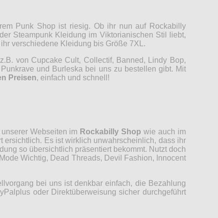
em Punk Shop ist riesig. Ob ihr nun auf Rockabilly
r Steampunk Kleidung im Viktorianischen Stil liebt,
t ihr verschiedene Kleidung bis Größe 7XL.
z.B. von Cupcake Cult, Collectif, Banned, Lindy Bop,
Punkrave und Burleska bei uns zu bestellen gibt. Mit
en Preisen
, einfach und schnell!
ut unserer Webseiten im
Rockabilly Shop
wie auch im
ersichtlich. Es ist wirklich unwahrscheinlich, dass ihr
ung so übersichtlich präsentiert bekommt. Nutzt doch
, Mode Wichtig, Dead Threads, Devil Fashion, Innocent
llvorgang bei uns ist denkbar einfach, die Bezahlung
Palplus oder Direktüberweisung sicher durchgeführt