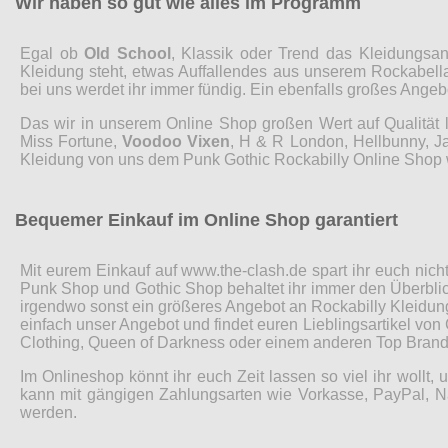
Wir haben so gut wie alles im Programm
Egal ob
Old School
, Klassik oder Trend das Kleidungsa
Kleidung steht, etwas Auffallendes aus unserem Rockabell
bei uns werdet ihr immer fündig. Ein ebenfalls großes Ange
Das wir in unserem Online Shop großen Wert auf Qualität l
Miss Fortune,
Voodoo Vixen
, H & R London, Hellbunny, Ja
Kleidung von uns dem Punk Gothic Rockabilly Online Shop w
Bequemer Einkauf im Online Shop garantiert
Mit eurem Einkauf auf www.the-clash.de spart ihr euch nich
Punk Shop und Gothic Shop behaltet ihr immer den Überblick. 
irgendwo sonst ein größeres Angebot an Rockabilly Kleidung
einfach unser Angebot und findet euren Lieblingsartikel von 
Clothing, Queen of Darkness oder einem anderen Top Brand
Im Onlineshop könnt ihr euch Zeit lassen so viel ihr wollt
kann mit gängigen Zahlungsarten wie Vorkasse, PayPal, N
werden.