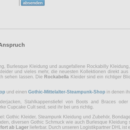
absenden
 Anspruch
ng, Burlesque Kleidung und ausgefallene Rockabilly Kleidung
eider und vieles mehr, die neuesten Kollektionen direkt aus
ich sehen lassen. Die
Rockabella
Kleider sind ein richtiger 
op
und einen
Gothic-Mittelalter-Steampunk-Shop
in denen ihr
erjacken, Stahlkappenstiefel von Boots and Braces oder 
 Cupcake Cult seid, seid ihr bei uns richtig.
iel: Gothic Kleider, Steampunk Kleidung und Zubehör, Bonda
n, diversen Gothic Schmuck wie auch Burlesque Kleidung sow
fort ab Lager
lieferbar. Durch unseren Logistikpartner DHL ist e