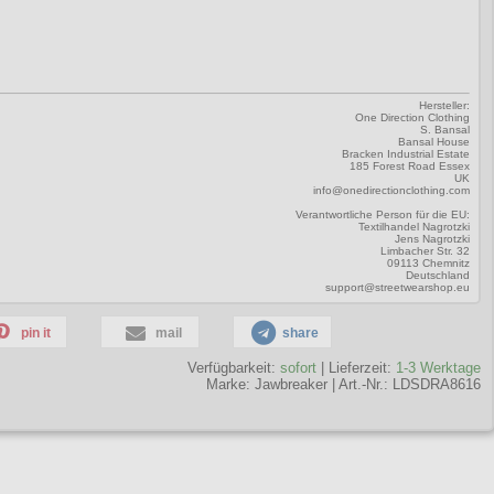
Hersteller:
One Direction Clothing
S. Bansal
Bansal House
Bracken Industrial Estate
185 Forest Road Essex
UK
info@onedirectionclothing.com
Verantwortliche Person für die EU:
Textilhandel Nagrotzki
Jens Nagrotzki
Limbacher Str. 32
09113 Chemnitz
Deutschland
support@streetwearshop.eu
pin it
mail
share
Verfügbarkeit:
sofort
| Lieferzeit:
1-3 Werktage
Marke:
Jawbreaker
|
Art.-Nr.: LDSDRA8616