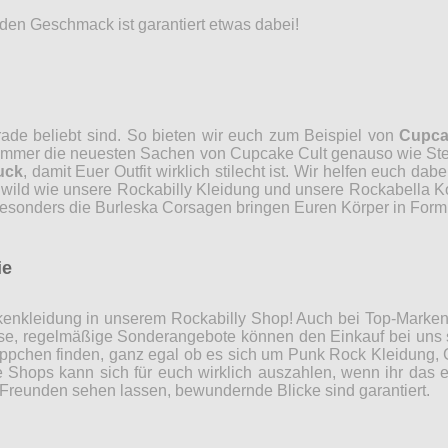
den Geschmack ist garantiert etwas dabei!
rade beliebt sind. So bieten wir euch zum Beispiel von
Cupca
r immer die neuesten Sachen von Cupcake Cult genauso wie Ste
uck
, damit Euer Outfit wirklich stilecht ist. Wir helfen euch da
 wild wie unsere Rockabilly Kleidung und unsere Rockabella Ko
besonders die Burleska Corsagen bringen Euren Körper in Form
ie
Markenkleidung in unserem Rockabilly Shop! Auch bei Top-Marke
ise, regelmäßige Sonderangebote können den Einkauf bei uns 
pchen finden, ganz egal ob es sich um Punk Rock Kleidung, 
 Shops kann sich für euch wirklich auszahlen, wenn ihr das 
 Freunden sehen lassen, bewundernde Blicke sind garantiert.