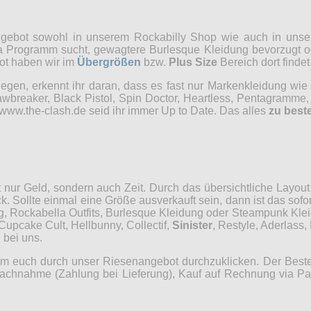
ngebot sowohl in unserem Rockabilly Shop wie auch in unser
a Programm sucht, gewagtere Burlesque Kleidung bevorzugt ode
bot haben wir im
Übergrößen
bzw.
Plus Size
Bereich dort finde
egen, erkennt ihr daran, dass es fast nur Markenkleidung wie 
wbreaker, Black Pistol, Spin Doctor, Heartless, Pentagramme, 
ww.the-clash.de seid ihr immer Up to Date. Das alles
zu best
t nur Geld, sondern auch Zeit. Durch das übersichtliche Layo
Sollte einmal eine Größe ausverkauft sein, dann ist das sofort 
, Rockabella Outfits, Burlesque Kleidung oder Steampunk Kleid
Cupcake Cult, Hellbunny, Collectif,
Sinister
, Restyle, Aderlass
 bei uns.
, um euch durch unser Riesenangebot durchzuklicken. Der Beste
achnahme (Zahlung bei Lieferung), Kauf auf Rechnung via Pay