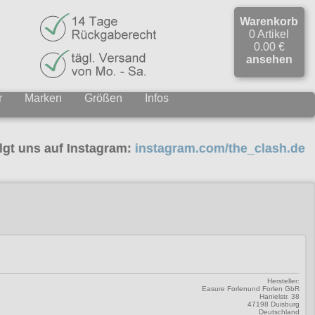
Warenkorb
0 Artikel
0.00 €
ansehen
r
Marken
Größen
Infos
 auf Instagram:
instagram.com/the_clash.de
Hersteller:
Easure Forlenund Forlen GbR
Hanielstr. 38
47198 Duisburg
Deutschland