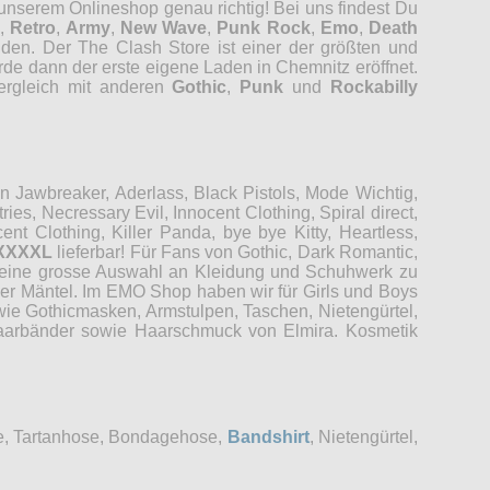
 unserem Onlineshop genau richtig! Bei uns findest Du
,
Retro
,
Army
,
New Wave
,
Punk Rock
,
Emo
,
Death
nden. Der The Clash Store ist einer der größten und
rde dann der erste eigene Laden in Chemnitz eröffnet.
Vergleich mit anderen
Gothic
,
Punk
und
Rockabilly
Jawbreaker, Aderlass, Black Pistols, Mode Wichtig,
es, Necressary Evil, Innocent Clothing, Spiral direct,
t Clothing, Killer Panda, bye bye Kitty, Heartless,
XXXXL
lieferbar! Für Fans von Gothic, Dark Romantic,
r eine grosse Auswahl an Kleidung und Schuhwerk zu
der Mäntel. Im EMO Shop haben wir für Girls und Boys
wie Gothicmasken, Armstulpen, Taschen, Nietengürtel,
 Haarbänder sowie Haarschmuck von Elmira. Kosmetik
se, Tartanhose, Bondagehose,
Bandshirt
, Nietengürtel,