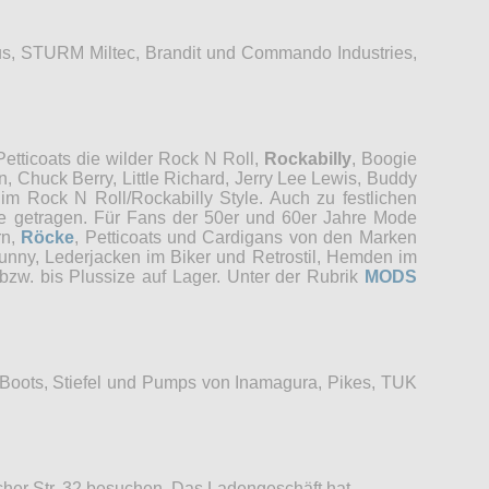
s, STURM Miltec, Brandit und Commando Industries,
etticoats die wilder Rock N Roll,
Rockabilly
, Boogie
, Chuck Berry, Little Richard, Jerry Lee Lewis, Buddy
im Rock N Roll/Rockabilly Style. Auch zu festlichen
re getragen. Für Fans der 50er und 60er Jahre Mode
rn,
Röcke
, Petticoats und Cardigans von den Marken
unny, Lederjacken im Biker und Retrostil, Hemden im
bzw. bis Plussize auf Lager. Unter der Rubrik
MODS
 Boots, Stiefel und Pumps von Inamagura, Pikes, TUK
her Str. 32 besuchen. Das Ladengeschäft hat