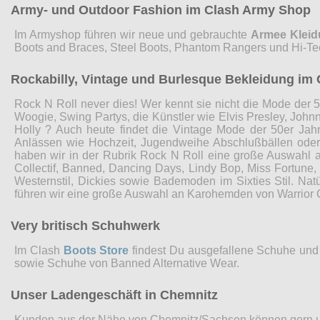
Army- und Outdoor Fashion im Clash Army Shop
Im Armyshop führen wir neue und gebrauchte
Armee Klei
Boots and Braces, Steel Boots, Phantom Rangers und Hi-Te
Rockabilly, Vintage und Burlesque Bekleidung im 
Rock N Roll never dies! Wer kennt sie nicht die Mode der 5
Woogie, Swing Partys, die Künstler wie Elvis Presley, John
Holly ? Auch heute findet die Vintage Mode der 50er Jah
Anlässen wie Hochzeit, Jugendweihe Abschlußbällen ode
haben wir in der Rubrik Rock N Roll eine große Auswahl 
Collectif, Banned, Dancing Days, Lindy Bop, Miss Fortune
Westernstil, Dickies sowie Bademoden im Sixties Stil. Nat
führen wir eine große Auswahl an Karohemden von Warrior 
Very britisch Schuhwerk
Im Clash
Boots Store
findest Du ausgefallene Schuhe und 
sowie Schuhe von Banned Alternative Wear.
Unser Ladengeschäft in Chemnitz
Kunden aus der Nähe von Chemnitz/Sachsen können gern 