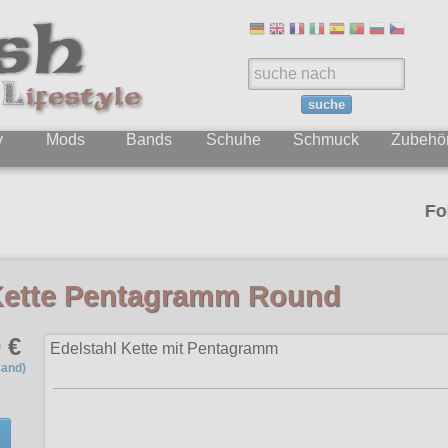
suche
y
Mods
Bands
Schuhe
Schmuck
Zubehö
Folgt uns
Kette Pentagramm Round
 €
Edelstahl Kette mit Pentagramm
sand)