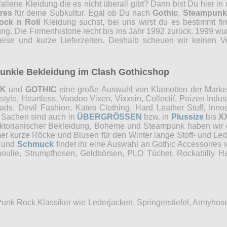
lene Kleidung die es nicht überall gibt? Dann bist Du hier in
res
für deine Subkultur. Egal ob Du nach
Gothic
,
Steampunk
ock n Roll
Kleidung suchst, bei uns wirst du es bestimmt fi
ng. Die Firmenhistorie recht bis ins Jahr 1992 zurück. 1999 wu
reise und kurze Lieferzeiten. Deshalb scheuen wir keinen 
 dunkle Bekleidung im Clash Gothicshop
NK
und
GOTHIC
eine große Auswahl von Klamotten der Marken 
e, Heartless, Voodoo Vixen, Vixxsin, Collectif, Poizen Industri
, Devil Fashion, Kates Clothing, Hard Leather Stuff, Innocen
e Sachen sind auch in
ÜBERGRÖSSEN
bzw. in
Plussize
bis
X
Viktorianischer Bekleidung, Boheme und Steampunk haben wi
mer kurze Röcke und Blusen für den Winter lange Stoff- und Le
und
Schmuck
findet ihr eine Auswahl an Gothic Accessoires 
choulie, Strumpfhosen, Geldbörsen, PLO Tücher, Rockabilly
Punk Rock Klassiker wie Lederjacken, Springerstiefel, Armyho