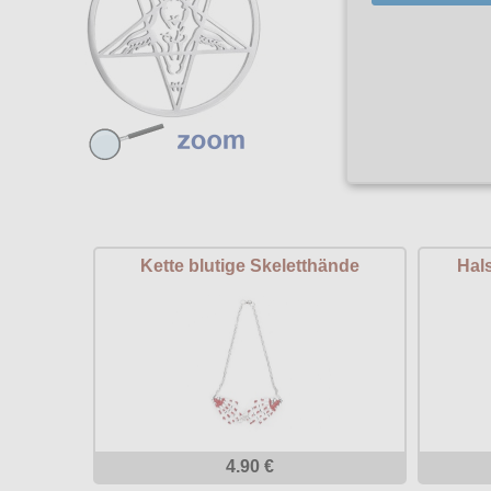
Kette blutige Skeletthände
Hal
4.90 €