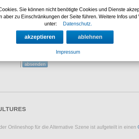
eintragen)
Cookies. Sie können nicht benötigte Cookies und Dienste akzep
2+5=
 aber zu Einschränkungen der Seite führen. Weitere Infos und 
Sie erklären sich damit
unter:
Datenschutz.
einverstanden, dass Ihre Daten zur
Bearbeitung Ihres Anliegens verwendet
akzeptieren
ablehnen
werden. Weitere Informationen und
Widerrufshinweise finden Sie in der
Impressum
Datenschutzerklärung
absenden
CULTURES
r Onlineshop für die Alternative Szene ist aufgeteilt in einen