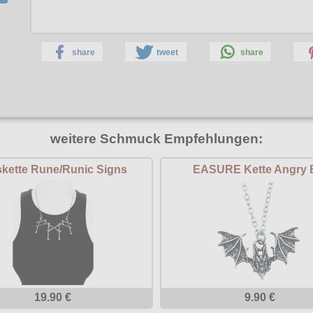
share
tweet
share
weitere Schmuck Empfehlungen:
skette Rune/Runic Signs
EASURE Kette Angry 
19.90 €
9.90 €