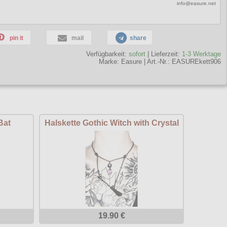
info@easure.net
pin it
mail
share
Verfügbarkeit:
sofort
| Lieferzeit:
1-3 Werktage
Marke:
Easure
|
Art.-Nr.: EASUREkett906
Bat
Halskette Gothic Witch with Crystal
19.90 €