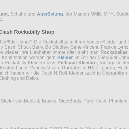
dung
, Schuhe und
Ausrüstung
, der Marken MMB, MFH, Surplu
c.
Clash Rockabilly Shop
0er/60er Jahre? Die Rockabellas in ihren bunten Kleider und P
ny Cash, Chuck Berry, Bo Diddley, Gene Vincent, Frankie Lymon
re wieder ihre Liebhaber immer öfter sieht man
Rockabellas
r Konfirmation werden gern
Kleider
im Stil der 50er/60er Jah
an Rockabilly Kleidern bzw.
Petticoat Kleidern
, Vintagekleide
, Küsten Luder, Voodoo Vixen, Rockabella, H&R London, Hellb
ürlich haben wir die Rock N Roll Kleider auch in Übergrößen 
Clothing und Relco.
Stiefel von Boots & Braces, SteelBoots, Pure Trash, Phantom
unser
Ladengeschäft
in 09113 Chemnitz / Deutschland, Limbac