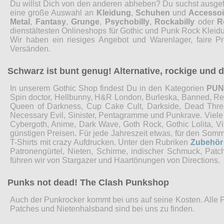
Du willst Dich von den anderen abheben? Du suchst ausgefal
eine große Auswahl an
Kleidung
,
Schuhen
und
Accessoi
Metal
,
Fantasy
,
Grunge
,
Psychobilly
,
Rockabilly
oder
R
dienstältesten Onlineshops für Gothic und Punk Rock Kleidu
Wir haben ein riesiges Angebot und Warenlager, faire P
Versänden.
Schwarz ist bunt genug! Alternative, rockige und
In unserem Gothic Shop findest Du in den Kategorien
PU
Spin doctor, Hellbunny, H&R London, Burleska, Banned, Restyl
Queen of Darkness, Cup Cake Cult, Darkside, Dead Threads
Necessary Evil, Sinister, Pentagramme und Punkrave. Viel
Cybergoth, Anime, Dark Wave, Goth Rock, Gothic Lolita, 
günstigen Preisen. Für jede Jahreszeit etwas, für den Som
T-Shirts mit crazy Aufdrucken. Unter den Rubriken
Zubehör
Patronengürtel, Nieten, Schirme, indischer Schmuck, Pat
führen wir von Stargazer und Haartönungen von Directions.
Punks not dead! The Clash Punkshop
Auch der Punkrocker kommt bei uns auf seine Kosten. Alle 
Patches und Nietenhalsband sind bei uns zu finden.