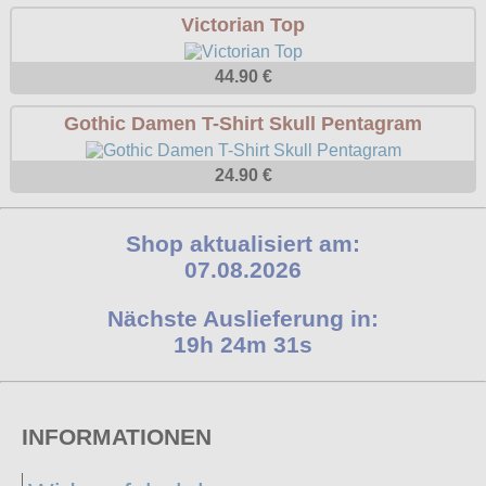
Punkrock
Victorian Top
Restyle
Rockabilly
Rockabella
44.90 €
Mods
Sinister
Gothic Damen T-Shirt Skull Pentagram
Spin Doctor
24.90 €
Surplus
Vixxsin
Shop aktualisiert am:
Voodoo Vixen
07.08.2026
Warrior Clothing
Nächste Auslieferung in:
19h 24m 31s
INFORMATIONEN