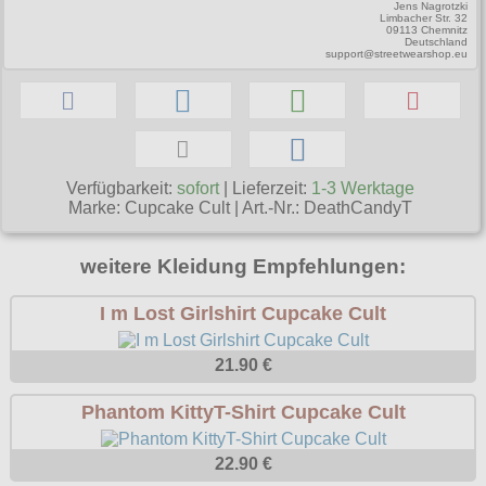
gesamt: 0.00 €
Collectif
Jens Nagrotzki
Männershirts kurzam
XXL
Limbacher Str. 32
Amphi Festival
Gürtel
09113 Chemnitz
Cup Cake Cult
Deutschland
Männershirts langarm
XXXL
Kleidung
support@streetwearshop.eu
Halsbänder
Dead Threads
Mittelalter
XXXXL
Bademoden
Handschuhe
Dracula Clothing
XXXXXL
Bauchtaschen
Mützen
Hellbunny
XXXXXXL
Jogginghosen
Stiefelbänder
Verfügbarkeit:
sofort
| Lieferzeit:
1-3 Werktage
Jawbreaker
Marke:
Cupcake Cult
|
Art.-Nr.: DeathCandyT
Outdoorbekleidung
Taschen
Miltec
Petticoats
weitere Kleidung Empfehlungen:
Tücher
Necessary Evil
Poloshirts
Verschiedenes
I m Lost Girlshirt Cupcake Cult
Pentagramme
T-Shirts
Phaze
21.90 €
Begriffe
Poizen Industries
Phantom KittyT-Shirt Cupcake Cult
Gothic Shop
Queen of Darkness
Hot Rod
22.90 €
Relco