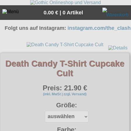
0.00 € | 0 Artikel
Folgt uns auf Instagram:
instagram.com/the_clash.
Suche
Sprache:
Angebote
Death Candy T-Shirt Cupcake
Cult
Sonderangebote
Kleidung/Gothic
Geschenketipps
Preis: 21.90 €
alle Artikel
Punkrock
Gratis
(inkl. MwSt | zzgl. Versand)
Girlblusen
alle Artikel
Rock N Roll
Größe:
Übergrößen
Girlhosen & Leggings
Girlshirts
alle Artikel
Army
News
Girljacken
Hosen
Bademoden
alle Artikel
Farbe:
Girlmäntel
Mods