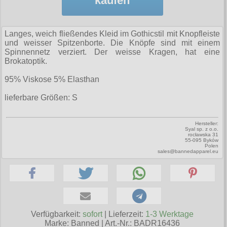
kaufen
Zubehör
Männerhosen
M
Festivals
Ohrhänger
Warenkorb ( 0 | 0.00 € )
für die Beine
Verschiedenes
Brandit
Männerjacken & Westen
L
Rune Charms
Wave Gotik Treffen
Social Media:
für die Haare
Langes, weich fließendes Kleid im Gothicstil mit Knopfleiste
--------------
Burleska
Männermäntel
XL
und weisser Spitzenborte. Die Knöpfe sind mit einem
M’era Luna Festival
Geldbörsen
Spinnennetz verziert. Der weisse Kragen, hat eine
gesamt: 0.00 €
Collectif
Männershirts kurzam
XXL
Brokatoptik.
Amphi Festival
Gürtel
Cup Cake Cult
Männershirts langarm
XXXL
95% Viskose 5% Elasthan
Kleidung
Halsbänder
Dead Threads
Mittelalter
XXXXL
lieferbare Größen: S
Bademoden
Handschuhe
Dracula Clothing
XXXXXL
Bauchtaschen
Mützen
Hersteller:
Hellbunny
Syal sp. z o.o.
XXXXXXL
rocławska 31
Jogginghosen
Stiefelbänder
55-095 Byków
Jawbreaker
Polen
sales@bannedapparel.eu
Outdoorbekleidung
Taschen
Miltec
Petticoats
Tücher
Necessary Evil
Poloshirts
Verschiedenes
Pentagramme
T-Shirts
Verfügbarkeit:
sofort
| Lieferzeit:
1-3 Werktage
Phaze
Marke:
Banned
|
Art.-Nr.: BADR16436
Begriffe