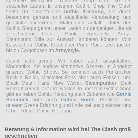
spezielle Menschen. Unserer Shop wäre so ein
spezieller Laden. In unserem Gothic Shop The Clash
findst Du ausgefallene
Gothic Kleidung
, die durch
besonders genaue und detaillierte Verarbeitung und
qualitativ hochwertige Materialien auffällt. Unter den
Gothic Shops gehört unser Laden zu denjenigen, die dir
verschiedene Gothic-, Punk-, Rockabilly-, Army-,
Steampunk Stile zur Auswahl anbieten können. Vom
klassischen Gothic Kleid über Punk Rock Lederjacken
bis zu Cargohosen im
Armystyle
.
Damit nicht genug: Wir haben auch ausgefallene
Modeartikel für andere alternative Szenen im Angebot
unseres Gothic Shops. So kommen auch Punkrocker,
Rock n Roller, Mittelalter Fans aber auch Fetisch- und
Black Metall Fans, New Waver,
Steampunker
, Dark
Romantiker voll auf ihre Kosten. In unserem Gothic Shop
gibt es neben Gothic Kleidung auch Zubehör wie
Gothic
Schmuck
oder auch
Gothic Boots
. Profitiere von
unserer Szene Erfahrung und finde bei uns preiswert und
schnell deine Gothic Kleidung.
Beratung & Information wird bei The Clash groß
geschrieben