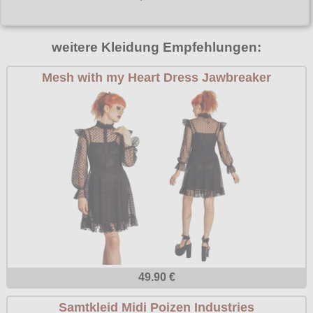
Poizen Industries
Gothic Shop
Queen of Darkness
weitere Kleidung Empfehlungen:
Hot Rod
Relco
Mesh with my Heart Dress Jawbreaker
Punkrock
Restyle
Rockabilly
Rockabella
Mods
Sinister
Spin Doctor
Surplus
Vixxsin
Voodoo Vixen
Warrior Clothing
49.90 €
Samtkleid Midi Poizen Industries