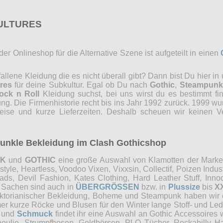
CULTURES
r Onlineshop für die Alternative Szene ist aufgeteilt in einen
lene Kleidung die es nicht überall gibt? Dann bist Du hier in
res
für deine Subkultur. Egal ob Du nach
Gothic
,
Steampunk
ock n Roll
Kleidung suchst, bei uns wirst du es bestimmt fi
ng. Die Firmenhistorie recht bis ins Jahr 1992 zurück. 1999 wu
reise und kurze Lieferzeiten. Deshalb scheuen wir keinen 
 dunkle Bekleidung im Clash Gothicshop
NK
und
GOTHIC
eine große Auswahl von Klamotten der Marken 
e, Heartless, Voodoo Vixen, Vixxsin, Collectif, Poizen Industri
, Devil Fashion, Kates Clothing, Hard Leather Stuff, Innocen
e Sachen sind auch in
ÜBERGRÖSSEN
bzw. in
Plussize
bis
X
Viktorianischer Bekleidung, Boheme und Steampunk haben wi
mer kurze Röcke und Blusen für den Winter lange Stoff- und Le
und
Schmuck
findet ihr eine Auswahl an Gothic Accessoires 
choulie, Strumpfhosen, Geldbörsen, PLO Tücher, Rockabilly