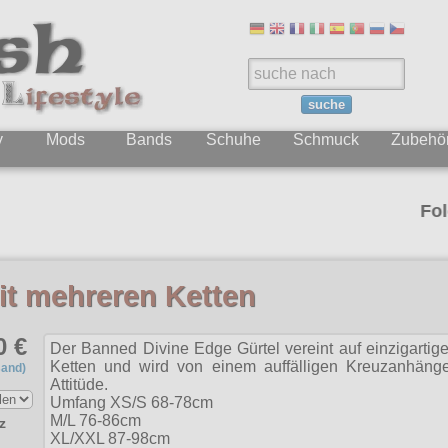
suche
y
Mods
Bands
Schuhe
Schmuck
Zubehö
Folgt uns 
it mehreren Ketten
0 €
Der Banned Divine Edge Gürtel vereint auf einzigarti
Ketten und wird von einem auffälligen Kreuzanhänger
sand)
Attitüde.
Umfang XS/S 68-78cm
M/L 76-86cm
z
XL/XXL 87-98cm