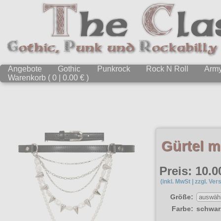
Angebote
Gothic
Punkrock
Rock N Roll
Arm
Warenkorb ( 0 | 0.00 € )
Gürtel m
Preis: 10.0
(inkl. MwSt | zzgl. Ver
Größe:
Farbe:
schwar