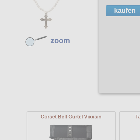
kaufen
Corset Belt Gürtel Vixxsin
T