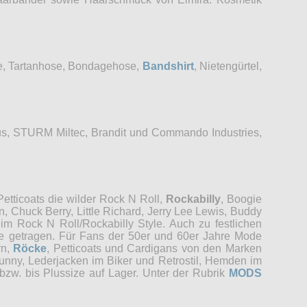
se, Tartanhose, Bondagehose,
Bandshirt
, Nietengürtel,
s, STURM Miltec, Brandit und Commando Industries,
etticoats die wilder Rock N Roll,
Rockabilly
, Boogie
, Chuck Berry, Little Richard, Jerry Lee Lewis, Buddy
im Rock N Roll/Rockabilly Style. Auch zu festlichen
re getragen. Für Fans der 50er und 60er Jahre Mode
rn,
Röcke
, Petticoats und Cardigans von den Marken
unny, Lederjacken im Biker und Retrostil, Hemden im
bzw. bis Plussize auf Lager. Unter der Rubrik
MODS