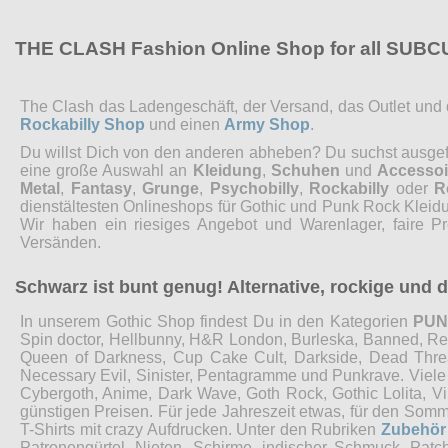
THE CLASH Fashion Online Shop for all SUB
The Clash das Ladengeschäft, der Versand, das Outlet und de
Rockabilly Shop
und einen
Army Shop
.
Du willst Dich von den anderen abheben? Du suchst ausgefal
eine große Auswahl an
Kleidung
,
Schuhen
und
Accessoi
Metal
,
Fantasy
,
Grunge
,
Psychobilly
,
Rockabilly
oder
R
dienstältesten Onlineshops für Gothic und Punk Rock Kleidu
Wir haben ein riesiges Angebot und Warenlager, faire P
Versänden.
Schwarz ist bunt genug! Alternative, rockige und
In unserem Gothic Shop findest Du in den Kategorien
PU
Spin doctor, Hellbunny, H&R London, Burleska, Banned, Restyl
Queen of Darkness, Cup Cake Cult, Darkside, Dead Threads
Necessary Evil, Sinister, Pentagramme und Punkrave. Viel
Cybergoth, Anime, Dark Wave, Goth Rock, Gothic Lolita, 
günstigen Preisen. Für jede Jahreszeit etwas, für den Som
T-Shirts mit crazy Aufdrucken. Unter den Rubriken
Zubehör
Patronengürtel, Nieten, Schirme, indischer Schmuck, Pat