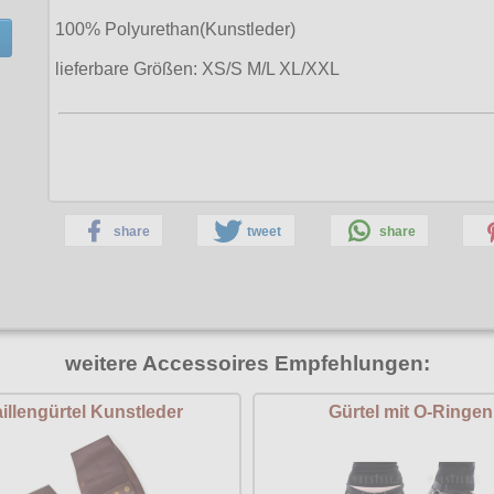
100% Polyurethan(Kunstleder)
lieferbare Größen: XS/S M/L XL/XXL
share
tweet
share
weitere Accessoires Empfehlungen:
aillengürtel Kunstleder
Gürtel mit O-Ringen