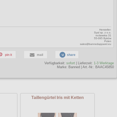
Hersteller:
Syal sp. z o.o.
rocławska 31
55-095 Byków
Polen
sales@bannedapparel.eu
pin it
mail
share
Verfügbarkeit:
sofort
| Lieferzeit:
1-3 Werktage
Marke:
Banned
|
Art.-Nr.: BAAC45850
Taillengürtel Iris mit Ketten