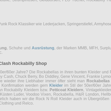
Punk Rock Klassiker wie Lederjacken, Springerstiefel, Armyho
dung
, Schuhe und
Ausrüstung
, der Marken MMB, MFH, Surplu
c.
Clash Rockabilly Shop
0er/60er Jahre? Die Rockabellas in ihren bunten Kleider und P
ny Cash, Chuck Berry, Bo Diddley, Gene Vincent, Frankie Lymon
re wieder ihre Liebhaber immer öfter sieht man
Rockabellas
r Konfirmation werden gern
Kleider
im Stil der 50er/60er Jah
an Rockabilly Kleidern bzw.
Petticoat Kleidern
, Vintagekleide
, Küsten Luder, Voodoo Vixen, Rockabella, H&R London, Hellb
ürlich haben wir die Rock N Roll Kleider auch in Übergrößen 
Clothing und Relco.