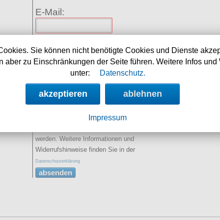
E-Mail:
Name:
(optional)
Cookies. Sie können nicht benötigte Cookies und Dienste akzep
 aber zu Einschränkungen der Seite führen. Weitere Infos und 
Spamschutz:
(Ergebnis
unter:
Datenschutz.
eintragen)
2+5=
akzeptieren
ablehnen
Sie erklären sich damit
einverstanden, dass Ihre Daten zur
Impressum
Bearbeitung Ihres Anliegens verwendet
werden. Weitere Informationen und
Widerrufshinweise finden Sie in der
Datenschutzerklärung
absenden