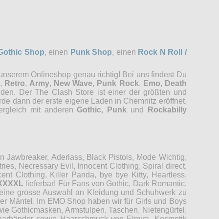
Gothic Shop
, einen
Punk Shop
, einen
Rock N Roll /
 unserem Onlineshop genau richtig! Bei uns findest Du
,
Retro
,
Army
,
New Wave
,
Punk Rock
,
Emo
,
Death
nden. Der The Clash Store ist einer der größten und
rde dann der erste eigene Laden in Chemnitz eröffnet.
Vergleich mit anderen
Gothic
,
Punk
und
Rockabilly
Jawbreaker, Aderlass, Black Pistols, Mode Wichtig,
es, Necressary Evil, Innocent Clothing, Spiral direct,
t Clothing, Killer Panda, bye bye Kitty, Heartless,
XXXXL
lieferbar! Für Fans von Gothic, Dark Romantic,
r eine grosse Auswahl an Kleidung und Schuhwerk zu
der Mäntel. Im EMO Shop haben wir für Girls und Boys
wie Gothicmasken, Armstulpen, Taschen, Nietengürtel,
 Haarbänder sowie Haarschmuck von Elmira. Kosmetik