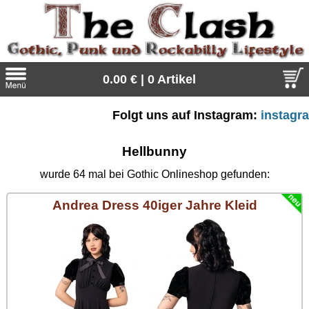
0.00 € | 0 Artikel
Folgt uns auf Instagram:
instagram.co
Suche
Sprache:
Hellbunny
wurde 64 mal bei Gothic Onlineshop gefunden:
Andrea Dress 40iger Jahre Kleid
Angebote
Sonderangebote
Kleidung/Gothic
Geschenketipps
alle Artikel
Punkrock
Gratis
Girlblusen
alle Artikel