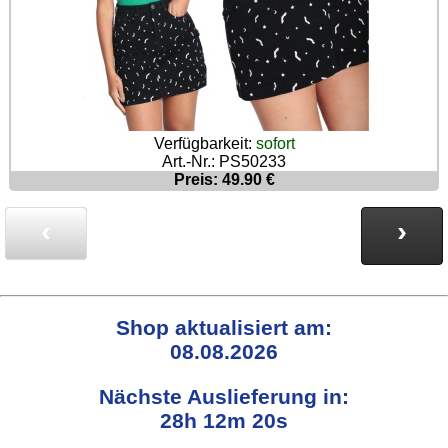
Verfügbarkeit:
sofort
Art.-Nr.: PS50233
Preis: 49.90 €
‹
›
Shop aktualisiert am:
08.08.2026
Nächste Auslieferung in:
28h 12m 19s