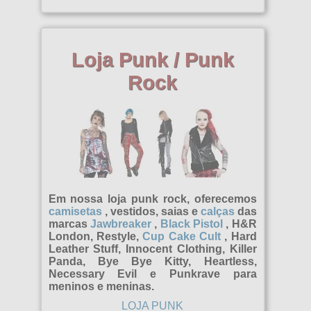
Roupa para atividades ao ar livre
bolsas
Miltec
Anáguas
Roupas
Mal Necessário
Loja Punk / Punk
Camisas polo
Variado
Pentagramas
Rock
camisetas
Fase
termos
Indústrias Poisen
Loja Gótica
Rainha das Trevas
Hot Rod
Relco
Punk rock
Reestilizar
Em nossa loja punk rock, oferecemos
Rockabilly
camisetas
, vestidos, saias e
calças
das
Rockabella
marcas
Jawbreaker
,
Black Pistol
, H&R
Mods
London, Restyle,
Cup Cake Cult
, Hard
Sinistro
Leather Stuff, Innocent Clothing, Killer
Panda, Bye Bye Kitty, Heartless,
Consultor de imagem
Necessary Evil e Punkrave para
meninos e meninas.
Excedente
LOJA PUNK