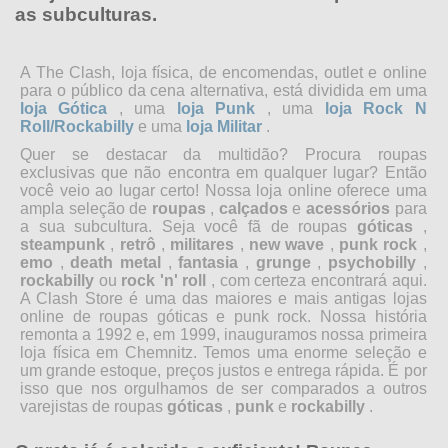
as subculturas.
A The Clash, loja física, de encomendas, outlet e online
para o público da cena alternativa, está dividida em uma
loja Gótica
, uma
loja Punk
, uma
loja Rock N
Roll/Rockabilly
e uma
loja Militar
.
Quer se destacar da multidão? Procura roupas
exclusivas que não encontra em qualquer lugar? Então
você veio ao lugar certo! Nossa loja online oferece uma
ampla seleção de
roupas
,
calçados
e
acessórios
para
a sua subcultura. Seja você fã de roupas
góticas
,
steampunk
,
retrô
,
militares
,
new wave
,
punk rock
,
emo
,
death metal
,
fantasia
,
grunge
,
psychobilly
,
rockabilly
ou
rock 'n' roll
, com certeza encontrará aqui.
A Clash Store é uma das maiores e mais antigas lojas
online de roupas góticas e punk rock. Nossa história
remonta a 1992 e, em 1999, inauguramos nossa primeira
loja física em Chemnitz. Temos uma enorme seleção e
um grande estoque, preços justos e entrega rápida. É por
isso que nos orgulhamos de ser comparados a outros
varejistas de roupas
góticas
,
punk
e
rockabilly
.