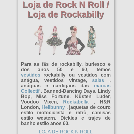
Camisas
Vestidos
Loja de Rock N Roll /
Outras Botas
Camisetas e suéteres
Saias escocesas
Reboque
todos os artigos
Jaquetas
Marcas
Loja de Rockabilly
Jaquetas masculinas
Botas de aço
Bolsas e mochilas
Vestidos
correntes
pulseiras
Moletons
Chapéus
sangria
Tamanhos
TUK
Variado
Corsets
Arte
aquecedores de braço
camisetas
Saias
Proibido
Diferente
Camisas masculinas
S
Informação
rebites
Remendos
camisetas
Pistola preta
Acessórios
Calças masculinas
M
Festivais
Brincos
Carrinho de compras ( 0 | €0,00 )
para as pernas
Variado
Marca
Jaquetas e coletes masculinos
L
Encantos Rúnicos
Encontro Gótico de Ondas
Redes sociais:
para o cabelo
Para as fãs de rockabilly, burlesco e
--------------
Burlesca
dos anos 50 e 60, temos
Casacos masculinos
XL
Festival M'era Luna
Carteiras
vestidos
rockabilly ou vestidos com
Total: €0,00
Coletivo
anágua, vestidos vintage,
saias
,
Camisas masculinas de manga curta
XXL
Festival Anfi
Cinto
anáguas e cardigans das
marcas
Culto dos Cupcakes
Collectif
, Banned-Dancing Days, Lindy
Camisas masculinas de manga comprida
XXXL
Roupas
coleiras
Bop, Miss Fortune, Küsten Luder,
Tópicos Mortos
Voodoo Vixen,
Rockabella
, H&R
Tempos medievais
XXXXL
roupas de banho
Luvas
London,
Hellbunny
, jaquetas de couro
Roupas do Drácula
estilo motociclista e retrô, camisas
XXXXXL
pochetes
Chapéus
estilo western, Dickies e trajes de
Coelho do Inferno
banho estilo anos 60.
XXXXXXL
calças de jogging
cadarços
LOJA DE ROCK N ROLL
Quebra-queixo