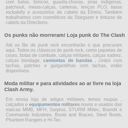
com balas, brincos, guarda-chuvas, joias indígenas,
patchouli, meias-calças, carteiras, lenços PLO, tiaras
rockabilly e acessórios de cabelo da Elmira. Também
trabalhamos com cosméticos da Stargazer e tinturas de
cabelo da Directions.
Os punks não morreram! Loja punk do The Clash
Até os fãs de punk rock encontrarão o que procuram
aqui. Todos os clássicos do punk rock, como jaquetas de
couro, botas de combate, calças militares, calças xadrez,
calças bondage,
camisetas de bandas
, cintos com
tachas, patches e gargantilhas com tachas, estão
disponíveis.
Moda militar e para atividades ao ar livre na loja
Clash Army.
Em nossa loja de artigos militares, temos roupas
,
calçados e
equipamentos
militares
novos e usados ​​das
marcas MMB, MFH, Surplus, STURM Miltec, Brandit e
Commando Industries, Boots and Braces, Steel Boots,
Phantom Rangers e Hi-Tec.