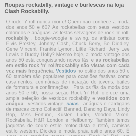
Roupas rockabilly, vintage e burlescas na loja
Clash Rockabilly.
O rock 'n' roll nunca morre! Quem não conhece a moda
dos anos 50 e 60? As rockabellas com seus vestidos
coloridos e anáguas, as festas selvagens de rock 'n' roll,
rockabilly
, boogie-woogie e swing, os artistas como
Elvis Presley, Johnny Cash, Chuck Berry, Bo Diddley,
Gene Vincent, Frankie Lymon, Little Richard, Jerry Lee
Lewis e Buddy Holly? Mesmo hoje, a moda vintage dos
anos 50 está conquistando novos fãs, e
as rockabellas
em estilo rock 'n' roll/rockabilly são vistas com cada
vez mais frequência.
Vestidos
no estilo dos anos 50 e
60
também são populares para ocasiões festivas como
casamentos, cerimônias de iniciação de jovens, bailes
de formatura e confirmações .
Para os fãs da moda dos
anos 50 e 60, nossa seção Rock 'n' Roll oferece uma
ampla seleção de vestidos rockabilly e
vestidos com
anágua
, vestidos vintage,
saias
, anáguas e cardigans
de marcas como Collectif, Banned, Dancing Days, Lindy
Bop, Miss Fortune, Küsten Luder, Voodoo Vixen,
Rockabella, H&R London e Hellbunny. Também temos
jaquetas de couro estilo motociclista e retrô, camisas
estilo western, Dickies e moda praia estilo anos 60. É