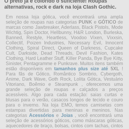
O preto já é colorido o suficiente! Roupas
alternativas, rock e dark na loja Clash Gothic.
Em nossa loja gótica, você encontrará uma ampla
seleção de roupas nas categorias
PUNK
e
GÓTICO
de
marcas como Jawbreaker, Aderlass, Black Pistols, Mode
Wichtig, Spin Doctor, Hellbunny, H&R London, Burleska,
Banned, Restyle, Heartless, Voodoo Vixen, Vixxsin,
Collectif, Poizen Industries, Necessary Evil, Innocent
Clothing, Spiral Direct, Queen of Darkness, Cupcake
Cult, Darkside, Dead Threads, Devil Fashion, Kates
Clothing, Hard Leather Stuff, Killer Panda, Bye Bye Kitty,
Sinister, Pentagramme e Punkrave. Muitos itens também
estão disponíveis
em
tamanhos plus size
até
5XL
!
Para fãs de Gótico, Romântico Sombrio, Cybergoth,
Anime, Dark Wave, Goth Rock, Lolita Gótica, Vestuário
Vitoriano, Boêmio e Steampunk
, oferecemos uma
grande seleção de roupas e calçados a preços
acessíveis. Algo para cada estação: saias curtas e
blusas para o verão, casacos longos de tecido e couro
para o inverno. Na loja EMO, temos camisetas com
estampas divertidas para meninas e meninos. Nas
categorias
Acessórios
e
Joias
, você encontrará uma
seleção de acessórios góticos, como máscaras góticas,
aquecedores de braço, bolsas, cintos com tachas, cintos