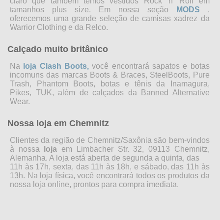
claro que também temos vestidos Rock 'n' Roll em
tamanhos plus size. Em nossa seção
MODS
,
oferecemos uma grande seleção de camisas xadrez da
Warrior Clothing e da Relco.
Calçado muito britânico
Na
loja Clash Boots,
você encontrará sapatos e botas
incomuns das marcas Boots & Braces, SteelBoots, Pure
Trash, Phantom Boots, botas e tênis da Inamagura,
Pikes, TUK, além de calçados da Banned Alternative
Wear.
Nossa loja em Chemnitz
Clientes da região de Chemnitz/Saxônia são bem-vindos
à nossa
loja
em Limbacher Str. 32, 09113 Chemnitz,
Alemanha. A loja está aberta de segunda
a quinta, das
11h às
17h,
sexta, das 11h às
18h, e sábado, das 11h
às
13h. Na loja física, você encontrará todos os produtos da
nossa loja online, prontos para compra imediata.