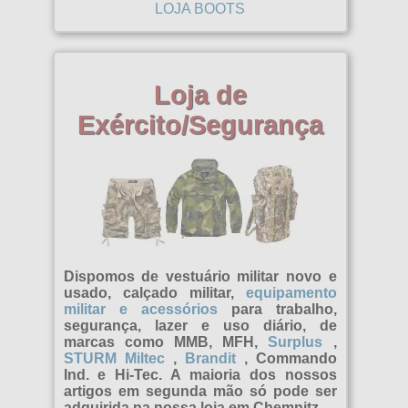
LOJA BOOTS
Loja de
Exército/Segurança
Dispomos de vestuário militar novo e
usado, calçado militar,
equipamento
militar e acessórios
para trabalho,
segurança, lazer e uso diário, de
marcas como MMB, MFH,
Surplus
,
STURM Miltec
,
Brandit
, Commando
Ind. e Hi-Tec. A maioria dos nossos
artigos em segunda mão só pode ser
adquirida na nossa loja em Chemnitz.