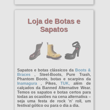
Vixxsin
Raposa Voodoo
Loja de Botas e
Roupas de Guerreiro
Sapatos
Sapatos e botas clássicos da
Boots &
Braces
, Steel-Boots, Pure Trash,
Phantom Boots, botas e scarpins da
Inamagura
, Pikes,
TUK,
além de
calçados da Banned Alternative Wear.
Temos os sapatos e botas certos para
todas as ocasiões na cena alternativa –
seja uma festa de rock 'n' roll, um
festival gótico ou para o dia a dia.