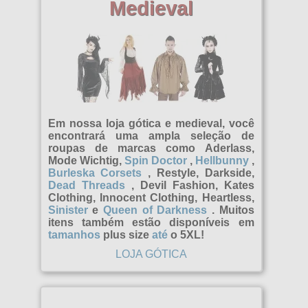
Medieval
Ofertas
Ofertas especiais
Vestuário/Gótico
Ideias para presentes
todos os artigos
Punk rock
Livre
blusas femininas
todos os artigos
Rock and Roll
Tamanhos grandes
Calças e leggings para meninas
Em nossa loja gótica e medieval, você
Camisas femininas
encontrará uma ampla seleção de
todos os artigos
Exército
Notícias
Jaquetas femininas
roupas de marcas como Aderlass,
Calça
Mode Wichtig,
Spin Doctor
,
Hellbunny
,
roupas de banho
todos os artigos
Casacos de menina
Mods
Burleska Corsets
, Restyle, Darkside,
Jaquetas
Dead Threads
, Devil Fashion, Kates
Jaquetas femininas
Garotas
saias curtas para meninas
Clothing, Innocent Clothing, Heartless,
Produtos da banda
Vestidos
Sinister
e
Queen of Darkness
. Muitos
Camisas femininas
Calça
saias compridas para meninas
itens também estão disponíveis em
Saias
tamanhos
plus size
até
o 5XL!
todos os artigos
Sapatos e Botas
Camisas
Jaquetas
camisas de manga curta para meninas
LOJA GÓTICA
Camisas
Bandeiras
Calça
todos os artigos
Capacete
Joia
Camisas de manga comprida para meninas
Moletons
Camisas femininas
Crianças
Botas e suspensórios
shorts
Blusas femininas
todos os artigos
Acessórios