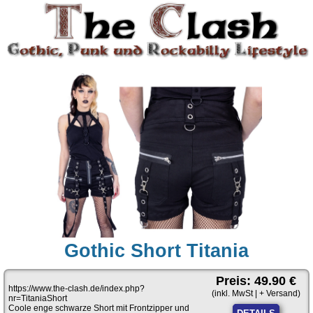
Gothic Short Titania
Preis: 49.90 €
https://www.the-clash.de/index.php?
(inkl. MwSt | + Versand)
nr=TitaniaShort
Coole enge schwarze Short mit Frontzipper und