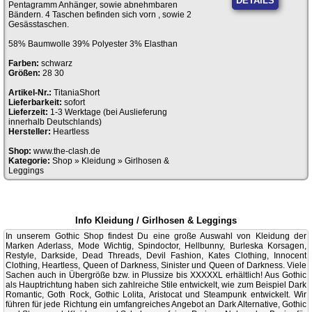
DETAILS
Pentagramm Anhänger, sowie abnehmbaren
Bändern. 4 Taschen befinden sich vorn , sowie 2
Gesässtaschen.
58% Baumwolle 39% Polyester 3% Elasthan
Farben:
schwarz
Größen:
28 30
Artikel-Nr.:
TitaniaShort
Lieferbarkeit:
sofort
Lieferzeit:
1-3 Werktage (bei Auslieferung
innerhalb Deutschlands)
Hersteller:
Heartless
Shop:
www.the-clash.de
Kategorie:
Shop
»
Kleidung
»
Girlhosen &
Leggings
Info Kleidung / Girlhosen & Leggings
In unserem Gothic Shop findest Du eine große Auswahl von Kleidung der
Marken Aderlass, Mode Wichtig, Spindoctor, Hellbunny, Burleska Korsagen,
Restyle, Darkside, Dead Threads, Devil Fashion, Kates Clothing, Innocent
Clothing, Heartless, Queen of Darkness, Sinister und Queen of Darkness. Viele
Sachen auch in Übergröße bzw. in Plussize bis XXXXXL erhältlich! Aus Gothic
als Hauptrichtung haben sich zahlreiche Stile entwickelt, wie zum Beispiel Dark
Romantic, Goth Rock, Gothic Lolita, Aristocat und Steampunk entwickelt. Wir
führen für jede Richtung ein umfangreiches Angebot an Dark Alternative, Gothic