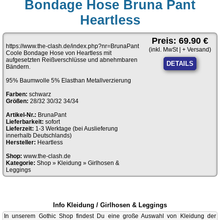
Bondage Hose Bruna Pant
Heartless
Preis: 69.90 €
https://www.the-clash.de/index.php?nr=BrunaPant
(inkl. MwSt | + Versand)
Coole Bondage Hose von Heartless mit
aufgesetzten Reißverschlüsse und abnehmbaren
DETAILS
Bändern.
95% Baumwolle 5% Elasthan Metallverzierung
Farben:
schwarz
Größen:
28/32 30/32 34/34
Artikel-Nr.:
BrunaPant
Lieferbarkeit:
sofort
Lieferzeit:
1-3 Werktage (bei Auslieferung
innerhalb Deutschlands)
Hersteller:
Heartless
Shop:
www.the-clash.de
Kategorie:
Shop
»
Kleidung
»
Girlhosen &
Leggings
Info Kleidung / Girlhosen & Leggings
In unserem Gothic Shop findest Du eine große Auswahl von Kleidung der