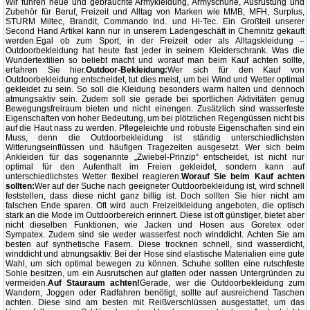
Wir führen neue und gebrauchte Armykleidung, Armyschuhe, Ausrüstung und
Zubehör für Beruf, Freizeit und Alltag von Marken wie MMB, MFH, Surplus,
STURM Miltec, Brandit, Commando Ind. und Hi-Tec. Ein Großteil unserer
Second Hand Artikel kann nur in unserem Ladengeschäft in Chemnitz gekauft
werden.
Egal ob zum Sport, in der Freizeit oder als Alltagskleidung –
Outdoorbekleidung hat heute fast jeder in seinem Kleiderschrank. Was die
Wundertextilien so beliebt macht und worauf man beim Kauf achten sollte,
erfahren Sie hier.
Outdoor-Bekleidung:
Wer sich für den Kauf von
Outdoorbekleidung entscheidet, tut dies meist, um bei Wind und Wetter optimal
gekleidet zu sein. So soll die Kleidung besonders warm halten und dennoch
atmungsaktiv sein. Zudem soll sie gerade bei sportlichen Aktivitäten genug
Bewegungsfreiraum bieten und nicht einengen. Zusätzlich sind wasserfeste
Eigenschaften von hoher Bedeutung, um bei plötzlichen Regengüssen nicht bis
auf die Haut nass zu werden. Pflegeleichte und robuste Eigenschaften sind ein
Muss, denn die Outdoorbekleidung ist ständig unterschiedlichsten
Witterungseinflüssen und häufigen Tragezeiten ausgesetzt. Wer sich beim
Ankleiden für das sogenannte „Zwiebel-Prinzip“ entscheidet, ist nicht nur
optimal für den Aufenthalt im Freien gekleidet, sondern kann auf
unterschiedlichstes Wetter flexibel reagieren.
Worauf Sie beim Kauf achten
sollten:
Wer auf der Suche nach geeigneter Outdoorbekleidung ist, wird schnell
feststellen, dass diese nicht ganz billig ist. Doch sollten Sie hier nicht am
falschen Ende sparen. Oft wird auch Freizeitkleidung angeboten, die optisch
stark an die Mode im Outdoorbereich erinnert. Diese ist oft günstiger, bietet aber
nicht dieselben Funktionen, wie Jacken und Hosen aus Goretex oder
Sympatex. Zudem sind sie weder wasserfest noch winddicht. Achten Sie am
besten auf synthetische Fasern. Diese trocknen schnell, sind wasserdicht,
winddicht und atmungsaktiv. Bei der Hose sind elastische Materialien eine gute
Wahl, um sich optimal bewegen zu können. Schuhe sollten eine rutschfeste
Sohle besitzen, um ein Ausrutschen auf glatten oder nassen Untergründen zu
vermeiden.
Auf Stauraum achten!
Gerade, wer die Outdoorbekleidung zum
Wandern, Joggen oder Radfahren benötigt, sollte auf ausreichend Taschen
achten. Diese sind am besten mit Reißverschlüssen ausgestattet, um das