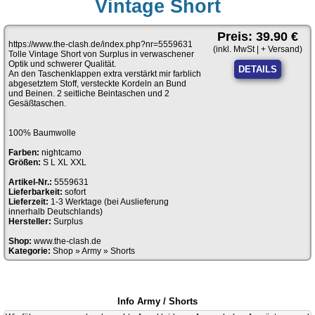
Vintage Short
Preis: 39.90 €
https://www.the-clash.de/index.php?nr=5559631
(inkl. MwSt | + Versand)
Tolle Vintage Short von Surplus in verwaschener
Optik und schwerer Qualität.
DETAILS
An den Taschenklappen extra verstärkt mir farblich
abgesetztem Stoff, versteckte Kordeln an Bund
und Beinen. 2 seitliche Beintaschen und 2
Gesäßtaschen.
100% Baumwolle
Farben:
nightcamo
Größen:
S L XL XXL
Artikel-Nr.:
5559631
Lieferbarkeit:
sofort
Lieferzeit:
1-3 Werktage (bei Auslieferung
innerhalb Deutschlands)
Hersteller:
Surplus
Shop:
www.the-clash.de
Kategorie:
Shop
»
Army
»
Shorts
Info Army / Shorts