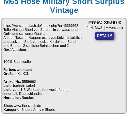
M65 Hose Military Short Surplus
Vintage
Preis: 39.90 €
https://www.the-clash.de/index.php?nr=5559662
(inkl. MwSt | + Versand)
Tolle Vintage Short von Surplus in verwaschener
Optik und schwerer Qualität.
DETAILS
An den Taschenklappen extra verstärkt mir farblich
abgesetztem Stoff, versteckte Kordeln an Bund
und Beinen. 2 seitliche Beintaschen und 2
Gesäßtaschen.
100% Baumwolle
Farben:
woodland
Größen:
XL XXL
Artikel-Nr.:
5559662
Lieferbarkeit:
sofort
Lieferzeit:
1-3 Werktage (bei Auslieferung
innerhalb Deutschlands)
Hersteller:
Surplus
Shop:
www.the-clash.de
Kategorie:
Shop
»
Army
»
Shorts