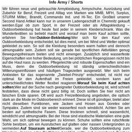
Info Army / Shorts
Wir führen neue und gebrauchte Armykleidung, Armyschuhe, Ausrüstung und
Zubehör für Beruf, Freizeit und Alltag von Marken wie MMB, MFH, Surplus,
STURM Miltec, Brandit, Commando Ind. und Hi-Tec. Ein Großteil unserer
Second Hand Artikel kann nur in unserem Ladengeschäft in Chemnitz gekauft
werden.
Egal ob zum Sport, in der Freizeit oder als Alltagskleidung –
Outdoorbekleidung hat heute fast jeder in seinem Kleiderschrank. Was die
Wundertextilien so beliebt macht und worauf man beim Kauf achten sollte,
erfahren Sie hier.
Outdoor-Bekleidung:
Wer sich für den Kauf von
Outdoorbekleidung entscheidet, tut dies meist, um bei Wind und Wetter optimal
gekleidet zu sein. So soll die Kleidung besonders warm halten und dennoch
atmungsaktiv sein. Zudem soll sie gerade bei sportlichen Aktivitäten genug
Bewegungsfreiraum bieten und nicht einengen. Zusätzlich sind wasserfeste
Eigenschaften von hoher Bedeutung, um bei plötzlichen Regengüssen nicht bis
auf die Haut nass zu werden. Pflegeleichte und robuste Eigenschaften sind ein
Muss, denn die Outdoorbekleidung ist ständig unterschiedlichsten
Witterungseinflüssen und häufigen Tragezeiten ausgesetzt. Wer sich beim
Ankleiden für das sogenannte „Zwiebel-Prinzip“ entscheidet, ist nicht nur
optimal für den Aufenthalt im Freien gekleidet, sondern kann auf
unterschiedlichstes Wetter flexibel reagieren.
Worauf Sie beim Kauf achten
sollten:
Wer auf der Suche nach geeigneter Outdoorbekleidung ist, wird schnell
feststellen, dass diese nicht ganz billig ist. Doch sollten Sie hier nicht am
falschen Ende sparen. Oft wird auch Freizeitkleidung angeboten, die optisch
stark an die Mode im Outdoorbereich erinnert. Diese ist oft günstiger, bietet aber
nicht dieselben Funktionen, wie Jacken und Hosen aus Goretex oder
Sympatex. Zudem sind sie weder wasserfest noch winddicht. Achten Sie am
besten auf synthetische Fasern. Diese trocknen schnell, sind wasserdicht,
winddicht und atmungsaktiv. Bei der Hose sind elastische Materialien eine gute
Wahl, um sich optimal bewegen zu können. Schuhe sollten eine rutschfeste
Sohle besitzen, um ein Ausrutschen auf glatten oder nassen Untergründen zu
vermeiden.
Auf Stauraum achten!
Gerade, wer die Outdoorbekleidung zum